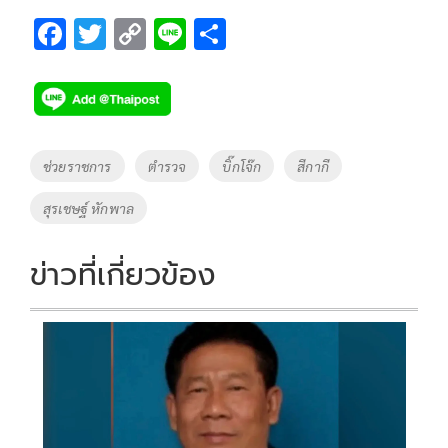
F
T
C
Li
S
ac
wi
o
n
h
e
tt
p
e
ar
b
er
y
e
o
Li
Tags
ช่วยราชการ
ตำรวจ
บิ๊กโจ๊ก
สีกากี
o
n
สุรเชษฐ์ หักพาล
k
k
ข่าวที่เกี่ยวข้อง