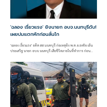
'ฉลอง เรี่ยวแรง' ยิงนายก อบจ.นนทบุรีดับ!
เผยปมแตกหักก่อนลั่นไก
‘ฉลอง เรี่ยวแรง’ อดีต สส.นนทบุรี ก่อเหตุยิง พ.ต.อ.ธงชัย เย็น
ประเสริฐ นายก อบจ.นนทบุรี เสียชีวิตภายในที่ทำการ ก่อน
โทรศัพท์เล่านาทีเกิดเหตุ พร้อมเปิดชนวนความขัดแย้งระหว่าง
เพื่อนรักที่นำไปสู่เหตุสลด