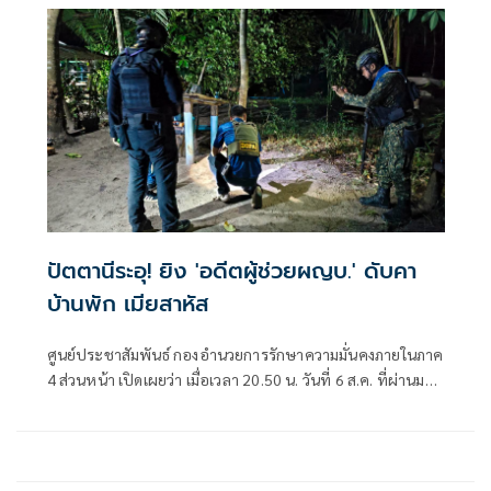
ปัตตานีระอุ! ยิง 'อดีตผู้ช่วยผญบ.' ดับคา
บ้านพัก เมียสาหัส
ศูนย์ประชาสัมพันธ์ กองอำนวยการรักษาความมั่นคงภายในภาค
4 ส่วนหน้า เปิดเผยว่า เมื่อเวลา 20.50 น. วันที่ 6 ส.ค. ที่ผ่านมา
เกิดเหตุคนร้ายไม่ทราบจำนวนใช้อาวุธปืนลอบยิงนายรียะ
อาแว อดีตผู้ช่วยผู้ใหญ่บ้านหมู่ที่ 5