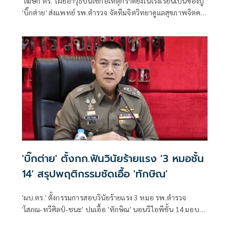
'โฆษก ตร.' เผยอาวุธปืนใช้ก่อเหตุกราดยิงในโรงเรียนเป็นของปู่
'บิ๊กต่าย' ส่งแพทย์ รพ.ตำรวจ จัดทีมจิตวิทยาดูแลสุขภาพจิตครู
นักเรียน ผู้ปกครอง
'บิ๊กต่าย' ตั้งกก.ฟันวินัยร้ายแรง '3 หมอชั้น
14' สรุปพฤติกรรมชัดเอื้อ 'ทักษิณ'
'ผบ.ตร.' ตั้งกรรมการสอบวินัยร้ายแรง 3 หมอ รพ.ตำรวจ
'โสภณ-ทวีศิลป์-ชนะ' ปมเอื้อ 'ทักษิณ' นอนวีไอพีชั้น 14 มอบ
หมาย 'พล.ต.อ.อิทธิพล' นั่งประธาน เร่งสรุปโดยเร็ว