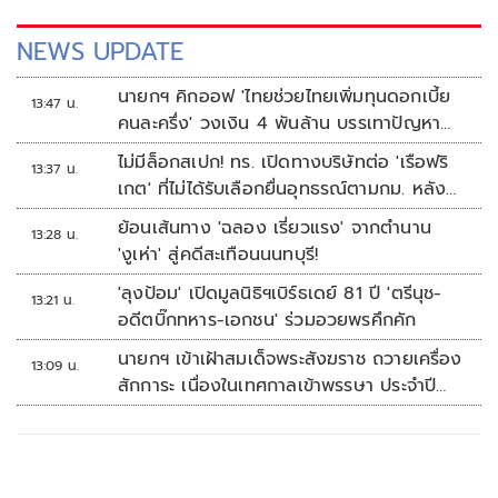
NEWS UPDATE
นายกฯ คิกออฟ 'ไทยช่วยไทยเพิ่มทุนดอกเบี้ย
13:47 น.
คนละครึ่ง' วงเงิน 4 พันล้าน บรรเทาปัญหา
ปากท้อง
ไม่มีล็อกสเปก! ทร. เปิดทางบริษัทต่อ 'เรือฟริ
13:37 น.
เกต' ที่ไม่ได้รับเลือกยื่นอุทธรณ์ตามกม. หลัง
เซ็นอนุมัติเรียบร้อย
ย้อนเส้นทาง 'ฉลอง เรี่ยวแรง' จากตำนาน
13:28 น.
'งูเห่า' สู่คดีสะเทือนนนทบุรี!
'ลุงป้อม' เปิดมูลนิธิฯเบิร์ธเดย์ 81 ปี 'ตรีนุช-
13:21 น.
อดีตบิ๊กทหาร-เอกชน' ร่วมอวยพรคึกคัก
นายกฯ เข้าเฝ้าสมเด็จพระสังฆราช ถวายเครื่อง
13:09 น.
สักการะ เนื่องในเทศกาลเข้าพรรษา ประจำปี
2569