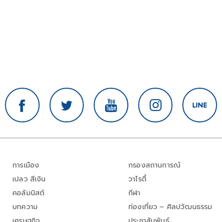
การเมือง
กรองสถานการณ์
เปลว สีเงิน
วาไรตี้
คอลัมนิสต์
กีฬา
บทความ
ท่องเที่ยว – ศิลปวัฒนธรรม
เศรษฐกิจ
ประชาสัมพันธ์