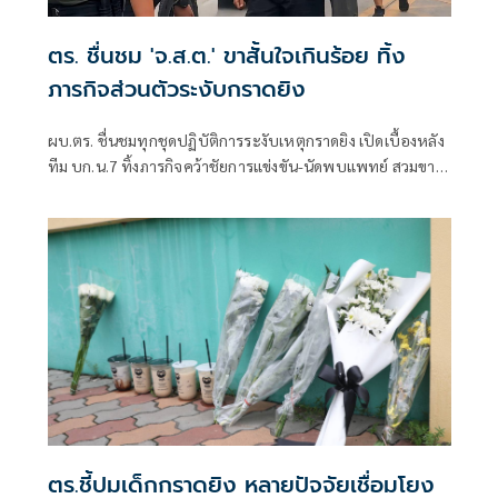
ตร. ชื่นชม 'จ.ส.ต.' ขาสั้นใจเกินร้อย ทิ้ง
ภารกิจส่วนตัวระงับกราดยิง
ผบ.ตร. ชื่นชมทุกชุดปฏิบัติการระงับเหตุกราดยิง เปิดเบื้องหลัง
ทีม บก.น.7 ทิ้งภารกิจคว้าชัยการแข่งขัน-นัดพบแพทย์ สวมขา
สั้นแต่ใจเกินร้อย ยุทโธปกรณ์ครบช่วยประชาชน
ตร.ชี้ปมเด็กกราดยิง หลายปัจจัยเชื่อมโยง