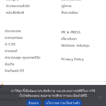
ข่าวพระราชสำนัก
ภูมิภาค
หนังสือพิมพ์
สิ่งแวดล้อม
ต่างประเทศ
PR & PRESS
อาชญากรรม
เกี่ยวกับเรา
X-CITE
ติดต่อและ สนับสนุน
ยานยนต์
สาธารณสุข-คุณภาพชีวิต
Privacy Policy
บันเทิง
ไทยโพสต์ ทีวี
Copyright© thaipost.net, All rights reserved.,
เราใช้คุกกี้เพื่อพัฒนาประสิทธิภาพ และประสบการณ์ที่ดีในการใช้
เว็บไซต์ของคุณ คุณสามารถศึกษารายละเอียดได้ที่นี่
ออกแบบเว็บ จัดทำเว็บไซต์โดย iDesign
ยินยอม
นโยบายความเป็นส่วนตัว