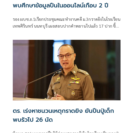
พบศึกษาข้อมูลปืนในออนไลน์เกือบ 2 ปี
รอง ผบช.ภ.1เรียกประชุมคณะทำงานคดี ม.3กราดยิงในโรงเรียน
เทพศิรินทร์ นนทบุรี เผยสอบปากคำพยานไปแล้ว 17 ปาก ชี้
ชนวนเหตุมาจากหลายปัจจัย ทั้งเรื่องครอบครัว มีปัญหากับ
เพื่อน เสพสื่อโซเชียล พบเคยสั่งซื้อปืนบีบีกันทางออนไลน์มา
โรงเรียนแต่ถูกครูยึด เร่งตรวจสอบมือถือ-คอมพิวเตอร์ โยงเหตุ
สลด
ตร. เร่งหาชนวนเหตุกราดยิง ยันปืนปู่เด็ก
พบรัวไป 26 นัด