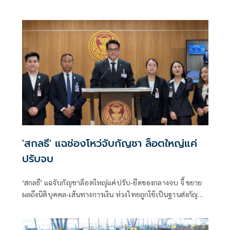
หนัก จำคุก 10 ปี ปรับ 4 เท่า
'สกลธี' แฉช่องโหว่จับกัญชา ล็อตใหญ่แค่
ปรับจบ
‘สกลธี’ แฉจับกัญชาล็อตใหญ่แค่ปรับ-ยึดของกลางจบ จี้ ขยาย
ผลถึงนิติบุคคล-เส้นทางการเงิน ห่วงไทยถูกใช้เป็นฐานส่งกัญชา
ข้ามชาติระหว่างสุญญากาศ จี้เร่ง คล