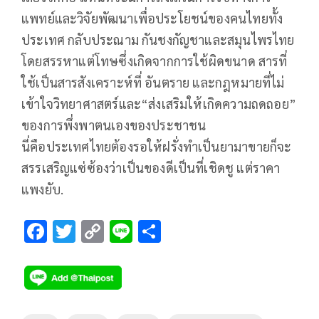
แพทย์และวิจัยพัฒนาเพื่อประโยชน์ของคนไทยทั้ง
ประเทศ กลับประณาม กันชงกัญชาและสมุนไพรไทย
โดยสรรหาแต่โทษซึ่งเกิดจากการใช้ผิดขนาด สารที่
ใช้เป็นสารสังเคราะห์ที่ อันตราย และกฎหมายที่ไม่
เข้าใจวิทยาศาสตร์และ“ส่งเสริมให้เกิดความถดถอย”
ของการพึ่งพาตนเองของประชาชน
นี่คือประเทศไทยต้องรอให้ฝรั่งทำเป็นยามาขายก็จะ
สรรเสริญแซ่ซ้องว่าเป็นของดีเป็นที่เชิดชู แต่ราคา
แพงยับ.
F
T
C
Li
S
ac
wi
o
n
h
e
tt
p
e
ar
b
er
y
e