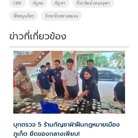
o
Li
Tags
CBN
กัญชง
กัญชา
ธีระวัฒน์ เหมะจุฑา
o
n
พืชสมุนไพร
รักษาโรคทางสมอง
k
k
ข่าวที่เกี่ยวข้อง
บุกตรวจ 5 ร้านกัญชาฝ่าฝืนกฎหมายเมือง
ภูเก็ต ยึดของกลางเพียบ!