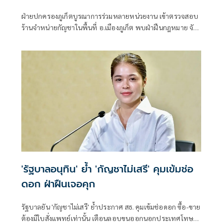
ฝ่ายปกครองภูเก็ตบูรณาการร่วมหลายหน่วยงาน เข้าตรวจสอบ
ร้านจำหน่ายกัญชาในพื้นที่ อ.เมืองภูเก็ต พบฝ่าฝืนกฎหมาย จับ
ผู้ต้องหา 5 ราย พร้อมยึดดอก
'รัฐบาลอนุทิน' ย้ำ 'กัญชาไม่เสรี' คุมเข้มช่อ
ดอก ฝ่าฝืนเจอคุก
รัฐบาลยัน 'กัญชาไม่เสรี' ย้ำประกาศ สธ. คุมเข้มช่อดอก ซื้อ-ขาย
ต้องมีใบสั่งแพทย์เท่านั้น เตือนลอบขนออกนอกประเทศโทษ