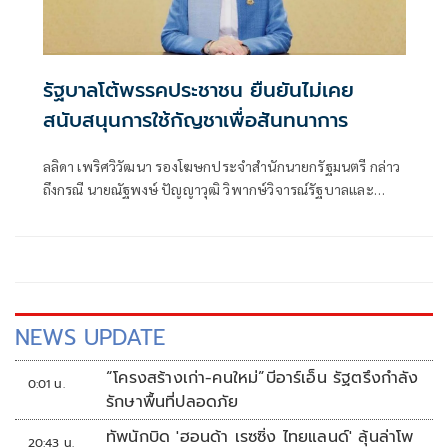
รัฐบาลโต้พรรคประชาชน ยืนยันไม่เคย
สนับสนุนการใช้กัญชาเพื่อสันทนาการ
ลลิดา เพริศวิวัฒนา รองโฆษกประจำสำนักนายกรัฐมนตรี กล่าว
ถึงกรณี นายณัฐพงษ์ ปัญญาวุฒิ วิพากษ์วิจารณ์รัฐบาลและ
พรรคภูมิใจไทยเกี่ยวกับนโยบายกัญชา ว่า รัฐบาลรับฟังทุกข้อ
เสนอแนะด้วยความเคารพ แต่ในหลายประเด็นอาจยังไม่
สะท้อนข้อเท็จจริงและพัฒนาการของการดำเนินงานในปัจจุบัน
ประเด็นแรกที่ต้องทำความเข้าใจคือ การลักลอบขนกัญชาออก
นอกประเทศเป็นการกระทำผิดกฎหมาย
NEWS UPDATE
“โครงสร้างเก่า-คนใหม่”บีอาร์เอ็น รัฐตรึงกำลัง
0:01 น.
รักษาพื้นที่ปลอดภัย
ทัพนักบิด 'ฮอนด้า เรซซิ่ง ไทยแลนด์' ลุ้นล่าโพ
20:43 น.