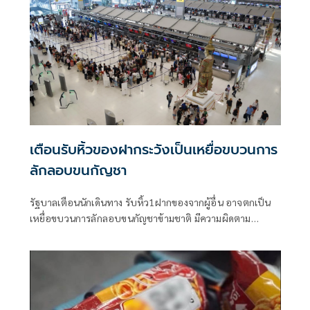
เตือนรับหิ้วของฝากระวังเป็นเหยื่อขบวนการ
ลักลอบขนกัญชา
รัฐบาลเตือนนักเดินทาง รับหิ้ว1ฝากของจากผู้อื่น อาจตกเป็น
เหยื่อขบวนการลักลอบขนกัญชาข้ามชาติ มีความผิดตาม
กฎหมายไทย-นานาชาติ โทษจำคุกสูงสุด 10 ปี