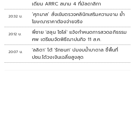
เดียม ARRC สนาม 4 ที่มัลดาลิกา
‘ศุภมาส’ สั่งเข้มตรวจคลินิกเสริมความงาม ย้ำ
20:32 น.
โฆษณาราคาต้องจ่ายจริง
พี่ชาย 'ฮลุน โซโล่' แจ้งกำหนดการสวดอภิธรรม
20:12 น.
ศพ เตรียมจัดพิธีฌาปนกิจ 11 ส.ค.
'ลลิดา' โต้ 'รักชนก' ปมงบน้ำบาดาล ชี้พื้นที่
20:07 น.
ปชน.ได้วงเงินเฉลี่ยสูงสุด