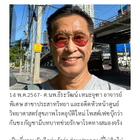
14 พ.ค.2567- ศ.นพ.ธีระวัฒน์ เหมะจุฑา อาจารย์
พิเศษ สาขาประสาทวิทยา และอดีตหัวหน้าศูนย์
วิทยาศาสตร์สุขภาพโรคอุบัติใหม่ โพสต์เฟซบุ๊กว่า
กันชง กัญชามีบทบาทช่วยรักษาโรคทางสมองจริง