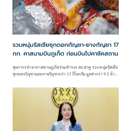
รวบหนุ่มรัสเซียซุกดอกกัญชา-ยางกัญชา 17
กก. คาสนามบินภูเก็ต ก่อนบินไปคาซัคสถาน
ศุลกากรท่าอากาศยานภูเก็ตร่วมตำรวจ สภ.สาคู รวบหนุ่มรัสเซีย
ซุกดอกกัญชาและยางกัญชากว่า 17 กิโลกรัม มูลค่ากว่า 9.5 ล้าน
บาท คาสนามบินภูเก็ต ขณะเตรียมบินไปประเทศคาซัคสถาน