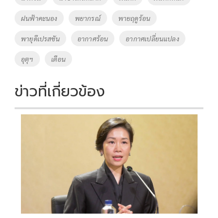
k
k
ฝนฟ้าคะนอง
พยากรณ์
พายฤดูร้อน
พายุดีเปรสชัน
อากาศร้อน
อากาศเปลี่ยนแปลง
อุตุฯ
เตือน
ข่าวที่เกี่ยวข้อง