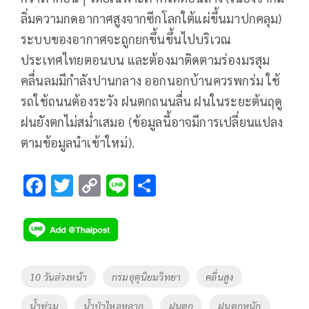
ลิ่มความกดอากาศสูงจากซีกโลกใต้แผ่ขึ้นมาปกคลุม)
ระบบของอากาศจะถูกยกขึ้นขึ้นไปบริเวณ
ประเทศไทยตอนบน และต้องมาติดตามร่องมรสุม
คลื่นลมมีกำลังปานกลาง ออกนอกบ้านควรพกร่ม ใช้
รถใช้ถนนต้องระวัง ฝนตกถนนลื่น ฝนในระยะต้นฤดู
ฝนยังตกไม่สม่ำเสมอ (ข้อมูลนี้อาจมีการเปลี่ยนแปลง
ตามข้อมูลนำเข้าใหม่).
F
T
C
Li
S
ac
wi
o
n
h
e
tt
p
e
ar
b
er
y
e
o
Li
Tags
10 วันล่วงหน้า
กรมอุตุนิยมวิทยา
คลื่นสูง
o
n
น้ำท่วม
น้ำป่าไหลหลาก
ฝนตก
ฝนตกหนัก