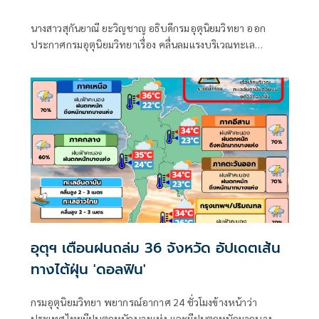
นางสาวสุกันยาณี ยะวิญชาญ อธิบดีกรมอุตุนิยมวิทยา ออก
ประกาศกรมอุตุนิยมวิทยาเรื่อง คลื่นลมแรงบริเวณทะเล
อันดามันตอนบนและอ่าวไทยตอนบน และฝนตกหนักถึงหนัก
มากบริเวณประเทศไทย
อุตุฯ เตือนฝนถล่ม 36 จังหวัด อัปเดตเส้น
ทางไต้ฝุ่น 'ดอลฟิน'
กรมอุตุนิยมวิทยา พยากรณ์อากาศ 24 ชั่วโมงข้างหน้าว่า
ประเทศไทยมีฝนตกหนักบางแห่ง และมีฝนตกหนักมากบาง