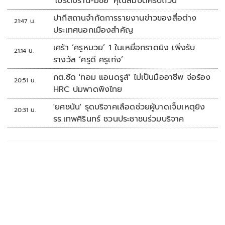
'โปรดปราน-มีชัย' คุณสมบัติครบถ้วน
ปากีสถานจำกัดการรายงานข่าวของสื่อต่าง
21:47 น.
ประเทศนอกเมืองสำคัญ
เศร้า ‘ครูหมวย’ 1 ในเหยื่อกราดยิง เพิ่งรับ
21:14 น.
รางวัล ‘ครูดี ครูเก่ง’
กต.ซัด 'ทอม แอนดรูส์' ไม่เป็นมืออาชีพ จ่อร้อง
20:51 น.
HRC ปมพาดพิงไทย
'ยศชนัน' รุดบริจาคเลือดช่วยผู้บาดเจ็บเหตุยิง
20:31 น.
รร.เทพศิรินทร์ ชวนประชาชนร่วมบริจาค