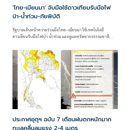
'ไทย-เมียนมา' จับมือใช้ดาวเทียมรับมือไฟ
ป่า-น้ำท่วม-ภัยพิบัติ
รัฐบาลเดินหน้าความร่วมมือไทย–เมียนมา ใช้เทคโนโลยี
ดาวเทียมรับมือไฟป่า น้ำท่วม และดูแลทรัพยากรธรรมชาติ
ชายแดน ยกระดับการจัดการภัยพิบัติและสิ่งแวดล้อมร่วมกัน
ประกาศอุตุฯ ฉบับ 7 เตือนฝนตกหนักมาก
ทะเลคลื่นลมแรง 2-4 เมตร