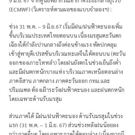
9 มิ.ย. 67 จากศูนย์พยากรณ์อากาศระยะกลางยุโรป
(ECMWF) (วิเคราะห์ตามผลของแบบจำลองฯ) :
ช่วง 31 พ.ค. – 9 มิ.ย.67 เริ่มมีฝน/ฝนฟ้าคะนองเพิ่ม
ขึ้นบริเวณประเทศไทยตอนบน เนื่องมรสุมตะวันตก
เฉียงใต้กำลังปานกลางถึงค่อนข้างแรง พัดปกคลุม
เข้าสู่พายุดีเปรสชันบริเวณทะเลจีนใต้ตอนบน (ตะวัน
ออกของเกาะไหหลำ) โดยฝนยังตกในช่วงเย็นถึงค่ำ
และมีฝนตกหนักบางแห่ง บริเวณภาคเหนือตอนล่าง
ภาคอีสาน ภาคกลาง ภาคตะวันออก กทม.และ
ปริมณฑล ต้องเฝ้าระวังฝนฟ้าคะนอง และฝนตกหนัก
โดยเฉพาะด้านรับมรสุม
ส่วนภาคใต้ มีฝน/ฝนฟ้าคะนอง ด้านรับมรสุมในช่วง
แรก (31 พ.ค. – 1 มิ.ย. 67) ส่วนช่วงหลังฝนน้อยลง
กว่าภาคอื่นๆ โดยเฉพาะภาคใต้ตอนล่าง (เนื่องจากมี