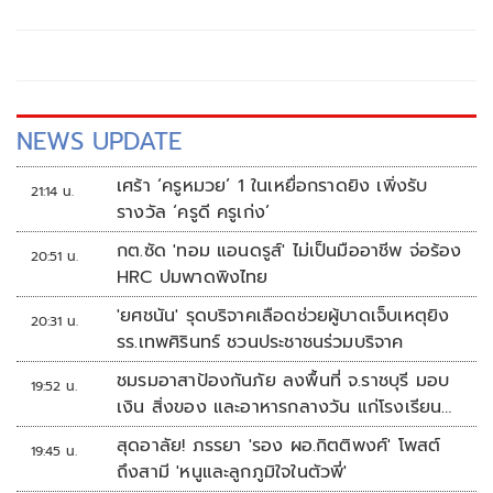
พักพิงพร้อมช่วยเหลือ 24 ชม.
NEWS UPDATE
เศร้า ‘ครูหมวย’ 1 ในเหยื่อกราดยิง เพิ่งรับ
21:14 น.
รางวัล ‘ครูดี ครูเก่ง’
กต.ซัด 'ทอม แอนดรูส์' ไม่เป็นมืออาชีพ จ่อร้อง
20:51 น.
HRC ปมพาดพิงไทย
'ยศชนัน' รุดบริจาคเลือดช่วยผู้บาดเจ็บเหตุยิง
20:31 น.
รร.เทพศิรินทร์ ชวนประชาชนร่วมบริจาค
ชมรมอาสาป้องกันภัย ลงพื้นที่ จ.ราชบุรี มอบ
19:52 น.
เงิน สิ่งของ และอาหารกลางวัน แก่โรงเรียน
บ้านหนองน้ำใส
สุดอาลัย! ภรรยา 'รอง ผอ.กิตติพงศ์' โพสต์
19:45 น.
ถึงสามี 'หนูและลูกภูมิใจในตัวพี่'