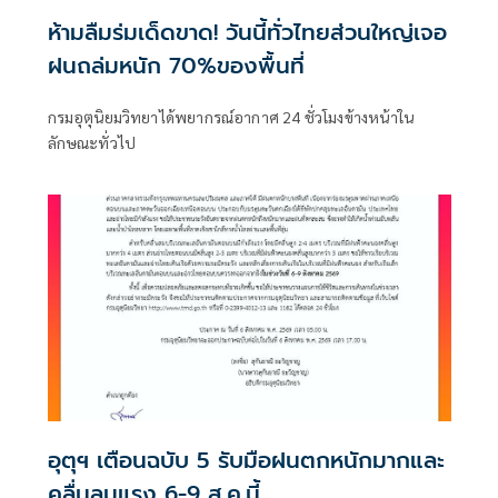
ห้ามลืมร่มเด็ดขาด! วันนี้ทั่วไทยส่วนใหญ่เจอ
ฝนถล่มหนัก 70%ของพื้นที่
กรมอุตุนิยมวิทยาได้พยากรณ์อากาศ 24 ชั่วโมงข้างหน้าใน
ลักษณะทั่วไป
อุตุฯ เตือนฉบับ 5 รับมือฝนตกหนักมากและ
คลื่นลมแรง 6-9 ส.ค.นี้