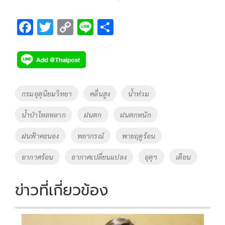
F
T
C
Li
S
ac
wi
o
n
h
e
tt
p
e
ar
b
er
y
e
o
Li
Tags
กรมอุตุนิยมวิทยา
คลื่นสูง
น้ำท่วม
o
n
น้ำป่าไหลหลาก
ฝนตก
ฝนตกหนัก
k
k
ฝนฟ้าคะนอง
พยากรณ์
พายฤดูร้อน
อากาศร้อน
อากาศเปลี่ยนแปลง
อุตุฯ
เตือน
ข่าวที่เกี่ยวข้อง