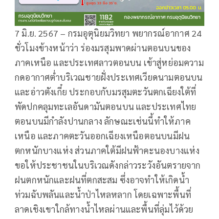
7 มิ.ย. 2567 – กรมอุตุนิยมวิทยา พยากรณ์อากาศ 24
ชั่วโมงข้างหน้าว่า ร่องมรสุมพาดผ่านตอนบนของ
ภาคเหนือ และประเทศลาวตอนบน เข้าสู่หย่อมความ
กดอากาศต่ำบริเวณชายฝั่งประเทศเวียดนามตอนบน
และอ่าวตังเกี๋ย ประกอบกับมรสุมตะวันตกเฉียงใต้ที่
พัดปกคลุมทะเลอันดามันตอนบน และประเทศไทย
ตอนบนมีกำลังปานกลาง ลักษณะเช่นนี้ทำให้ภาค
เหนือ และภาคตะวันออกเฉียงเหนือตอนบนมีฝน
ตกหนักบางแห่ง ส่วนภาคใต้มีฝนฟ้าคะนองบางแห่ง
ขอให้ประชาชนในบริเวณดังกล่าวระวังอันตรายจาก
ฝนตกหนักและฝนที่ตกสะสม ซึ่งอาจทำให้เกิดน้ำ
ท่วมฉับพลันและน้ำป่าไหลหลาก โดยเฉพาะพื้นที่
ลาดเชิงเขาใกล้ทางน้ำไหลผ่านและพื้นที่ลุ่มไว้ด้วย