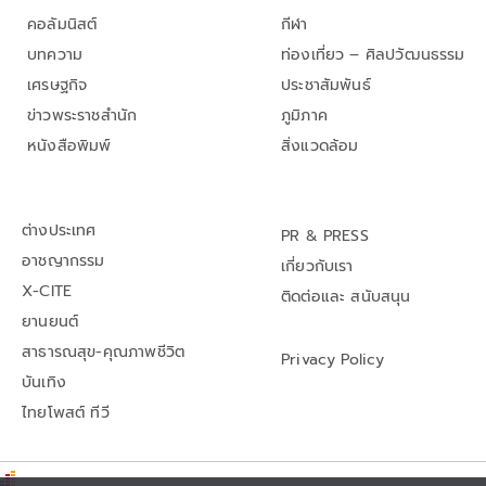
คอลัมนิสต์
กีฬา
บทความ
ท่องเที่ยว – ศิลปวัฒนธรรม
เศรษฐกิจ
ประชาสัมพันธ์
ข่าวพระราชสำนัก
ภูมิภาค
หนังสือพิมพ์
สิ่งแวดล้อม
ต่างประเทศ
PR & PRESS
อาชญากรรม
เกี่ยวกับเรา
X-CITE
ติดต่อและ สนับสนุน
ยานยนต์
สาธารณสุข-คุณภาพชีวิต
Privacy Policy
บันเทิง
ไทยโพสต์ ทีวี