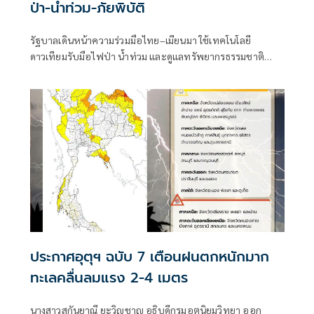
ป่า-น้ำท่วม-ภัยพิบัติ
รัฐบาลเดินหน้าความร่วมมือไทย–เมียนมา ใช้เทคโนโลยี
ดาวเทียมรับมือไฟป่า น้ำท่วม และดูแลทรัพยากรธรรมชาติ
ชายแดน ยกระดับการจัดการภัยพิบัติและสิ่งแวดล้อมร่วมกัน
ประกาศอุตุฯ ฉบับ 7 เตือนฝนตกหนักมาก
ทะเลคลื่นลมแรง 2-4 เมตร
นางสาวสุกันยาณี ยะวิญชาญ อธิบดีกรมอุตุนิยมวิทยา ออก