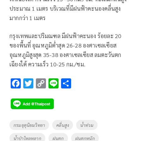
ประมาณ 1 เมตร บริเวณที่มีฝนฟ้าคะนองคลื่นสูง
มากกว่า 1 เมตร
กรุงเทพและปริมณฑล มีฝนฟ้าคะนอง ร้อยละ 20
ของพื้นที่ อุณหภูมิต่ำสุด 26-28 องศาเซลเซียส
อุณหภูมิสูงสุด 35-38 องศาเซลเซียส ลมตะวันตก
เฉียงใต้ ความเร็ว 10-25 กม./ชม.
F
T
C
Li
S
ac
wi
o
n
h
e
tt
p
e
ar
b
er
y
e
o
Li
Tags
กรมอุตุนิยมวิทยา
คลื่นสูง
น้ำท่วม
o
n
น้ำป่าไหลหลาก
ฝนตก
ฝนตกหนัก