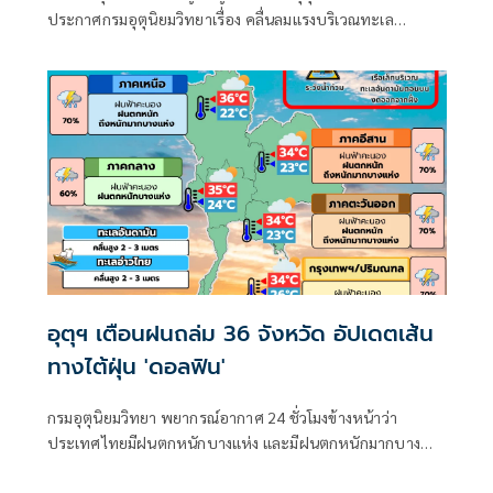
ประกาศกรมอุตุนิยมวิทยาเรื่อง คลื่นลมแรงบริเวณทะเล
อันดามันตอนบนและอ่าวไทยตอนบน และฝนตกหนักถึงหนัก
มากบริเวณประเทศไทย
อุตุฯ เตือนฝนถล่ม 36 จังหวัด อัปเดตเส้น
ทางไต้ฝุ่น 'ดอลฟิน'
กรมอุตุนิยมวิทยา พยากรณ์อากาศ 24 ชั่วโมงข้างหน้าว่า
ประเทศไทยมีฝนตกหนักบางแห่ง และมีฝนตกหนักมากบาง
พื้นที่ในภาคเหนือ ภาคตะวันออกเฉียงเหนือ และภาคตะวันออก