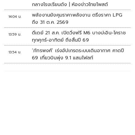
กลางโรงเรียนดัง | ห้องข่าวไทยโพสต์
พลังงานยังคุมราคาพลังงาน ตรึงราคา LPG
14:04 น.
ถึง 31 ต.ค. 2569
ดีเดย์ 21 ส.ค. เปิดวิ่งฟรี M6 บางปะอิน-โคราช
13:59 น.
ทุกศุกร์-อาทิตย์ ถึงสิ้นปี 69
‘ภัทรพงศ์’ เร่งอัปเกรดระบบเดินอากาศ คาดปี
13:54 น.
69 เที่ยวบินพุ่ง 9.1 แสนไฟลท์