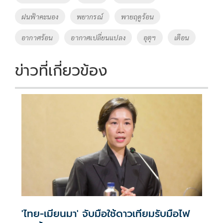
k
k
ฝนฟ้าคะนอง
พยากรณ์
พายฤดูร้อน
อากาศร้อน
อากาศเปลี่ยนแปลง
อุตุฯ
เตือน
ข่าวที่เกี่ยวข้อง
'ไทย-เมียนมา' จับมือใช้ดาวเทียมรับมือไฟ