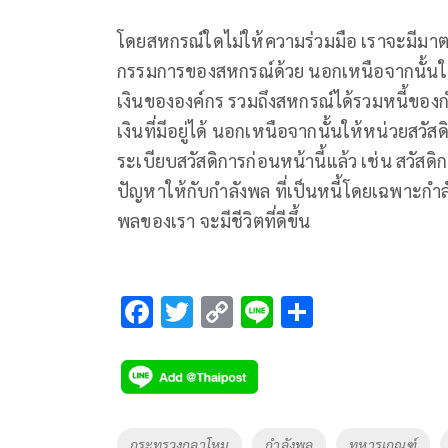
โดยสหกรณ์ใดไม่ให้ความร่วมมือ เราจะมีมาตร
กรรมการของสหกรณ์ด้วย นอกเหนือจากนั้นให
เงินขององค์กร รวมถึงสหกรณ์ได้รวมหนี้ของก
เงินที่มีอยู่ได้ นอกเหนือจากนั้นให้หน่วยสวั
ระเบียบสวัสดิการก่อนหน้านี้แล้ว เช่น สวัสดิการ
ปัญหาให้กับกำลังพล ที่เป็นหนี้โดยเฉพาะกำลังเ
พลของเรา จะมีชีวิตที่ดีขึ้น
F
T
C
Li
S
ac
wi
o
n
h
e
tt
p
e
ar
b
er
y
e
o
Li
Tags
กระทรวงกลาโหม
กำลังพล
ทหารเกณฑ์