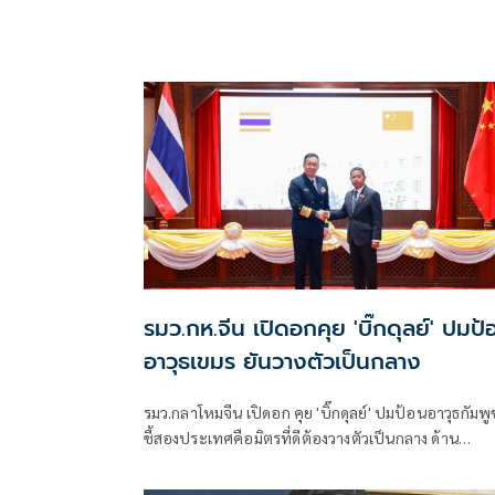
รมว.กห.จีน เปิดอกคุย 'บิ๊กดุลย์' ปมป้
อาวุธเขมร ยันวางตัวเป็นกลาง
รมว.กลาโหมจีน เปิดอก คุย 'บิ๊กดุลย์' ปมป้อนอาวุธกัมพ
ชี้สองประเทศคือมิตรที่ดีต้องวางตัวเป็นกลาง ด้าน
รมว.กห.ไทย ใช้นอกรอบซักส่งอาวุธเพิ่ม