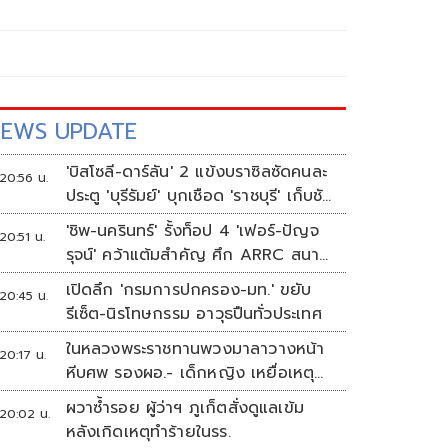
EWS UPDATE
'บิสโซลี-ดาร์ลัน' 2 แข้งบราซิลซัดคนละ
20:56 น.
ประตู 'บุรีรัมย์' บุกเชือด 'ราชบุรี' เก็บชัย
อุ่นเครื่อง 4 นัดรวด
'ชิพ-นครินทร์' รั้งท็อป 4 'เฟอร์-ปัญจ
20:51 น.
รุจน์' คว้าแต้มสำคัญ ศึก ARRC สนาม
4 เรซ 2
เปิดลึก 'กรมการปกครอง-มท.' ขยับ
20:45 น.
รีเซ็ต-นิรโทษกรรม อาวุธปืนทั่วประเทศ
ในหลวงพระราชทานพวงมาลาวางหน้า
20:17 น.
หีบศพ รองผอ.- เด็กหญิง เหยื่อเหตุก
ราดยิง
ผวาซ้ำรอย ผู้ว่าฯ ภูเก็ตสั่งดูแลเข้ม
20:02 น.
หลังเกิดเหตุทำร้ายในรร.