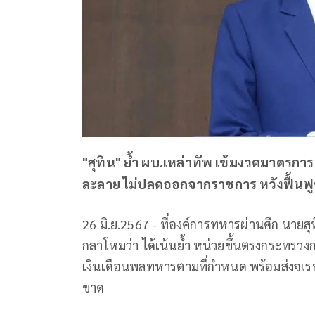
"สุทิน" ย้ำ ผบ.เหล่าทัพ เข้มงวดมาตรก
ละลาย ไม่ปลดออกจากราชการ หวังฟื้นฟูช
26 มิ.ย.2567 - ที่องค์การทหารผ่านศึก นา
กลาโหมว่า ได้เน้นย้ำ หน่วยขึ้นตรงกระทรว
เงินเดือนพลทหารตามที่กำหนด พร้อมส่งจเร
ขาด