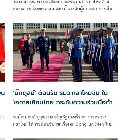
รมว.กลาโหม พร้อม เสธ.ทบ. ลงพื้นที่นราธิวาส ติดตาม
สถานการณ์เหตุความไม่สงบ ย้ำเร่งจับผู้ก่อเหตุอย่างเด็ด
ขาด ดูแลกำลังพลและประชาชนเต็มกำลัง พร้อมเยียวยาผู้
ได้รับผลกระทบอย่างรวดเร็วและสมเกียรติ
อน
'บิ๊กดุลย์' ต้อนรับ รมว.กลาโหมจีน ใน
โอกาสเยือนไทย กระชับความร่วมมือด้าน
ความมั่นคง
ูชา
พลโท อดุลย์ บุญธรรมเจริญ รัฐมนตรีว่าการกระทรวง
กลาโหม ให้การต้อนรับ พลเรือเอก Dong jun (ต่ง จวิน)
รัฐมนตรีว่าการกระทรวงกลาโหมสาธารณรัฐประชาชนจีน
และคณะ ในโอกาสเดินทางมาเยือนประเทศไทยอย่างเป็น