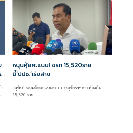
ทางการในฐานะแขกของกระทรวงกลาโหม ระหว่างวันที่
23 - 26 กรกฎาคม 2569
บ
หนุนคุ้ยคะแนน! ขรก.15,520ราย
ร
บี้‘ปปช.’เร่งสาง
้า
“สุทิน” หนุนคุ้ยคะแนนสอบบรรจุข้าราชการท้องถิ่น
บ
15,520 ราย