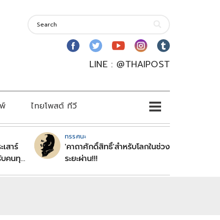
LINE : @THAIPOST
พ์
ไทยโพสต์ ทีวี
ทรรศนะ
ะเสาร์
'คาถาศักดิ์สิทธิ์'สำหรับโลกในช่วง
ับคนทุก
ระยะผ่าน!!!