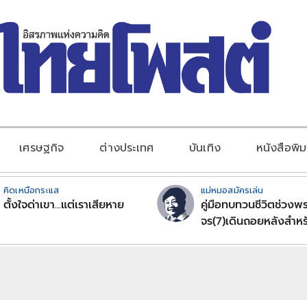
เศรษฐกิจ
ต่างประเทศ
บันเทิง
หนังสือพิม
คิดเหนือกระแส
แม่หมอสมัครเล่น
ตั้งใจด่าเขา...แต่เราเสียหาย
คู่มือทบทวนชีวิตช่วงพร
จร(7)เดินถอยหลังสำหร
ลัคนาราศีตอนที่2