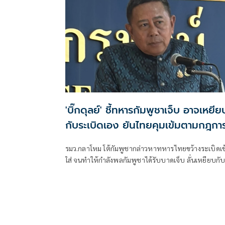
'บิ๊กดุลย์' ชี้ทหารกัมพูชาเจ็บ อาจเหยีย
กับระเบิดเอง ยันไทยคุมเข้มตามกฎกา
ปะทะ-ถ้อยแถลงร่วมฯ
รมว.กลาโหม โต้กัมพูชากล่าวหาทหารไทยขว้างระเบิดเข
ใส่ จนทำให้กำลังพลกัมพูชาได้รับบาดเจ็บ ลั่นเหยียบกั
ระเบิดเอง