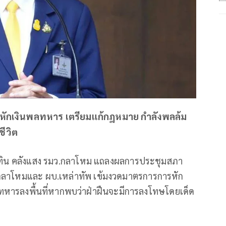
ารหักเงินพลทหาร เตรียมแก้กฎหมาย กำลังพลล้ม
ีวิต
ยสุทิน คลังแสง รมว.กลาโหม แถลงผลการประชุมสภา
งกลาโหมและ ผบ.เหล่าทัพ เข้มงวดมาตรการการหัก
ทหารลงพื้นที่หากพบว่าฝ่าฝืนจะมีการลงโทษโดยเด็ด