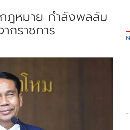
ก้กฎหมาย กำลังพลล้ม
จากราชการ
N