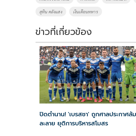
o
n
สุทิน คลังแสง
เงินเดือนทหาร
k
k
ข่าวที่เกี่ยวข้อง
ปิดตำนาน! 'เบรสชา' ถูกศาลประกาศล้
ละลาย ยุติการบริหารสโมสร