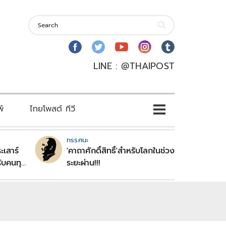
LINE : @THAIPOST
พ์
ไทยโพสต์ ทีวี
ทรรศนะ
ะเสาร์
'คาถาศักดิ์สิทธิ์'สำหรับโลกในช่วง
ับคนทุก
ระยะผ่าน!!!