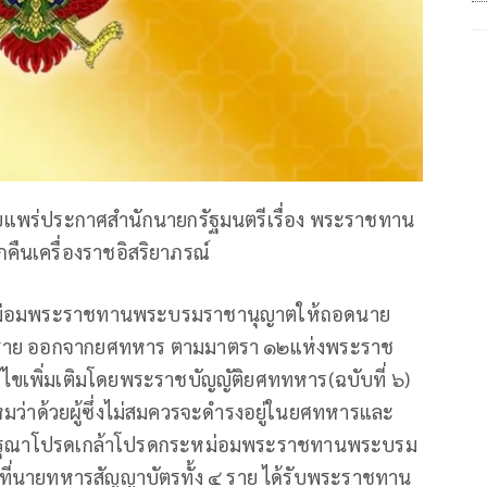
ผยแพร่ประกาศสำนักนายกรัฐมนตรีเรื่อง พระราชทาน
นเครื่องราชอิสริยาภรณ์
ม่อมพระราชทานพระบรมราชานุญาตให้ถอดนาย
๔ ราย ออกจากยศทหาร ตามมาตรา ๑๒แห่งพระราช
ไขเพิ่มเติมโดยพระราชบัญญัติยศททหาร(ฉบับที่ ๖)
่าด้วยผู้ซึ่งไม่สมควรจะดำรงอยู่ในยศทหารและ
ะกรุณาโปรดเกล้าโปรดกระหม่อมพระราชทานพระบรม
์ที่นายทหารสัญญาบัตรทั้ง ๔ ราย ได้รับพระราชทาน