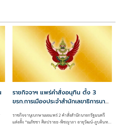
น
ราชกิจจาฯ แพร่คำสั่งอนุทิน ตั้ง 3
ขรก.การเมืองประจำสำนักเลขาธิการนา
ยกฯ
ี
ราชกิจจานุเบกษาเผยแพร่ 2 คำสั่งสำนักนายกรัฐมนตรี
แต่งตั้ง “ณภัชชา ศิลปรายะ-พิชญาภา อายุวัฒน์-ภูบดินทร์
ปกป้อง” นั่งข้าราชการการเมือง ตำแหน่งประจำสำนัก