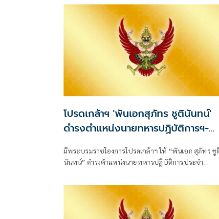
โปรดเกล้าฯ 'พันเอกสุภัทร ชูตินันทน์'
ดำรงตำแหน่งนายทหารปฏิบัติการฯ-
พระราชทานยศ 'พลตรี'
มีพระบรมราชโองการโปรดเกล้าฯ ให้ “พันเอก สุภัทร ชูต
นันทน์” ดำรงตำแหน่งนายทหารปฏิบัติการประจำ
สำนักงานรองผู้บัญชาการกองบัญชากา