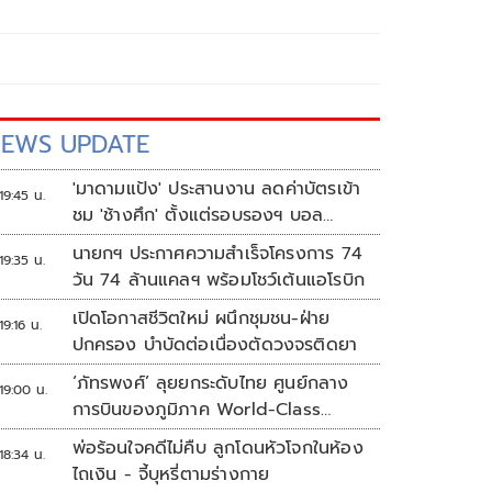
EWS UPDATE
'มาดามแป้ง' ประสานงาน ลดค่าบัตรเข้า
19:45 น.
ชม 'ช้างศึก' ตั้งแต่รอบรองฯ บอล
อาเซียน
นายกฯ ประกาศความสำเร็จโครงการ 74
19:35 น.
วัน 74 ล้านแคลฯ พร้อมโชว์เต้นแอโรบิก
เปิดโอกาสชีวิตใหม่ ผนึกชุมชน-ฝ่าย
19:16 น.
ปกครอง บำบัดต่อเนื่องตัดวงจรติดยา
‘ภัทรพงศ์’ ลุยยกระดับไทย ศูนย์กลาง
19:00 น.
การบินของภูมิภาค World-Class
Aviation Hub | ห้องข่าวไทยโพสต์สุด
พ่อร้อนใจคดีไม่คืบ ลูกโดนหัวโจกในห้อง
18:34 น.
สัปดาห์
ไถเงิน - จี้บุหรี่ตามร่างกาย