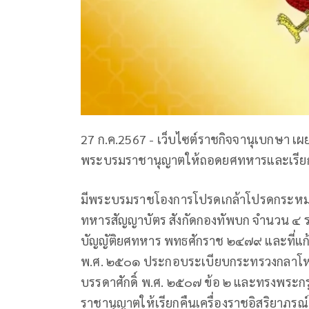
27 ก.ค.2567 - เว็บไซต์ราชกิจจานุเบกษา เ
พระบรมราชานุญาตให้ถอดยศทหารและเรียกคื
มีพระบรมราชโองการโปรดเกล้าโปรดกระห
ทหารสัญญาบัตร สังกัดกองทัพบก จำนวน 
บัญญัติยศทหาร พทธศักราช ๒๔๗๙ และที่แก้
พ.ศ. ๒๕๐๑ ประกอบระเบียบกระทรวงกลาโหมว
บรรดาศักดิ์ พ.ศ. ๒๕๐๗ ข้อ ๒ และทรงพร
ราชานุญาตให้เรียกคืนเครื่องราชอิสริยาภรณ