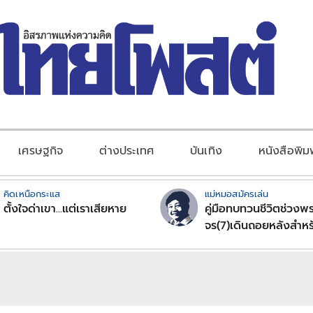
เศรษฐกิจ
ต่างประเทศ
บันเทิง
หนังสือพิม
คิดเหนือกระแส
แม่หมอสมัครเล่น
ตั้งใจด่าเขา...แต่เราเสียหาย
คู่มือทบทวนชีวิตช่วงพร
จร(7)เดินถอยหลังสำหร
ลัคนาราศีตอนที่2