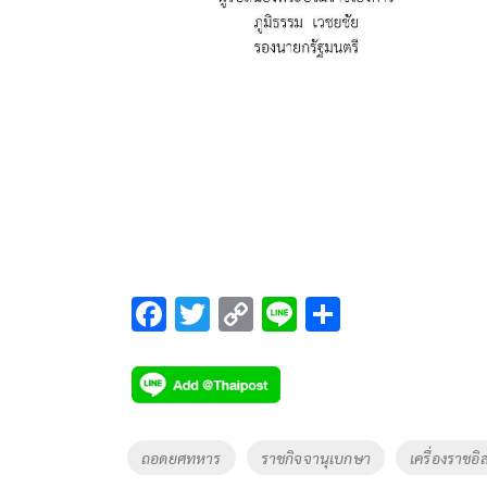
F
T
C
Li
S
ac
wi
o
n
h
e
tt
p
e
ar
b
er
y
e
o
Li
Tags
ถอดยศทหาร
ราชกิจจานุเบกษา
เครื่องราชอิ