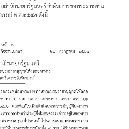
บียบสำนักนายกรัฐมนตรี ว่าด้วยการขอพระราชทาน
าภรณ์ พ.ศ.๒๕๔๘ ดังนี้