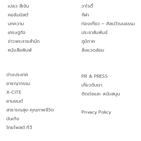
เปลว สีเงิน
วาไรตี้
คอลัมนิสต์
กีฬา
บทความ
ท่องเที่ยว – ศิลปวัฒนธรรม
เศรษฐกิจ
ประชาสัมพันธ์
ข่าวพระราชสำนัก
ภูมิภาค
หนังสือพิมพ์
สิ่งแวดล้อม
ต่างประเทศ
PR & PRESS
อาชญากรรม
เกี่ยวกับเรา
X-CITE
ติดต่อและ สนับสนุน
ยานยนต์
สาธารณสุข-คุณภาพชีวิต
Privacy Policy
บันเทิง
ไทยโพสต์ ทีวี