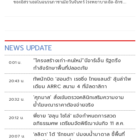
ของอิสราเอลในฉนวนกาซาเมื่อวันจันทร์ โรงพยาบาลอัล-อักซา
ในเดียร์เอล-บาลาห์ให้ข้อมูลว่า มีผู้เสียชีวิต 3 รายและบาดเจ็บ
อีกหลายคนเมื่อโดรนของอิสราเอลโจมตีกลุ่มพลเรือน
NEWS UPDATE
“โครงสร้างเก่า-คนใหม่”บีอาร์เอ็น รัฐตรึง
0:01 น.
กำลังรักษาพื้นที่ปลอดภัย
ทัพนักบิด 'ฮอนด้า เรซซิ่ง ไทยแลนด์' ลุ้นล่าโพ
20:43 น.
เดียม ARRC สนาม 4 ที่มัลดาลิกา
‘ศุภมาส’ สั่งเข้มตรวจคลินิกเสริมความงาม
20:32 น.
ย้ำโฆษณาราคาต้องจ่ายจริง
พี่ชาย 'ฮลุน โซโล่' แจ้งกำหนดการสวด
20:12 น.
อภิธรรมศพ เตรียมจัดพิธีฌาปนกิจ 11 ส.ค.
'ลลิดา' โต้ 'รักชนก' ปมงบน้ำบาดาล ชี้พื้นที่
20:07 น.