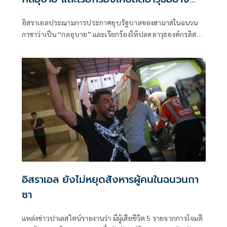
สมบูรณ์
อิสราเอลประณามการประกาศยุบรัฐบาลของฮามาสในฉนวน
กาซาว่าเป็น “กลอุบาย” และเรียกร้องให้ปลดอาวุธองค์กรอิสลา
มิสต์ปาเลสไตน์ “ตราบใด
อิสราเอล ยังไม่หยุดสังหารผู้คนในฉนวนกา
ซา
แหล่งข่าวปาเลสไตน์รายงานว่า มีผู้เสียชีวิต 5 รายจากการโจมตี