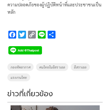
ความปลอดภัยของผู้ปฏิบัติหน้าที่และประชาชนเป็น
หลัก
F
T
C
Li
S
ac
wi
o
n
h
e
tt
p
e
ar
b
er
y
e
o
Li
Tags
กองทัพอากาศ
คนไทยในอิสราเอล
อิสราเอล
o
n
แรงงานไทย
k
k
ข่าวที่เกี่ยวข้อง