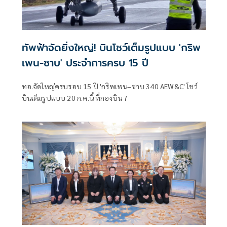
ทัพฟ้าจัดยิ่งใหญ่! บินโชว์เต็มรูปแบบ 'กริพ
เพน-ซาบ' ประจำการครบ 15 ปี
ทอ.จัดใหญ่ครบรอบ 15 ปี 'กริพเพน–ซาบ 340 AEW&C' โชว์
บินเต็มรูปแบบ 20 ก.ค.นี้ ที่กองบิน 7