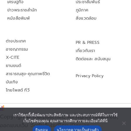
เศรษฐกิจ
ประชาสัมพันธ์
ข่าวพระราชสำนัก
ภูมิภาค
หนังสือพิมพ์
สิ่งแวดล้อม
ต่างประเทศ
PR & PRESS
อาชญากรรม
เกี่ยวกับเรา
X-CITE
ติดต่อและ สนับสนุน
ยานยนต์
สาธารณสุข-คุณภาพชีวิต
Privacy Policy
บันเทิง
ไทยโพสต์ ทีวี
Copyright© thaipost.net, All rights reserved.,
เราใช้คุกกี้เพื่อพัฒนาประสิทธิภาพ และประสบการณ์ที่ดีในการใช้
เว็บไซต์ของคุณ คุณสามารถศึกษารายละเอียดได้ที่นี่
ออกแบบเว็บ จัดทำเว็บไซต์โดย iDesign
ยินยอม
นโยบายความเป็นส่วนตัว