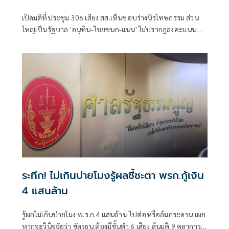
เปิดมติที่ประชุม 306 เสียง สส.เห็นชอบร่างนิรโทษกรรม ส่วน
ใหญ่เป็นรัฐบาล 'อนุทิน-ไชยชนก-แนน' ไม่ปรากฎลงคะแนน
ขณะที่ 141 เสียงค้าน มี 'อดิศร' จากเพื่อไทยร่วมด้วย
ระทึก! ไม่เกินบ่ายโมงรู้ผลชี้ชะตา พรก.กู้เงิน
4 แสนล้าน
รู้ผลไม่เกินบ่ายโมง พ.ร.ก.4 แสนล้าน ไปต่อหรือล้มกระดาน เผย
หากจะวินิจฉัยว่า ขัดรธน.ต้องมีขั้นต่ำ 6 เสียง ลุ้นมติ 9 ตุลาการ