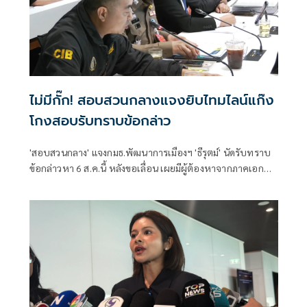
ไม่มีกั๊ก! สอบสวนกลางแจงยิบไทมไลน์แก๊ง
โกงสอบรับทราบข้อกล่าว
'สอบสวนกลาง' แจงกมธ.พัฒนาการเมืองฯ 'ธีรุตม์' นัดรับทราบ
ข้อกล่าวหา 6 ส.ค.นี้ หลังขอเลื่อน เผยมีผู้ต้องหาจากภาคเอกชน
รับสารภาพ 1 คนแล้ว เตรียมส่งข้อมูลหลักฐานไปยัง ป.ป.ช. ต่อ