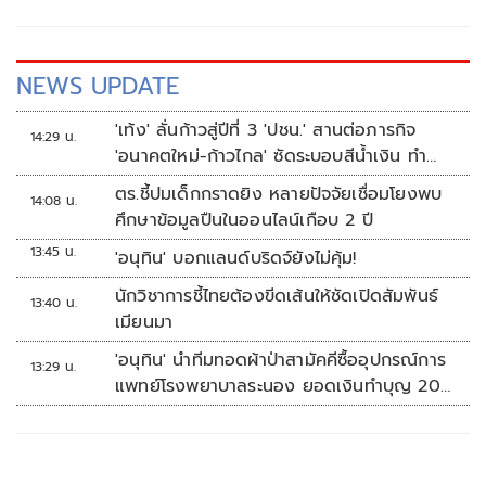
NEWS UPDATE
'เท้ง' ลั่นก้าวสู่ปีที่ 3 'ปชน.' สานต่อภารกิจ
14:29 น.
'อนาคตใหม่-ก้าวไกล' ซัดระบอบสีน้ำเงิน ทำ
หลักนิติรัฐ-นิติธรรมสั่นคลอน
ตร.ชี้ปมเด็กกราดยิง หลายปัจจัยเชื่อมโยงพบ
14:08 น.
ศึกษาข้อมูลปืนในออนไลน์เกือบ 2 ปี
13:45 น.
'อนุทิน' บอกแลนด์บริดจ์ยังไม่คุ้ม!
นักวิชาการชี้ไทยต้องขีดเส้นให้ชัดเปิดสัมพันธ์
13:40 น.
เมียนมา
'อนุทิน' นำทีมทอดผ้าป่าสามัคคีซื้ออุปกรณ์การ
13:29 น.
แพทย์โรงพยาบาลระนอง ยอดเงินทำบุญ 20
ล้านบาท