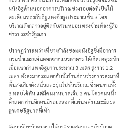
ผนังอิฐด้านนอกอาคารบริเวณช่วงรอยต่อที่เป็นไม้
ตะเคียนทองกับอิฐแดงซึ่งสูงประมาณชั้น 3 โดย
บริเวณดังกล่าวอยู่ติดกับสวนหย่อม ตรงข้ามห้องผู้สื่อ
ข่าวประจำรัฐสภา
ปรากฏว่าระหว่างที่ช่างกำลังซ่อมผนังอิฐซึ่งมีอาการ
บวมน้ำและแอ่นออกจากแนวอาคาร ได้เกิดเหตุระทึก
เมื่อแนวกำแพงอิฐยาวประมาณ 3 เมตร สูงราว 1.2
เมตร พังลงมากระแทกกับนั่งร้านก่อนร่วงกราวลงมาที่
พื้นส่งเสียงดังสนั่นและฝุ่นไปทั่วบริเวณ ซึ่งคนงานทั้ง
3 หลบได้ทัน แต่มีคนงานบาดเจ็บ 2 คน โดยคนหนึ่ง
คิ้วแตก ส่วนอีกคนมีรอยถลอกที่แผ่นหลัง และมีแผล
ถูกเศษอิฐบาดที่เท้า
ต่อมาหัวหน้าคนงานได้มาตรวจสอบและนำผู้บาด