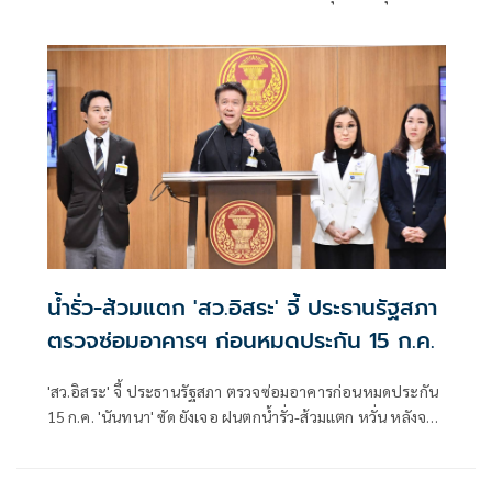
ศาลรธน. ออกได้สามสูตร
น้ำรั่ว-ส้วมแตก 'สว.อิสระ' จี้ ประธานรัฐสภา
ตรวจซ่อมอาคารฯ ก่อนหมดประกัน 15 ก.ค.
'สว.อิสระ' จี้ ประธานรัฐสภา ตรวจซ่อมอาคารก่อนหมดประกัน
15 ก.ค. 'นันทนา' ซัด ยังเจอ ฝนตกน้ำรั่ว-ส้วมแตก หวั่น หลังจาก
นี้ต้องใช้ภาษีปชช.จ่าย