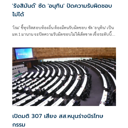
'รังสิมันต์' ซัด 'อนุทิน' ปัดความรับผิดชอบ
ไม่ได้
'โรม' ชี้ทุจริตสอบท้องถิ่น ต้องมีคนรับผิดชอบ ซัด 'อนุทิน' เป็น
มท.1 มานาน จะปัดความรับผิดชอบไม่ได้เด็ดขาด เชื่อระดับบิ๊ก
ไฟเขียว จนเกิดมหากาพย์ทุจริตพ่วงข้อหาอั้งยี่- อาชญากรรม
ลักษณะอื่น
เปิดมติ 307 เสียง สส.หนุนร่างนิรโทษ
กรรม