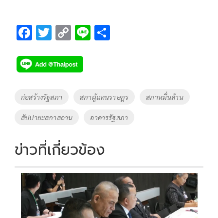
F
T
C
Li
S
ac
wi
o
n
h
e
tt
p
e
ar
b
er
y
e
o
Li
Tags
ก่อสร้างรัฐสภา
สภาผู้แทนราษฎร
สภาหมื่นล้าน
o
n
สัปปายะสภาสถาน
อาคารรัฐสภา
k
k
ข่าวที่เกี่ยวข้อง