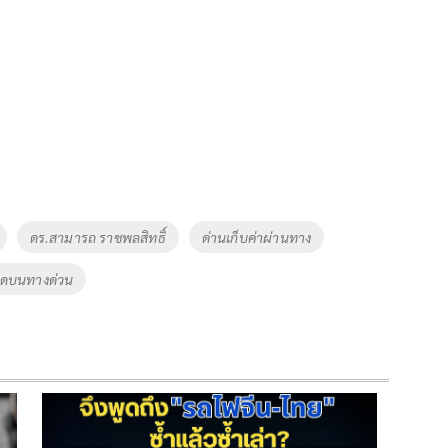
ดร.สามารถ ราชพลสิทธิ์
ด่านเก็บค่าผ่านทาง
ิดบนทางด่วน