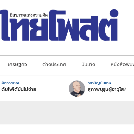
เศรษฐกิจ
ต่างประเทศ
บันเทิง
หนังสือพิม
ผักกาดหอม
วิสามัญบันเทิง
ดับไฟใต้มันไม่ง่าย
สุภาพบุรุษผู้อาวุโส?