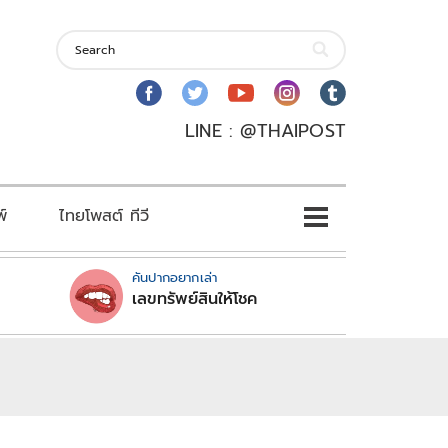
LINE : @THAIPOST
พ์
ไทยโพสต์ ทีวี
คันปากอยากเล่า
เลขทรัพย์สินให้โชค