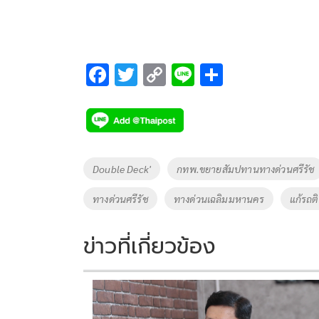
F
T
C
Li
S
ac
wi
o
n
h
e
tt
p
e
ar
b
er
y
e
o
Li
Tags
Double Deck'
กทพ.ขยายสัมปทานทางด่วนศรีรัช
o
n
ทางด่วนศรีรัช
ทางด่วนเฉลิมมหานคร
แก้รถต
k
k
ข่าวที่เกี่ยวข้อง