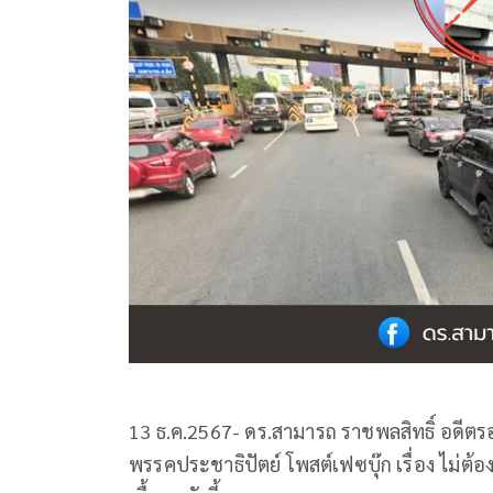
13 ธ.ค.2567- ดร.สามารถ ราชพลสิทธิ์ อดีต
พรรคประชาธิปัตย์ โพสต์เฟซบุ๊ก เรื่อง ไม่ต้