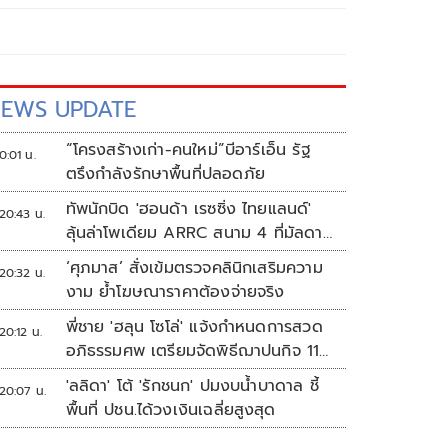
EWS UPDATE
“โครงสร้างเก่า-คนใหม่”บีอาร์เอ็น รัฐ
0:01 น.
ตรึงกำลังรักษาพื้นที่ปลอดภัย
ทัพนักบิด 'ฮอนด้า เรซซิ่ง ไทยแลนด์'
20:43 น.
ลุ้นล่าโพเดียม ARRC สนาม 4 ที่มัลดาลิ
กา
‘ศุภมาส’ สั่งเข้มตรวจคลินิกเสริมความ
20:32 น.
งาม ย้ำโฆษณาราคาต้องจ่ายจริง
พี่ชาย 'ฮลุน โซโล่' แจ้งกำหนดการสวด
20:12 น.
อภิธรรมศพ เตรียมจัดพิธีฌาปนกิจ 11
ส.ค.
'ลลิดา' โต้ 'รักชนก' ปมงบน้ำบาดาล ชี้
20:07 น.
พื้นที่ ปชน.ได้วงเงินเฉลี่ยสูงสุด