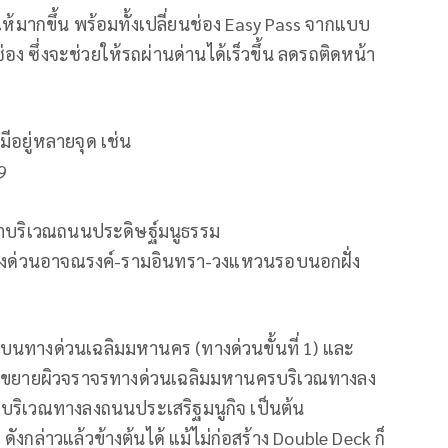
ให้มากขึ้น พร้อมทั้งเปลี่ยนช่อง Easy Pass จากแบบ
ช่อง ซึ่งจะช่วยให้รถผ่านด่านได้เร็วขึ้น ลดรถติดหน้า
ีอยู่หลายจุด เช่น
9
ข้าบริเวณถนนประดิษฐ์มนูธรรม
(ทางด่วนอาจณรงค์-รามอินทรา-วงแหวนรอบนอกฝั่ง
ดบนทางด่วนเฉลิมมหานคร (ทางด่วนขั้นที่ 1) และ
ช่น ขยายผิวจราจรทางด่วนเฉลิมมหานครบริเวณทางลง
บริเวณทางลงถนนประเสริฐมนูกิจ เป็นต้น
ังกล่าวแล้วข้างต้นได้ แม้ไม่ก่อสร้าง Double Deck ก็