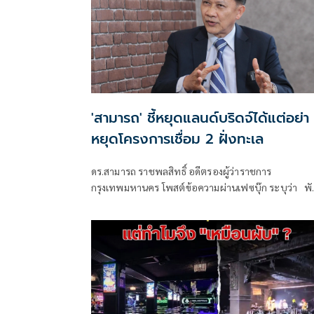
'สามารถ' ชี้หยุดแลนด์บริดจ์ได้แต่อย่า
หยุดโครงการเชื่อม 2 ฝั่งทะเล
ดร.สามารถ ราชพลสิทธิ์ อดีตรองผู้ว่าราชการ
กรุงเทพมหานคร โพสต์ข้อความผ่านเฟซบุ๊ก ระบุว่า พ
แลนด์บริดจ์... แต่ไม่พับแนวคิด