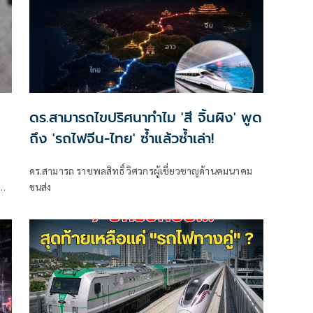
ดร.สามารถไขปริศนาทำไม 'สี จิ้นผิง' พูด
ถึง 'รถไฟจีน-ไทย' ซ้ำแล้วซ้ำเล่า!
ดร.สามารถ ราชพลสิทธิ์ วิศวกรผู้เชี่ยวชาญด้านคมนาคม
ับ
ขนส่ง