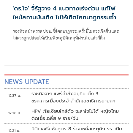
'ดร.โจ' จี้รัฐวาง 4 แนวทางเร่งด่วน แก้ไฟ
ไหม้สถานบันเทิง ไม่ให้เกิดโศกนาฏกรรมซ้ำ
อีก
รองหัวหน้าพรรคปชน. ชี้โศกนาฏกรรมครั้งนี้ไม่ควรเกิดขึ้น และ
ไม่ควรถูกปล่อยให้เป็นเพียงอุบัติเหตุที่ผ่านไปแล้วก็ลืม
NEWS UPDATE
ราชกิจจาฯ แพร่คำสั่งอนุทิน ตั้ง 3
12:37 น.
ขรก.การเมืองประจำสำนักเลขาธิการนายกฯ
HPV ภัยเงียบใกล้ตัว ชะล่าใจไม่ได้ หญิงไทย
12:28 น.
ติดเชื้อเฉลี่ย 9 ราย/วัน
นิติเวชเริ่มชันสูตร 8 ร่างเหยื่อเหตุยิง รร. เปิด
12:21 น.