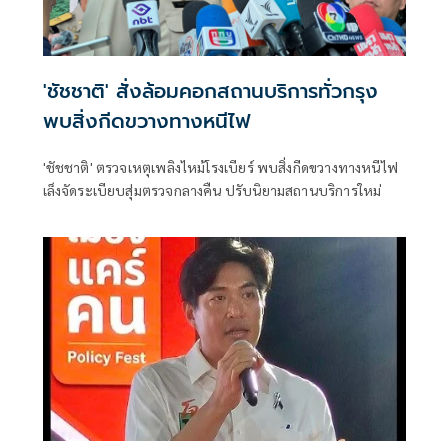
'ชัชชาติ' สั่งล้อมคอกสถานบริการทั่วกรุง
พบสิ่งกีดขวางทางหนีไฟ
'ชัชชาติ' ตรวจเหตุเพลิงไหม้โรงเบียร์ พบสิ่งกีดขวางทางหนีไฟ
เล็งจัดระเบียบสุ่มตรวจกลางคืน ปรับนิยามสถานบริการใหม่