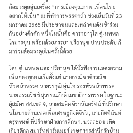
ล้อมวงคุยอุ่นเครื่อง “การเมืองคุณภาพ…ที่คนไทย
อยากให้เป็น” ณ ที่ทำการพรรคกล้า ช่วงเย็นวันที่ 23
มกราคม 2565 มีประชาชนและเหล่าคนดังเข้าร่วม
กันอย่างคึกคัก หนึ่งในนั้นคือ ดาราอาวุโส ตู่-นพพล
โกมารชุน พร้อมด้วยภรรยา ปรียานุช ปานประดับ ก็
มาร่วมล้อมวงคุยในครั้งนี้ด้วย
โดย ตู่-นพพล และ ปรียานุช ได้นั่งฟังการแสดงความ
เห็นของทุกคนเริ่มตั้งแต่ นายกรณ์ จาติกวณิช
หัวหน้าพรรค นายวรวุฒิ อุ่นใจ รองหัวหน้าพรรค
นายอรรถวิชช์ สุวรรณภักดี เลขาธิการพรรค ในฐานะ
ผู้สมัคร สส.เขต 9, นายสมคิด จิรานันตรัตน์ ที่ปรึกษา
นโยบายด้านเทคเพื่อเศรษฐกิจดิจิทัล, นายกิตตินันท์
ครุฑพงษ์ ที่ปรึกษาฝ่ายการศึกษา, นวลละออ เทิด
เกียรติกุล สมาร์ทฟาร์มเมอร์ เกษตรกรสำนึกรักบ้าน