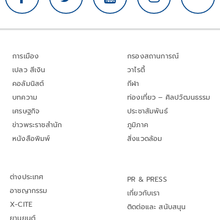
การเมือง
กรองสถานการณ์
เปลว สีเงิน
วาไรตี้
คอลัมนิสต์
กีฬา
บทความ
ท่องเที่ยว – ศิลปวัฒนธรรม
เศรษฐกิจ
ประชาสัมพันธ์
ข่าวพระราชสำนัก
ภูมิภาค
หนังสือพิมพ์
สิ่งแวดล้อม
ต่างประเทศ
PR & PRESS
อาชญากรรม
เกี่ยวกับเรา
X-CITE
ติดต่อและ สนับสนุน
ยานยนต์