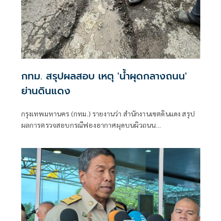
กทม. สรุปผลสอบ เหตุ 'น้ำผุดกลางถนน'
ย่านดินแดง
กรุงเทพมหานคร (กทม.) รายงานว่า สำนักงานเขตดินแดง สรุป
ผลการตรวจสอบกรณีฟองอากาศผุดบนผิวถนน
ประชาสงเคราะห์ เปิดการจราจรตามปกติแล้ว