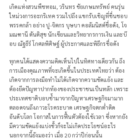
เกิดแห่งสวนพืชหอม, วรินทร ชัยเกษมทรัพย์ คนรุ่น
ใหม่วงการอะกริเทค รวมไปถึง แขกรับเชิญที่ชื่นชอบ
พรรคกล้า อย่าง ปู-จิตกร บุษบา คอลัมนิสต์ชื่อดัง, โจ
มณฑานี ตันติสุข นักเขียนและวิทยากรการเงิน และบ๊
อบ ณัฐธีร์ โกศลพิศิษฐ์ ผู้ประกาศและพิธีกรชื่อดัง
ทุกคนได้แสดงความคิดเห็นไปในทิศทางเดียวกัน ถึง
การเมืองคุณภาพที่จะเกิดขึ้นในประเทศไทยว่า ต้อง
เกิดจากการลงมือทำไม่ได้เกิดจากความขัดแย้ง และ
ต้องยึดปัญหาปากท้องของประชาชนเป็นหลัก เพราะ
ประเทศชาติบอบช้ำมาจากปัญหาเศรษฐกิจมามาก
ตลอดจนถึงภาวะโรคระบาด เศรษฐกิจตกต่ำติด
อันดับโลก โอกาสในการฟื้นตัวต้องใช้เวลา ซึ่งหากยัง
มีความขัดแย้งแบ่งขั้วก็จะไม่เกิดประโยชน์อะไร
นอกจากนี้ยังมองว่า เมื่อ 20 กว่าปีก่อนนั้น