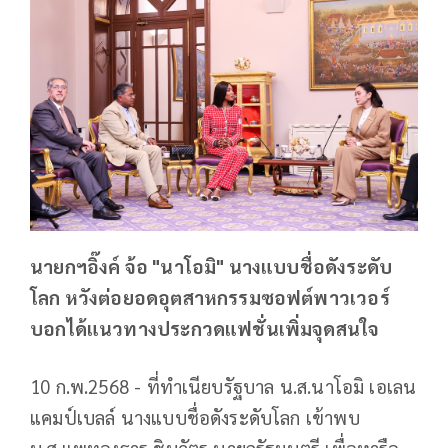
นายกฯอิ๊งค์ จ้อ "นาโอมิ" นางแบบชื่อดังระดับ
โลก หวังต่อยอดอุตสาหกรรมซอฟต์พาวเวอร์
บอกได้แนวทางประกวดแฟชั่นเพิ่มจุดสนใจ
10 ก.พ.2568 - ที่ทำเนียบรัฐบาล น.ส.นาโอมิ เอเลน
แคมป์เบลล์ นางแบบชื่อดังระดับโลก เข้าพบ
น.ส.แพทองธาร ชินวัตร นายกรัฐมนตรี เพื่อหารือ