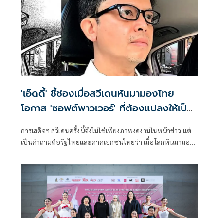
'เอ็ดดี้' ชี้ช่องเมื่อสวีเดนหันมามองไทย
โอกาส 'ซอฟต์พาวเวอร์' ที่ต้องแปลงให้เป็น
เศรษฐกิจจริง
การเสด็จฯ สวีเดนครั้งนี้จึงไม่ใช่เพียงภาพงดงามในหน้าข่าว แต่
เป็นคำถามต่อรัฐไทยและภาคเอกชนไทยว่า เมื่อโลกหันมามอง
เราแล้ว เราพร้อมหรือยังที่จะบอกโลกว่า ประเทศไทยมีอะไร
มากกว่าที่เขาเคยรู้จัก