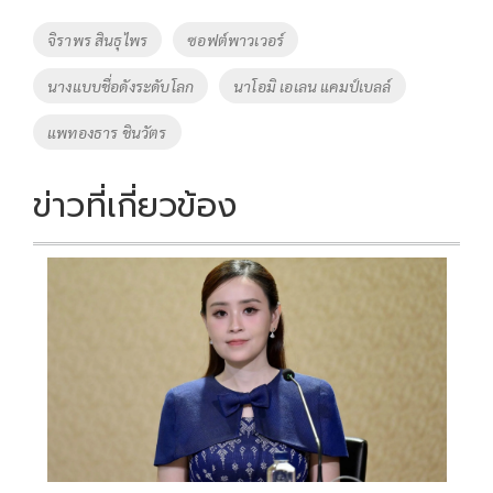
o
Li
Tags
จิราพร สินธุไพร
ซอฟต์พาวเวอร์
o
n
นางแบบชื่อดังระดับโลก
นาโอมิ เอเลน แคมป์เบลล์
k
k
แพทองธาร ชินวัตร
ข่าวที่เกี่ยวข้อง