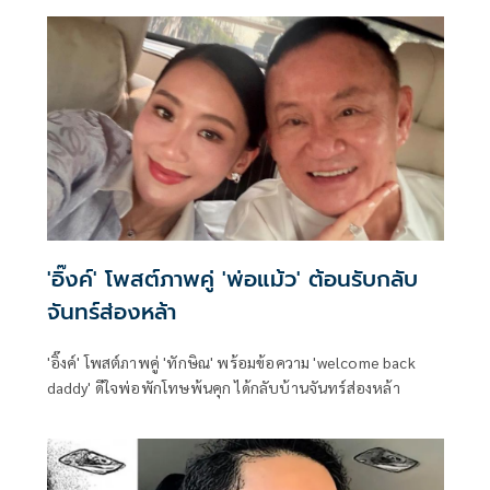
'อิ๊งค์' โพสต์ภาพคู่ 'พ่อแม้ว' ต้อนรับกลับ
จันทร์ส่องหล้า
'อิ๊งค์' โพสต์ภาพคู่ 'ทักษิณ' พร้อมข้อความ 'welcome back
daddy' ดีใจพ่อพักโทษพ้นคุก ได้กลับบ้านจันทร์ส่องหล้า