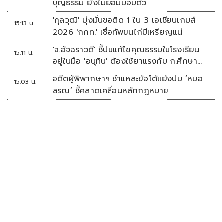
บุญธรรม ยังไม่ยอมมอบตัว
'กุลวุฒิ' มุ่งมั่นขอติด 1 ใน 3 เอเชียนเกมส์
15:13 น.
2026 'กกท.' เชื่อทัพขนไก่มีเหรียญแน่
'อ.อัจฉราวดี' ชี้ปมแก้ไขคุณธรรมในโรงเรียน
15:11 น.
อยู่ในมือ 'อนุทิน' ต้องใช้ยาแรงกับ ก.ศึกษา
เรื่องปืนแค่ปลายเหตุ
อดีตผู้พิพากษาฯ ชำแหละข้อโต้แย้งปม ‘หมอ
15:03 น.
สรณ’ ชี้คลาดเคลื่อนหลักกฎหมาย