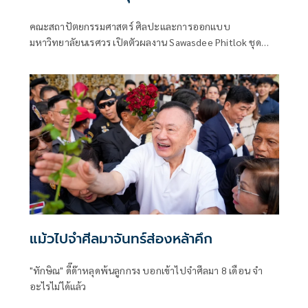
ท้องถิ่น
คณะสถาปัตยกรรมศาสตร์ ศิลปะและการออกแบบ
มหาวิทยาลัยนเรศวร เปิดตัวผลงาน Sawasdee Phitlok ชุด
คาแรคเตอร์การ์ตูน 9 อัตลักษณ์จังหวัดพิษณุโลก เพื่อขับเคลื่อน
ซอฟต์พาวเวอร์อัตลักษณ์จังหวัดพิษณุโลก
แม้วไปจำศีลมาจันทร์ส่องหล้าคึก
"ทักษิณ" ดี๊ด๊าหลุดพ้นลูกกรง บอกเข้าไปจำศีลมา 8 เดือน จำ
อะไรไม่ได้แล้ว