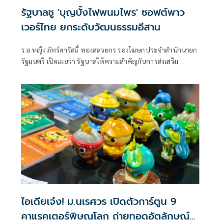
รัฐบาลชู 'บุญบั้งไฟพนมไพร' ซอฟต์พาว
เวอร์ไทย ยกระดับวัฒนธรรมอีสาน
ร.อ.หญิง ภัทร์ดารัสมิ์ ทองสลวยกร รองโฆษกประจำสำนักนายก
รัฐมนตรี เปิดเผยว่า รัฐบาลให้ความสำคัญกับการส่งเสริม
ประเพณีและวัฒนธรรมไทยในฐานะ “Soft Power”
ไอเดียเจ๋ง! ม.นเรศวร เปิดตัวการ์ตูน 9
คาแรคเตอร์พิษณุโลก ถ่ายทอดอัตลักษณ์