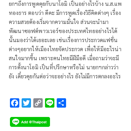
ยกฯถึงการพูดคุยกับนาโอมิ เป็นอย่างไรบ้าง น.ส.แพ
ทองธาร ตอบว่า ดีคะ มีการพูดเรื่องวิธีคิดต่างๆ เรื่อง
ความสวยต้องเริ่มจากความมั่นใจ ส่วนจะนำมา
พัฒนาซอฟต์พาวเวอร์ของประเทศไทยอย่างไรได้
นั้นมองว่าได้เยอะเลย เช่นเรื่องการประกวดแฟชั่น
ต่างๆอยากให้เมืองไทยจัดประกวด เพื่อให้มีอะไรน่า
สนใจมากขึ้น เพราะคนไทยมีฝีมือดี เมื่อถามว่าจะมี
การตั้งนาโอมิ เป็นที่ปรึกษาหรือไม่ นายกฯกล่าวว่า
ยัง เดี๋ยวคุยกันต่อว่าจะอย่างไร ยังไม่มีการตกลงอะไร
F
T
C
Li
S
ac
wi
o
n
h
e
tt
p
e
ar
b
er
y
e