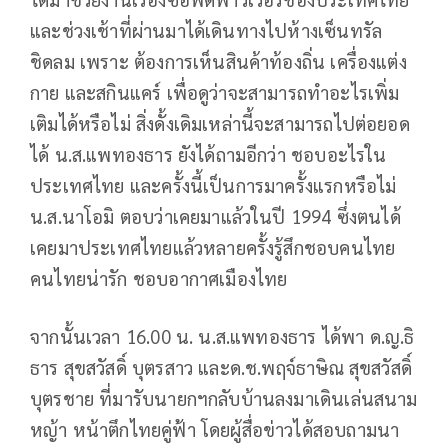
และช่วงเช้าที่ผ่านมาได้เดินทางไปห้างเซ็นทรัล
ชิดลม เพราะ ต้องการเห็นสินค้าท้องถิ่น เครื่องแต่ง
กาย และสกินแคร์ เพื่อดูว่าจะสามารถทำอะไรเพิ่ม
เติมได้หรือไม่ สิ่งดั้งเดิมเหล่านี้จะสามารถไปต่อยอด
ได้ น.ส.แพทองธาร ยังได้ถามอีกว่า ชอบอะไรใน
ประเทศไทย และครั้งนี้เป็นการมาครั้งแรกหรือไม่
น.ส.นาโอมิ ตอบว่าเคยมาแล้วในปี 1994 ซึ่งตนได้
เคยมาประเทศไทยแล้วหลายครั้งรู้สึกชอบคนไทย
คนไทยน่ารัก ชอบอากาศเมืองไทย
จากนั้นเวลา 16.00 น. น.ส.แพทองธาร ได้พา ด.ญ.ธิ
ธาร สุขสวัสดิ์ บุตรสาว และด.ช.พฤจ์ธาษิณ สุขสวัสดิ์
บุตรชาย ที่มารับนายกฯกลับบ้านลงมาเดินเล่นสนาม
หญ้า หน้าตึกไทยคู่ฟ้า โดยผู้สื่อข่าวได้สอบถามนา