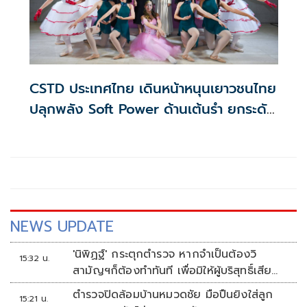
CSTD ประเทศไทย เดินหน้าหนุนเยาวชนไทย
ปลุกพลัง Soft Power ด้านเต้นรำ ยกระดับ
สู่ระดับนานาชาติ
NEWS UPDATE
'นิพิฏฐ์' กระตุกตำรวจ หากจำเป็นต้องวิ
15:32 น.
สามัญฯก็ต้องทำทันที เพื่อมิให้ผู้บริสุทธิ์เสีย
ชีวิตเพิ่ม
ตำรวจปิดล้อมบ้านหมวดชัย มือปืนยิงใส่ลูก
15:21 น.