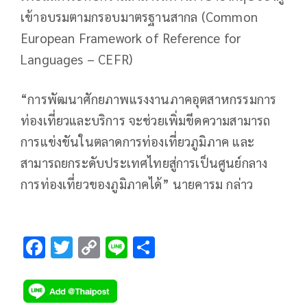
เข้าอบรมตามกรอบมาตรฐานสากล (Common
European Framework of Reference for
Languages – CEFR)
“การพัฒนาศักยภาพแรงงานภาคอุตสาหกรรมการ
ท่องเที่ยวและบริการ จะช่วยเพิ่มขีดความสามารถ
การแข่งขันในตลาดการท่องเที่ยวภูมิภาค และ
สามารถยกระดับประเทศไทยสู่การเป็นศูนย์กลาง
การท่องเที่ยวของภูมิภาคได้” นายคารม กล่าว
F
T
C
Li
S
ac
wi
o
n
h
e
tt
p
e
ar