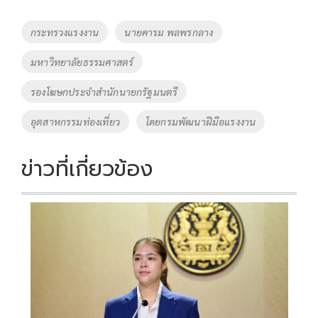
b
er
y
e
o
Li
Tags
กระทรวงแรงงาน
นายคารม พลพรกลาง
o
n
มหาวิทยาลัยธรรมศาสตร์
k
k
รองโฆษกประจำสำนักนายกรัฐมนตรี
อุตสาหกรรมท่องเที่ยว
โดยกรมพัฒนาฝีมือแรงงาน
ข่าวที่เกี่ยวข้อง