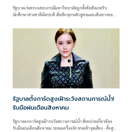
รัฐบาลเร่งตรวจสอบกรณีมหาวิทยาลัยถูกตั้งข้อสังเกตรับ
นักศึกษาต่างชาติผิดปกติ สั่งเช็กทุกหลักสูตรและเส้นทางขอ
วีซ่า ปิดช่องโหว่ที่อาจกระทบมาตรฐานอุดมศึกษาไทย ย้ำพบ
ผิดดำเนินการตามกฎหมายทันที
รัฐบาลตั้งการ์ดสูงเฝ้าระวังสถานการณ์น้ำ!
รับมือฝนเดือนสิงหาคม
รัฐบาลยกการ์ดสูงเฝ้าระวังสถานการณ์น้ำ สั่งหน่วยเกี่ยวข้อง
รับมือฝนเดือนสิงหาคม ระดมเครื่องจักรกลเข้าจุดเสี่ยง - ตั้งศูนย์