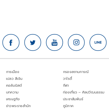
การเมือง
กรองสถานการณ์
เปลว สีเงิน
วาไรตี้
คอลัมนิสต์
กีฬา
บทความ
ท่องเที่ยว – ศิลปวัฒนธรรม
เศรษฐกิจ
ประชาสัมพันธ์
ข่าวพระราชสำนัก
ภูมิภาค