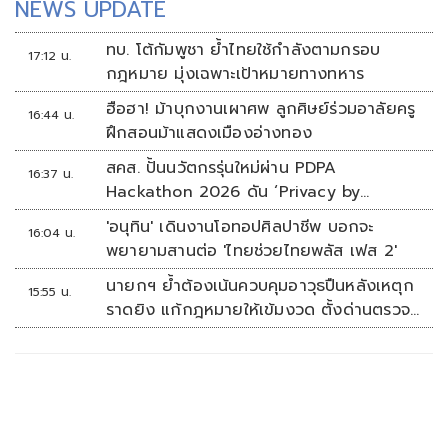
NEWS UPDATE
ทบ. โต้กัมพูชา ย้ำไทยใช้กำลังตามกรอบ
17:12 น.
กฎหมาย มุ่งเฉพาะเป้าหมายทางทหาร
ฮือฮา! ม้าบุกงานเผาศพ ลูกศิษย์ร่วมอาลัยครู
16:44 น.
ฝึกสอนม้าแสดงเมืองอ่างทอง
สคส. ปั้นนวัตกรรุ่นใหม่ผ่าน PDPA
16:37 น.
Hackathon 2026 ดัน ‘Privacy by
Design for all’ สู่โซลูชันคุ้มครองข้อมูลส่วน
'อนุทิน' เดินงานโอทอปศิลปาชีพ บอกจะ
16:04 น.
บุคคลที่ใช้ได้จริง
พยายามสานต่อ 'ไทยช่วยไทยพลัส เฟส 2'
นายกฯ ย้ำต้องเน้นควบคุมอาวุธปืนหลังเหตุก
15:55 น.
ราดยิง แก้กฎหมายให้เข้มงวด ตั้งด่านตรวจ
เพิ่ม