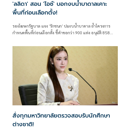
'ลลิดา' สอน 'ไอซ์' บอกงบน้ำบาดาลเคาะ
พื้นที่ก่อนเลือกตั้ง!
รองโฆษกรัฐบาล แจง 'รักชนก' ปมงบน้ำบาดาล ย้ำโครงการ
กำหนดพื้นที่ก่อนเลือกตั้ง ชี้คำขอกว่า 900 แห่ง อนุมัติ 858
แห่งตามหลักเกณฑ์ ไม่ใช่จัดสรรตามการเมือง
สั่งทุกมหาวิทยาลัยตรวจสอบรับนักศึกษา
ต่างชาติ!