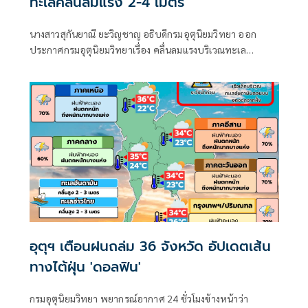
ทะเลคลื่นลมแรง 2-4 เมตร
นางสาวสุกันยาณี ยะวิญชาญ อธิบดีกรมอุตุนิยมวิทยา ออก
ประกาศกรมอุตุนิยมวิทยาเรื่อง คลื่นลมแรงบริเวณทะเล
อันดามันตอนบนและอ่าวไทยตอนบน และฝนตกหนักถึงหนัก
มากบริเวณประเทศไทย
อุตุฯ เตือนฝนถล่ม 36 จังหวัด อัปเดตเส้น
ทางไต้ฝุ่น 'ดอลฟิน'
กรมอุตุนิยมวิทยา พยากรณ์อากาศ 24 ชั่วโมงข้างหน้าว่า