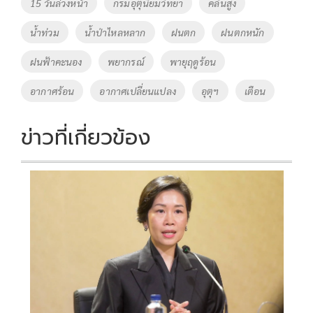
Tags
15 วันล่วงหน้า
กรมอุตุนิยมวิทยา
คลื่นสูง
o
n
น้ำท่วม
น้ำป่าไหลหลาก
ฝนตก
ฝนตกหนัก
k
k
ฝนฟ้าคะนอง
พยากรณ์
พายุฤดูร้อน
อากาศร้อน
อากาศเปลี่ยนแปลง
อุตุฯ
เตือน
ข่าวที่เกี่ยวข้อง