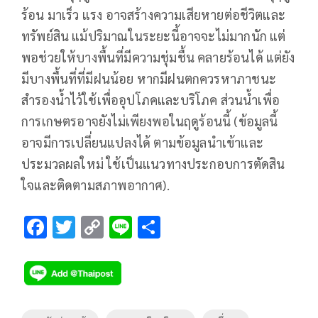
ร้อน มาเร็ว แรง อาจสร้างความเสียหายต่อชีวิตและ
ทรัพย์สิน แม้ปริมาณในระยะนี้อาจจะไม่มากนัก แต่
พอช่วยให้บางพื้นที่มีความชุ่มชื้น คลายร้อนได้ แต่ยัง
มีบางพื้นที่ที่มีฝนน้อย หากมีฝนตกควรหาภาชนะ
สำรองน้ำไว้ใช้เพื่ออุปโภคและบริโภค ส่วนน้ำเพื่อ
การเกษตรอาจยังไม่เพียงพอในฤดูร้อนนี้ (ข้อมูลนี้
อาจมีการเปลี่ยนแปลงได้ ตามข้อมูลนำเข้าและ
ประมวลผลใหม่ ใช้เป็นแนวทางประกอบการตัดสิน
ใจและติดตามสภาพอากาศ).
F
T
C
Li
S
ac
wi
o
n
h
e
tt
p
e
ar
b
er
y
e
o
Li