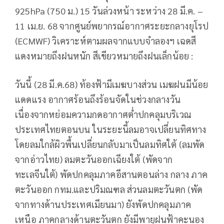
925hPa (750 ม.) 15 วันล่วงหน้า ระหว่าง 28 มี.ค. –
11 เม.ย. 68 จากศูนย์พยากรณ์อากาศระยะกลางยุโรป
(ECMWF) วิเคราะห์ตามผลจากแบบจำลองฯ เฉดสี
แดงหมายถึงฝนหนัก สีเขียวหมายถึงฝนเล็กน้อย :
วันนี้ (28 มี.ค.68) ท้องฟ้ามีเมฆบางส่วน เมฆฝนมีน้อย
แดดแรง อากาศร้อนถึงร้อนจัดในช่วงกลางวัน
เนื่องจากหย่อมความกดอากาศต่ำปกคลุมบริเวณ
ประเทศไทยตอนบน ในระยะนี้ลมอาจเปลี่ยนทิศทาง
โดยลมใกล้ผิวพื้นเปลี่ยนกลับมาเป็นลมทิศใต้ (ลมพัด
จากอ่าวไทย) ลมตะวันออกเฉียงใต้ (พัดจาก
ทะเลจีนใต้) พัดปกคลุมภาคอีสานตอนล่าง กลาง ภาค
ตะวันออก กทม.และปริมณฑล ส่วนลมตะวันตก (พัด
จากทางด้านประเทศเมียนมา) ยังพัดปกคลุมภาค
เหนือ ภาคกลางด้านตะวันตก ยังมีพายุฝนฟ้าคะนอง