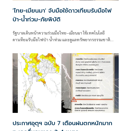
'ไทย-เมียนมา' จับมือใช้ดาวเทียมรับมือไฟ
ป่า-น้ำท่วม-ภัยพิบัติ
รัฐบาลเดินหน้าความร่วมมือไทย–เมียนมา ใช้เทคโนโลยี
ดาวเทียมรับมือไฟป่า น้ำท่วม และดูแลทรัพยากรธรรมชาติ
ชายแดน ยกระดับการจัดการภัยพิบัติและสิ่งแวดล้อมร่วมกัน
ประกาศอุตุฯ ฉบับ 7 เตือนฝนตกหนักมาก