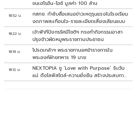
ขนเฮโรอีน-ไอซ์ มูลค่า 100 ล้าน
กสทช. กำชับสื่อเสนอข่าวเหตุรุนแรงในโรงเรียน
18:52 น.
งดภาพสะเทือนใจ-รายละเอียดเสี่ยงเลียนแบบ
เจ้าฟ้าทีปังกรรัศมีโชติฯ ทรงทำกิจกรรมอาสา
18:22 น.
ปรุงข้าวผัดหมูพระราชทานประชาชน
โปรดเกล้าฯ พระราชทานยศข้าราชการใน
18:19 น.
พระองค์ฝ่ายทหาร 19 นาย
NEXTOPIA ชู ‘Love with Purpose’ รับวัน
18:12 น.
แม่ ดึงไลฟ์สไตล์-ความยั่งยืน สร้างประสบกา
รณ์ช้อปปิงมีความหมาย