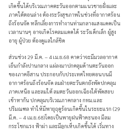
เกิดขึ้นได้บริเวณภาคตะวันออกตามแนวชายฝั่งและ
ภาคใต้ตอนล่าง ต้องระวังสุขภาพในช่วงที่อากาศร้อน
ถึงร้อนจัด หลีกเลี่ยงการทำงานท่ามกลางแสงแดดเป็น
เวลานานๆ อาจเกิดโรคลมแดดได้ ระวังเด็กเล็ก ผู้สูง
อายุ ผู้ป่วย ต้องดูแลใกล้ชิด
ส่วนช่วง 29 มี.ค. – 4 เม.ย.68 คาดว่าจะมีมวลอากาศ
เย็นกำลังปานกลาง แผ่ลงมาปกคลุมด้านตะวันออก
ของภาคอีสาน ประกอบกับประเทศไทยตอนบนมี
อากาศร้อนถึงร้อนจัด ลมฝ่ายตะวันตกยังพัดปกคลุม
ภาคเหนือ และลมใต้ ลมตะวันออกเฉียงใต้พัดสอบ
เข้าหากัน ปกคลุมบริเวณภาคกลาง กทม.และ
ปริมณฑล ทำให้มีพายุฤดูร้อนเกิดขึ้นในระยะแรก (29
มี.ค. – 4 เม.ย.68)โดยเป็นพายุฝนฟ้าคะนอง มีลม
กระโชกแรง ฟ้าผ่า และมีลูกเห็บเกิดขึ้นได้ เริ่มทาง