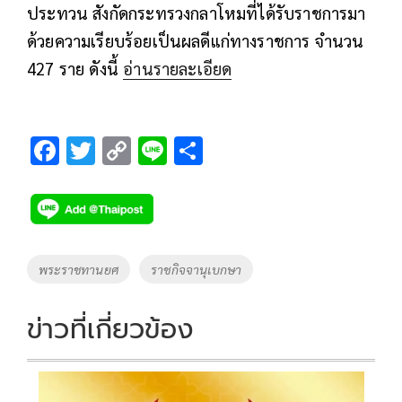
ประทวน สังกัดกระทรวงกลาโหมที่ได้รับราชการมา
ด้วยความเรียบร้อยเป็นผลดีแก่ทางราชการ จำนวน
427 ราย ดังนี้
อ่านรายละเอียด
F
T
C
Li
S
ac
wi
o
n
h
e
tt
p
e
ar
b
er
y
e
o
Li
Tags
พระราชทานยศ
ราชกิจจานุเบกษา
o
n
k
k
ข่าวที่เกี่ยวข้อง