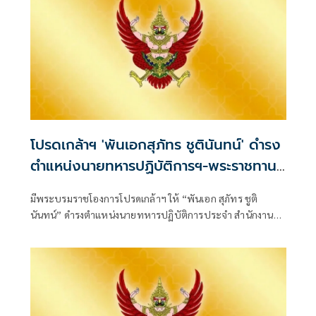
โปรดเกล้าฯ 'พันเอกสุภัทร ชูตินันทน์' ดำรง
ตำแหน่งนายทหารปฏิบัติการฯ-พระราชทาน
ยศ 'พลตรี'
มีพระบรมราชโองการโปรดเกล้าฯ ให้ “พันเอก สุภัทร ชูติ
นันทน์” ดำรงตำแหน่งนายทหารปฏิบัติการประจำ สำนักงาน
รองผู้บัญชาการกองบัญชากา