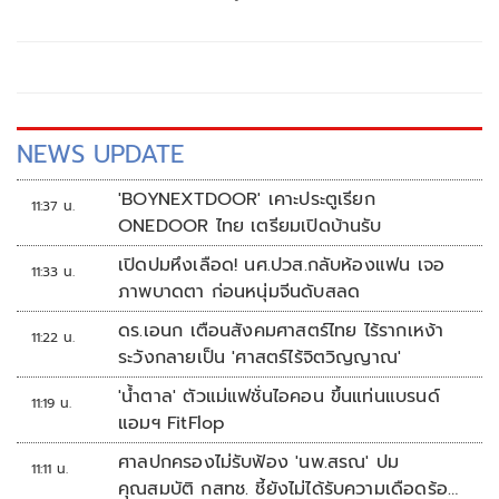
กร
NEWS UPDATE
'BOYNEXTDOOR' เคาะประตูเรียก
11:37 น.
ONEDOOR ไทย เตรียมเปิดบ้านรับ
เปิดปมหึงเลือด! นศ.ปวส.กลับห้องแฟน เจอ
11:33 น.
ภาพบาดตา ก่อนหนุ่มจีนดับสลด
ดร.เอนก เตือนสังคมศาสตร์ไทย ไร้รากเหง้า
11:22 น.
ระวังกลายเป็น 'ศาสตร์ไร้จิตวิญญาณ'
'น้ำตาล' ตัวแม่แฟชั่นไอคอน ขึ้นแท่นแบรนด์
11:19 น.
แอมฯ FitFlop
ศาลปกครองไม่รับฟ้อง 'นพ.สรณ' ปม
11:11 น.
คุณสมบัติ กสทช. ชี้ยังไม่ได้รับความเดือดร้อน