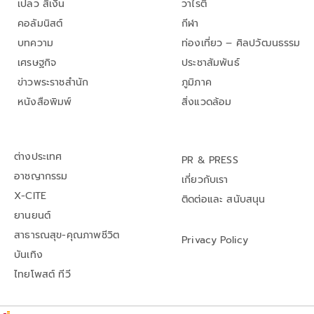
เปลว สีเงิน
วาไรตี้
คอลัมนิสต์
กีฬา
บทความ
ท่องเที่ยว – ศิลปวัฒนธรรม
เศรษฐกิจ
ประชาสัมพันธ์
ข่าวพระราชสำนัก
ภูมิภาค
หนังสือพิมพ์
สิ่งแวดล้อม
ต่างประเทศ
PR & PRESS
อาชญากรรม
เกี่ยวกับเรา
X-CITE
ติดต่อและ สนับสนุน
ยานยนต์
สาธารณสุข-คุณภาพชีวิต
Privacy Policy
บันเทิง
ไทยโพสต์ ทีวี