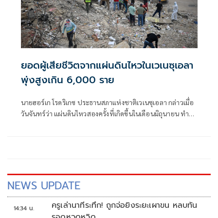
ยอดผู้เสียชีวิตจากแผ่นดินไหวในเวเนซุเอลา
พุ่งสูงเกิน 6,000 ราย
นายฮอร์เก โรดริเกซ ประธานสภาแห่งชาติเวเนซุเอลา กล่าวเมื่อ
วันจันทร์ว่า แผ่นดินไหวสองครั้งที่เกิดขึ้นในเดือนมิถุนายน ทำให้
มีผู้เสียชีวิต 6,125 คน
NEWS UPDATE
ครูเล่านาทีระทึก! ถูกจ่อยิงระยะเผาขน หลบทัน
14:34 น.
รอดหวุดหวิด