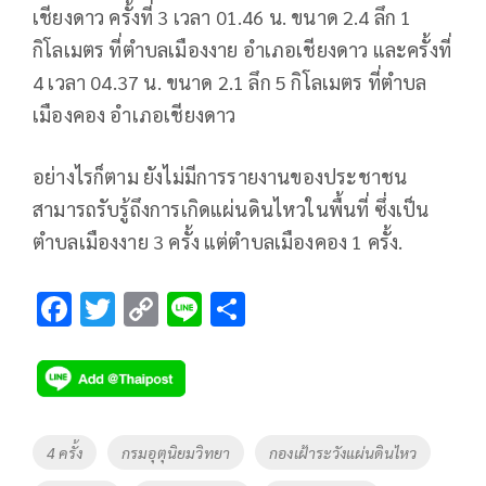
เชียงดาว ครั้งที่ 3 เวลา 01.46 น. ขนาด 2.4 ลึก 1
กิโลเมตร ที่ตำบลเมืองงาย อำเภอเชียงดาว และครั้งที่
4 เวลา 04.37 น. ขนาด 2.1 ลึก 5 กิโลเมตร ที่ตำบล
เมืองคอง อำเภอเชียงดาว
อย่างไรก็ตาม ยังไม่มีการรายงานของประชาชน
สามารถรับรู้ถึงการเกิดแผ่นดินไหวในพื้นที่ ซึ่งเป็น
ตำบลเมืองงาย 3 ครั้ง แต่ตำบลเมืองคอง 1 ครั้ง.
F
T
C
Li
S
ac
wi
o
n
h
e
tt
p
e
ar
b
er
y
e
o
Li
Tags
4 ครั้ง
กรมอุตุนิยมวิทยา
กองเฝ้าระวังแผ่นดินไหว
o
n