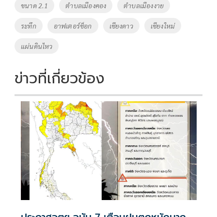
ขนาด 2.1
ตำบลเมืองคอง
ตำบลเมืองงาย
k
k
ระทึก
อาฟเตอร์ช็อก
เชียงดาว
เชียงใหม่
แผ่นดินไหว
ข่าวที่เกี่ยวข้อง
ประกาศอุตุฯ ฉบับ 7 เตือนฝนตกหนักมาก