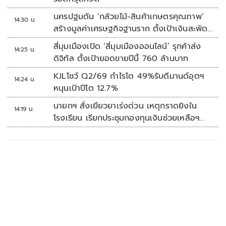
นครปฐมดัน ‘กล้วยไม้-สินค้าเกษตรคุณภาพ’
14:30 น.
สร้างมูลค่าเศรษฐกิจฐานราก ตั้งเป้าเงินสะพัด
10 ล้านบาท
สี่มุมเมืองเปิด ‘สี่มุมเมืองออนไลน์’ รุกค้าส่ง
14:25 น.
ดิจิทัล ตั้งเป้ายอดขายปีนี้ 760 ล้านบาท
KJLโชว์ Q2/69 กำไรโต 49%รับดีมานด์อุตฯ
14:24 น.
หนุนเป้าปีโต 12.7%
นายกฯ สั่งเยียวยาเร่งด่วน เหตุกราดยิงใน
14:19 น.
โรงเรียน เรียกประชุมกองทุนเงินช่วยเหลือฯ
ทันที