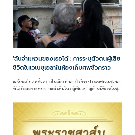
'ฉันจำแหวนของเธอได้': การระบุตัวตนผู้เสีย
ชีวิตในเวเนซุเอลาในห้องเก็บศพชั่วคราว
ณ ห้องเก็บศพชั่วคราวในเมืองท่าลา กัวอิรา ประเทศเวเนซุเอลา
ที่ได้รับผลกระทบจากแผ่นดินไหว ผู้เชี่ยวชาญด้านนิติเวชในชุด
คลุมและหมวกสีน้ำเงินกำลังตรวจสอบศพหลายสิบศพที่วางอยู่
ในถุงตากแดด