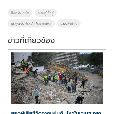
b
er
y
e
o
Li
Tags
ตึกสตง.ถล่ม
นายอู๋ จื้ออู่
o
n
อุปทูตจีนประจำประเทศไทย
แผ่นดินไหว
k
k
ข่าวที่เกี่ยวข้อง
ยอดผู้เสียชีวิตจากแผ่นดินไหวในเวเนซุเอลา