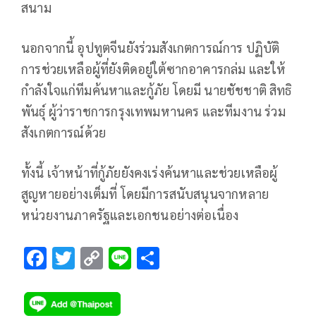
สนาม
นอกจากนี้ อุปทูตจีนยังร่วมสังเกตการณ์การ ปฏิบัติ
การช่วยเหลือผู้ที่ยังติดอยู่ใต้ซากอาคารกล่ม และให้
กำลังใจแก่ทีมค้นหาและกู้ภัย โดยมี นายชัชชาติ สิทธิ
พันธุ์ ผู้ว่าราชการกรุงเทพมหานคร และทีมงาน ร่วม
สังเกตการณ์ด้วย
ทั้งนี้ เจ้าหน้าที่กู้ภัยยังคงเร่งค้นหาและช่วยเหลือผู้
สูญหายอย่างเต็มที่ โดยมีการสนับสนุนจากหลาย
หน่วยงานภาครัฐและเอกชนอย่างต่อเนื่อง
F
T
C
Li
S
ac
wi
o
n
h
e
tt
p
e
ar