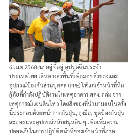
6 เม.ย.2568-นายอู๋ จื้ออู่ อุปทูตจีนประจำ
ประเทศไทย เดินทางลงพื้นที่เพื่อมอบสิ่งของและ
อุปกรณ์ป้องกันส่วนบุคคล (PPE) ให้แก่เจ้าหน้าที่ทีม
กู้ภัยที่กำลังปฏิบัติงานในเหตุอาคาร สตง. ถล่ม จาก
เหตุการณ์แผ่นดินไหว โดยสิ่งของที่นำมามอบในครั้ง
นี้ประกอบด้วยหน้ากากกันฝุ่น, ถุงมือ, ชุดป้องกันฝุ่น
ละออง และอุปกรณ์สนับสนุนอื่น ๆ เพื่อเพิ่มความ
ปลอดภัยในการปฏิบัติหน้าที่ของเจ้าหน้าที่ภาค