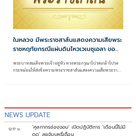
ในหลวง มีพระราชสาส์นแสดงความเสียพระ
ราชหฤทัยกรณีแผ่นดินไหวเวเนซุเอลา ขอ
ให้การสูญเสียชีวิตยุติโดยเร็ว
พระบาทสมเด็จพระเจ้าอยู่หัว ทรงพระกรุณาโปรดเกล้าโปรด
กระหม่อมให้ส่งข้อความพระราชสาส์นแสดงความเสียพระราช
หฤทัยไปยังประธานาธิบดีรักษาการแห่งสาธารณรัฐโบลีวาร์
เวเนซุเอลา กรณีเกิดเหตุแผ่นดินไหว
NEWS UPDATE
‘ศุลกากรช่องจอม’ เปิดปฏิบัติการ ‘เดือนนี้ไม่มี
12:17 น.
ดูด’ ลุยจับบุหรี่เถื่อน