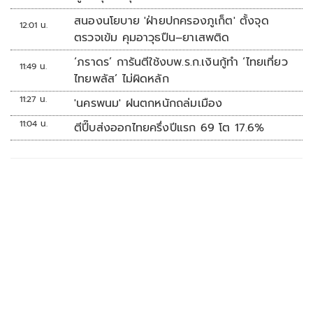
สนองนโยบาย 'ฝ่ายปกครองภูเก็ต' ตั้งจุด
12:01 น.
ตรวจเข้ม คุมอาวุธปืน–ยาเสพติด
‘ภราดร’ การันตีใช้งบพ.ร.ก.เงินกู้ทำ ‘ไทยเที่ยว
11:49 น.
ไทยพลัส’ ไม่ผิดหลัก
11:27 น.
'นครพนม' ฝนตกหนักถล่มเมือง
11:04 น.
ตีปี๊บส่งออกไทยครึ่งปีแรก 69 โต 17.6%