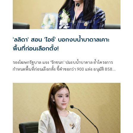
'ลลิดา' สอน 'ไอซ์' บอกงบน้ำบาดาลเคาะ
พื้นที่ก่อนเลือกตั้ง!
รองโฆษกรัฐบาล แจง 'รักชนก' ปมงบน้ำบาดาล ย้ำโครงการ
กำหนดพื้นที่ก่อนเลือกตั้ง ชี้คำขอกว่า 900 แห่ง อนุมัติ 858
แห่งตามหลักเกณฑ์ ไม่ใช่จัดสรรตามการเมือง