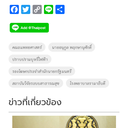
F
T
C
Li
S
ac
wi
o
n
h
e
tt
p
e
ar
b
er
y
e
o
Li
Tags
คณะแพทยศาสตร์
นายอนุกูล พฤกษานุศักดิ์
o
n
ปราบปรามบุหรี่ไฟฟ้า
k
k
รองโฆษกประจำสำนักนายกรัฐมนตรี
สถาบันวิจัยระบบสาธารณสุข
โรงพยาบาลรามาธิบดี
ข่าวที่เกี่ยวข้อง