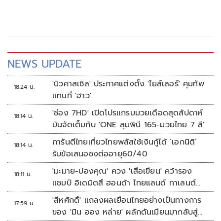
ทรัพย์สินของประชาชน” ให้ถือเป็นลักษณะของ “การทิ้งงาน”
ลงโทษเด็ดขาด
NEWS UPDATE
'นิวคาสเซิล' ประกาศแต่งตั้ง 'ไยส์เลอร์' คุมทัพ
18:24 น.
แทนที่ 'ฮาว'
'ช่อง 7HD' เปิดโปรแกรมมวยเดือดสุดสัปดาห์
18:14 น.
มันจัดเต็มกับ 'ONE ลุมพินี 165-มวยไทย 7 สี'
การันตีไทยเที่ยวไทยพลัสใช้เงินกู้ได้ ‘เอกนิติ’
18:14 น.
รับข้อเสนอชงต่ออายุ60/40
'มะมาย-ปองคุณ' ควง 'เสือเขียน' คว้ารอง
18:11 น.
แชมป์ อิเดมิตสึ ฮอนด้า ไทยแลนด์ ทาเลนต์
คัพ สนาม 3
'สีหศักดิ์' แถลงผลเยือนไทยอย่างเป็นทางการ
17:59 น.
ของ 'มิน ออง หล่าย' ผลักดันเมียนมากลับสู่