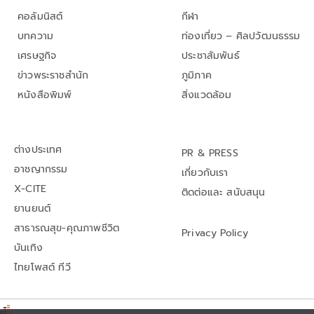
คอลัมนิสต์
กีฬา
บทความ
ท่องเที่ยว – ศิลปวัฒนธรรม
เศรษฐกิจ
ประชาสัมพันธ์
ข่าวพระราชสำนัก
ภูมิภาค
หนังสือพิมพ์
สิ่งแวดล้อม
ต่างประเทศ
PR & PRESS
อาชญากรรม
เกี่ยวกับเรา
X-CITE
ติดต่อและ สนับสนุน
ยานยนต์
สาธารณสุข-คุณภาพชีวิต
Privacy Policy
บันเทิง
ไทยโพสต์ ทีวี