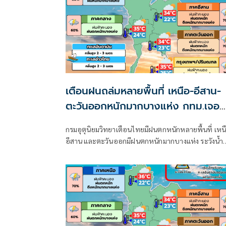
เตือนฝนถล่มหลายพื้นที่ เหนือ-อีสาน-
ตะวันออกหนักมากบางแห่ง กทม.เจอ
70%
กรมอุตุนิยมวิทยาเตือนไทยมีฝนตกหนักหลายพื้นที่ เหน
อีสาน และตะวันออกมีฝนตกหนักมากบางแห่ง ระวังน้ำ
ท่วมฉับพลัน-น้ำป่าไหลหลาก ขณะที่อันดามันตอนบน
อ่าวไทยตอนบนคลื่นสูง 2-3 เมตร เรือเล็กควรงดออกจา
ฝั่ง ส่วนไต้ฝุ่น “ดอลฟิน” ไม่เข้าไทย