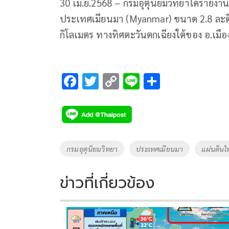
30 เม.ย.2568 – กรมอุตุนิยมวิทยาได้รายงานส
ประเทศเมียนมา (Myanmar) ขนาด 2.8 ละติจ
กิโลเมตร ทางทิศตะวันตกเฉียงใต้ของ อ.เมื
F
T
C
Li
S
ac
wi
o
n
h
e
tt
p
e
ar
b
er
y
e
o
Li
Tags
กรมอุตุนิยมวิทยา
ประเทศเมียนมา
แผ่นดินไ
o
n
k
k
ข่าวที่เกี่ยวข้อง