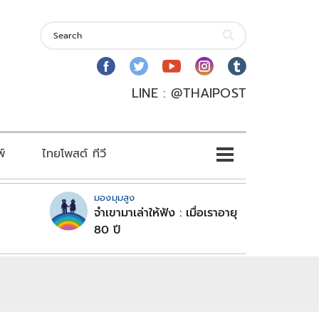
LINE : @THAIPOST
พ์
ไทยโพสต์ ทีวี
มองมุมสูง
จำเขามาเล่าให้ฟัง : เมื่อเราอายุ
80 ปี