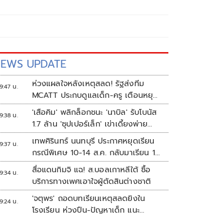
EWS UPDATE
ห่วงแผลใจหลังเหตุสลด! รัฐส่งทีม
9:47 น.
MCATT ประกบดูแลเด็ก-ครู เตือนหยุด
แชร์ภาพรุนแรง
'เสือคิม' พลิกล็อกชนะ 'นาบิล' รับโบนัส
9:38 น.
1.7 ล้าน 'ซุปเปอร์เล็ก' เข่าเดี้ยงพ่าย
TKO
เทพศิรินทร์ นนทบุรี ประกาศหยุดเรียน
9:37 น.
กรณีพิเศษ 10-14 ส.ค. กลับมาเรียน 17
ส.ค.
สื่อแดนกิมจิ แฉ! ส.บอลเกาหลีใต้ ซื้อ
9:34 น.
บริการทางเพศเอาใจผู้ตัดสินต่างชาติ
'จตุพร' ถอดบทเรียนเหตุสลดยิงใน
9:24 น.
โรงเรียน ห่วงปืน-ปัญหาเด็ก แนะ