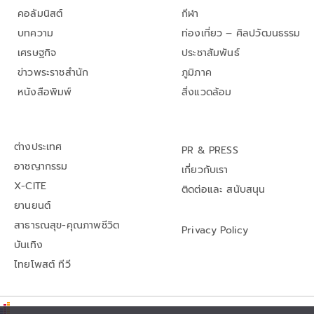
คอลัมนิสต์
กีฬา
บทความ
ท่องเที่ยว – ศิลปวัฒนธรรม
เศรษฐกิจ
ประชาสัมพันธ์
ข่าวพระราชสำนัก
ภูมิภาค
หนังสือพิมพ์
สิ่งแวดล้อม
ต่างประเทศ
PR & PRESS
อาชญากรรม
เกี่ยวกับเรา
X-CITE
ติดต่อและ สนับสนุน
ยานยนต์
สาธารณสุข-คุณภาพชีวิต
Privacy Policy
บันเทิง
ไทยโพสต์ ทีวี