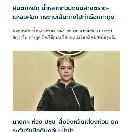
ฝนตกหนัก น้ำหลากท่วมถนนสายตราด-
แหลมศอก กระทบเส้นทางไปท่าเรือเกาะกูด
ฝนตกหนัก น้ำหลากท่วมถนนสายตราด-แหลมศอก กระทบ
สัญจรไปเกาะกูด ต้องใช้ถนนเลี่ยง,จนท.เร่งเคลียร์เศษไม้อุดตัน
ท่อ ชาวบ้านห้วงน้ำขาววอน เร่งแก้ไข หลังน้ำท่วมซ้ำซาก
นายกฯ ห่วง ปชช. สั่งจังหวัดเสี่ยงท่วม ยก
ระดับรับมือดินถล่ม-น้ำป่า