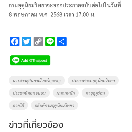
กรมอุตุนิยมวิทยาจะออกประกาศฉบับต่อไปในวันที่
8 พฤษภาคม พ.ศ. 2568 เวลา 17.00 น.
F
T
C
Li
S
ac
wi
o
n
h
e
tt
p
e
ar
b
er
y
e
o
Li
Tags
นางสาวสุกันยาณี ยะวิญชาญ
ประกาศกรมอุตุนิยมวิทยา
o
n
ประเทศไทยตอนบน
ฝนตกหนัก
พายุฤดูร้อน
k
k
ภาคใต้
อธิบดีกรมอุตุนิยมวิทยา
ข่าวที่เกี่ยวข้อง