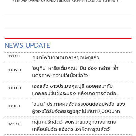
ประเทศไทยตอนบนยังคงมีฝนตกหนักบางแห่ง เนื่องจากร่อง
มรสุมพาดผ่านตอนบนของภาคเหนือ และประเทศลาวตอนบน
NEWS UPDATE
13:19 น.
ภูเขาไฟในกัวเตมาลาหยุดปะทุแล้ว
'อนุทิน' หารือเต็มคณะ 'มิน อ่อง หล่าย' ย้ำ
13:05 น.
มิตรภาพ-ความไว้เนื้อเชื่อใจ
เจอแล้ว ชาวประมงคุระบุรี ลอยคอมากับ
13:03 น.
แกลลอนขึ้นฝั่งระนอง หลังขาดการติดต่อ
หลายวัน
‘สบน.’ ประกาศผลจัดสรรบอนด์ออมพลัส แจง
13:01 น.
ผู้จองได้รับจัดสรรสูงสุดไม่เกิน117,000บาท
กลุ่มคนรักสัตว์ พบหมาแมวถูกวางยาตาย
12:39 น.
เกลื่อนในวัด แจ้งตร.เอาผิดทารุณสัตว์