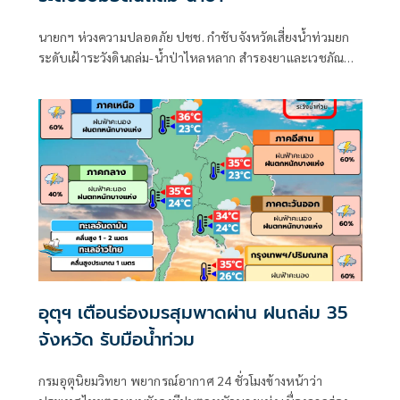
นายกฯ ห่วงความปลอดภัย ปชช. กำชับจังหวัดเสี่ยงน้ำท่วมยก
ระดับเฝ้าระวังดินถล่ม-น้ำป่าไหลหลาก สำรองยาและเวชภัณฑ์
ไม่น้อยกว่า 72 ชม. ดูแลผู้ป่วยกลุ่มเปราะบางใกล้ชิด
อุตุฯ เตือนร่องมรสุมพาดผ่าน ฝนถล่ม 35
จังหวัด รับมือน้ำท่วม
กรมอุตุนิยมวิทยา พยากรณ์อากาศ 24 ชั่วโมงข้างหน้าว่า