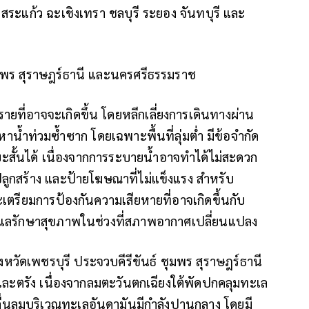
ระแก้ว ฉะเชิงเทรา ชลบุรี ระยอง จันทบุรี และ
ชุมพร สุราษฎร์ธานี และนครศรีธรรมราช
ยที่อาจจะเกิดขึ้น โดยหลีกเลี่ยงการเดินทางผ่าน
าน้ำท่วมซ้ำซาก โดยเฉพาะพื้นที่ลุ่มต่ำ มีข้อจำกัด
ยะสั้นได้ เนื่องจากการระบายน้ำอาจทำได้ไม่สะดวก
ิ่งปลูกสร้าง และป้ายโฆษณาที่ไม่แข็งแรง สำหรับ
ตรียมการป้องกันความเสียหายที่อาจเกิดขึ้นกับ
ดูแลรักษาสุขภาพในช่วงที่สภาพอากาศเปลี่ยนแปลง
วัดเพชรบุรี ประจวบคีรีขันธ์ ชุมพร สุราษฎร์ธานี
และตรัง เนื่องจากลมตะวันตกเฉียงใต้พัดปกคลุมทะเล
ื่นลมบริเวณทะเลอันดามันมีกำลังปานกลาง โดยมี