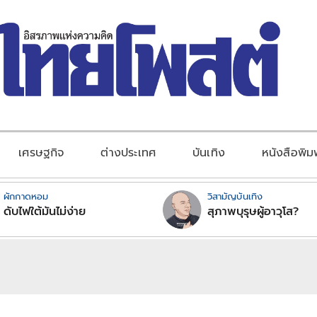
เศรษฐกิจ
ต่างประเทศ
บันเทิง
หนังสือพิม
ผักกาดหอม
วิสามัญบันเทิง
ดับไฟใต้มันไม่ง่าย
สุภาพบุรุษผู้อาวุโส?