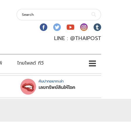
LINE : @THAIPOST
พ์
ไทยโพสต์ ทีวี
คันปากอยากเล่า
เลขทรัพย์สินให้โชค