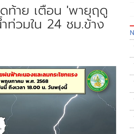
ดท้าย เตือน 'พายุฤดู
มน้ำท่วมใน 24 ชม.ข้าง
N