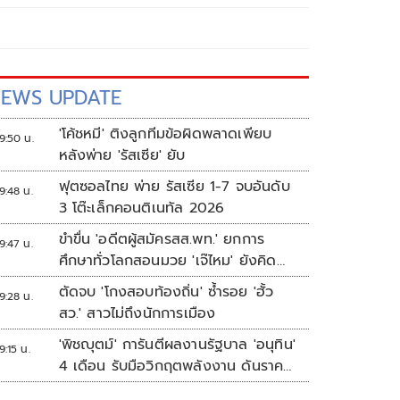
EWS UPDATE
'โค้ชหมี' ติงลูกทีมข้อผิดพลาดเพียบ
9:50 น.
หลังพ่าย 'รัสเซีย' ยับ
ฟุตซอลไทย พ่าย รัสเซีย 1-7 จบอันดับ
9:48 น.
3 โต๊ะเล็กคอนติเนทัล 2026
ขำขื่น 'อดีตผู้สมัครสส.พท.' ยกการ
9:47 น.
ศึกษาทั่วโลกสอนมวย 'เจ๊ไหม' ยังคิด
แบบระบบราชการเดิม
ตัดจบ 'โกงสอบท้องถิ่น' ซ้ำรอย 'ฮั้ว
9:28 น.
สว.' สาวไม่ถึงนักการเมือง
'พิชญุตม์' การันตีผลงานรัฐบาล 'อนุทิน'
9:15 น.
4 เดือน รับมือวิกฤตพลังงาน ดันราคา
ข้าว-ยาง-ปาล์ม พุ่งต่อเนื่อง พร้อมอัด