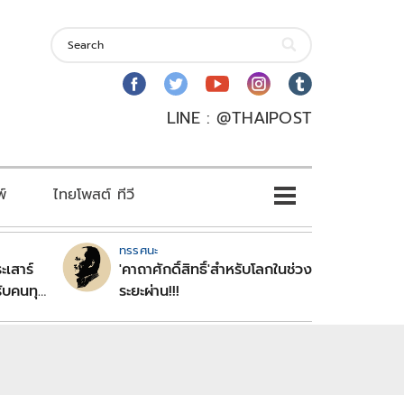
LINE : @THAIPOST
พ์
ไทยโพสต์ ทีวี
ทรรศนะ
ะเสาร์
'คาถาศักดิ์สิทธิ์'สำหรับโลกในช่วง
ับคนทุก
ระยะผ่าน!!!