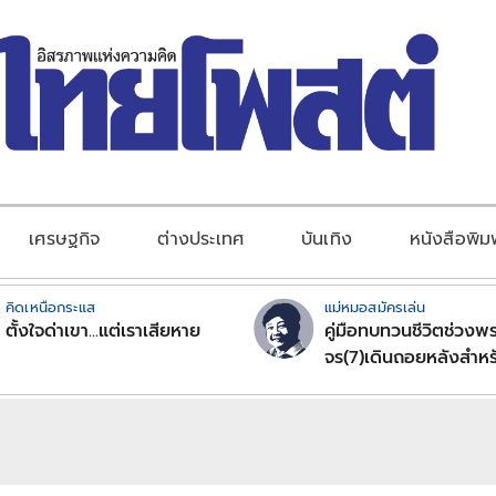
เศรษฐกิจ
ต่างประเทศ
บันเทิง
หนังสือพิม
คิดเหนือกระแส
แม่หมอสมัครเล่น
ตั้งใจด่าเขา...แต่เราเสียหาย
คู่มือทบทวนชีวิตช่วงพร
จร(7)เดินถอยหลังสำหร
ลัคนาราศีตอนที่2