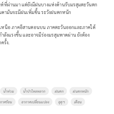
ดาห์ที่ผ่านมา แต่ยังมีฝนบางแห่งด้านรับมรสุมตะวันตก
อันดามันจะมีฝนเพิ่มขึ้น ระวังฝนตกหนัก
ณภาคเหนือ ภาคอีสานตอนบน ภาคตะวันออกและภาคใต้
ีกำลังแรงขึ้น และอาจมีร่องมรสุมพาดผ่าน ยังต้อง
รั้ง.
น้ำท่วม
น้ำป่าไหลหลาก
ฝนตก
ฝนตกหนัก
กาศร้อน
อากาศเปลี่ยนแปลง
อุตุฯ
เตือน