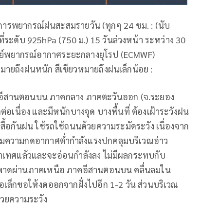
ลการพยากรณ์ฝนสะสมรายวัน (ทุกๆ 24 ชม. : (นับ
ลมที่ระดับ 925hPa (750 ม.) 15 วันล่วงหน้า ระหว่าง 30
ศูนย์พยากรณ์อากาศระยะกลางยุโรป (ECMWF)
ยถึงฝนหนัก สีเขียวหมายถึงฝนเล็กน้อย :
ภาคอีสานตอนบน ภาคกลาง ภาคตะวันออก (จ.ระยอง
อเนื่อง และมีหนักบางจุด บางพื้นที่ ต้องเฝ้าระวังฝน
สื้อกันฝน ใช้รถใช้ถนนด้วยความระมัดระวัง เนื่องจาก
่อมความกดอากาศต่ำกำลังแรงปกคลุมบริเวณอ่าว
ลาเทศแล้วและจะอ่อนกำลังลง ไม่มีผลกระทบกับ
ไปพาดผ่านภาคเหนือ ภาคอีสานตอนบน คลื่นลมใน
อเล็กขอให้งดออกจากฝั่งไปอีก 1-2 วัน ส่วนบริเวณ
้วยความระวัง