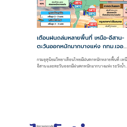
เตือนฝนถล่มหลายพื้นที่ เหนือ-อีสาน-
ตะวันออกหนักมากบางแห่ง กทม.เจอ
70%
กรมอุตุนิยมวิทยาเตือนไทยมีฝนตกหนักหลายพื้นที่ เหน
อีสาน และตะวันออกมีฝนตกหนักมากบางแห่ง ระวังน้ำ
ท่วมฉับพลัน-น้ำป่าไหลหลาก ขณะที่อันดามันตอนบน
อ่าวไทยตอนบนคลื่นสูง 2-3 เมตร เรือเล็กควรงดออกจา
ฝั่ง ส่วนไต้ฝุ่น “ดอลฟิน” ไม่เข้าไทย