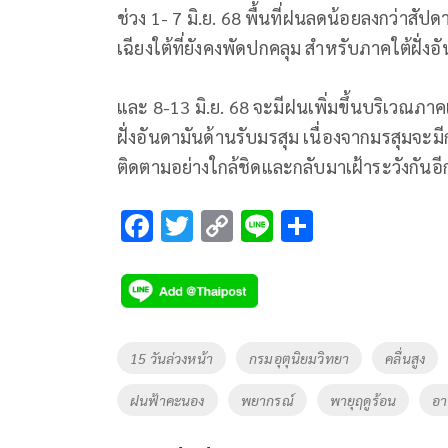
ช่วง 1- 7 มิ.ย. 68 พื้นที่ฝนลดน้อยลงกว่าสัป
เฉียงใต้ที่ยังคงพัดปกคลุม สำหรับภาคใต้ฝั่ง
และ 8-13 มิ.ย. 68 จะมีฝนเพิ่มขึ้นบริเว
ฝั่งอันดามันด้านรับมรสุม เนื่องจากมรสุมจะม
ติดตามอย่างใกล้ชิดและกลับมาเฝ้าระวังกันอีกค
F
T
C
Li
S
ac
wi
o
n
h
e
tt
p
e
ar
b
er
y
e
o
Li
Tags
15 วันล่วงหน้า
กรมอุตุนิยมวิทยา
คลื่นสูง
o
n
ฝนฟ้าคะนอง
พยากรณ์
พายุฤดูร้อน
อา
k
k