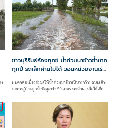
ชาวบุรีรัมย์ร้องทุกข์ น้ำท่วมนาข้าวซ้ำซาก
ทุกปี รถเล็กผ่านไม่ได้ วอนหน่วยงานเร่ง
แก้ไข
าง
ฝนตกต่อเนื่องส่งผลให้น้ำท่วมนาข้าวเป็นวงกว้าง ถนนเข้า-
ะ
ออกหมู่บ้านถูกน้ำขังสูงกว่า 50 เมตร รถเล็กผ่านไม่ได้เด็ก
คนชรา ผู้พิการเดือดร้อน ชาวบ้านเผยเป็นปัญหาซ้ำซาก
มาหลายปีวอนหน่วยงานที่เกี่ยวข้องแก้ไข ขณะ อบต.เคย
เสนอของบมาวางบล็อกคอนเวิร์สแก้ปัญหาระยะยาว แต่
ถูกโยกไปที่อื่น เตรียมหางบทำถนนให้สูงขึ้นบรรเทาความ
เดือดร้อน