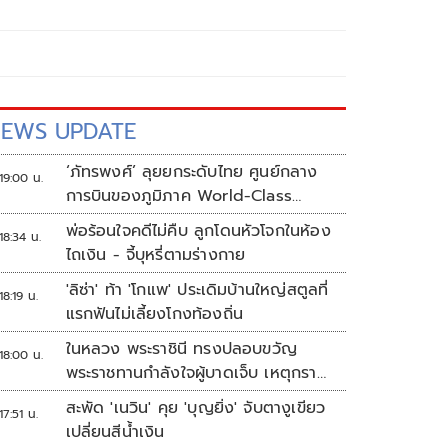
EWS UPDATE
‘ภัทรพงศ์’ ลุยยกระดับไทย ศูนย์กลาง
19:00 น.
การบินของภูมิภาค World-Class
Aviation Hub | ห้องข่าวไทยโพสต์สุด
พ่อร้อนใจคดีไม่คืบ ลูกโดนหัวโจกในห้อง
18:34 น.
สัปดาห์
ไถเงิน - จี้บุหรี่ตามร่างกาย
'ลิซ่า' ท้า 'โกแพ' ประเดิมบ้านใหญ่สตูลที่
18:19 น.
แรกฟันไม่เลี้ยงโกงท้องถิ่น
ในหลวง พระราชินี ทรงปลอบขวัญ
18:00 น.
พระราชทานกำลังใจผู้บาดเจ็บ เหตุกราด
ยิง รร.เทพศิรินทร์นนทบุรี
สะพัด 'เนวิน' คุย 'บุญยิ่ง' จับตางูเขียว
17:51 น.
เปลี่ยนสีน้ำเงิน