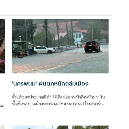
'นครพนม' ฝนตกหนักถล่มเมือง
ตั้งแต่เวลาประมาณตีห้า ได้เกิดฝนตกหนักถึงหนักมาก ใน
พื้นที่เทศบาลเมืองนครพนม (ทม.นครพนม) โดยสถานี
ไหล
อุตุนิยมวิทยาวัดปริมาณน้ำฝนที่ตกได้ถึง 107.9 มม.
(มิลลิเมตร)