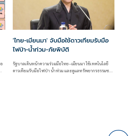
'ไทย-เมียนมา' จับมือใช้ดาวเทียมรับมือ
ไฟป่า-น้ำท่วม-ภัยพิบัติ
ือ
รัฐบาลเดินหน้าความร่วมมือไทย–เมียนมา ใช้เทคโนโลยี
ดาวเทียมรับมือไฟป่า น้ำท่วม และดูแลทรัพยากรธรรมชาติ
และ
ชายแดน ยกระดับการจัดการภัยพิบัติและสิ่งแวดล้อมร่วม
ก
กัน