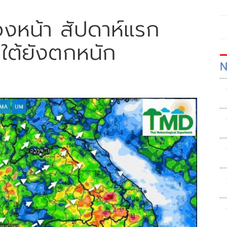
วงหน้า สัปดาห์แรก
่ใต้ยังตกหนัก
N