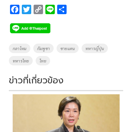
F
T
C
Li
S
ac
wi
o
n
h
e
tt
p
e
ar
b
er
y
e
o
Li
Tags
กลาโหม
กัมพูชา
ชายแดน
ทหารญี่ปุ่น
o
n
ทหารไทย
ไทย
k
k
ข่าวที่เกี่ยวข้อง