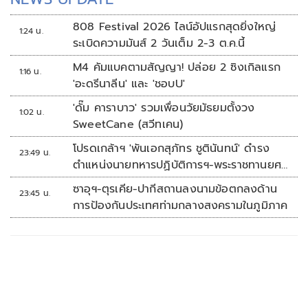
808 Festival 2026 ไลน์อัปแรกสุดยิ่งใหญ่
1:24 น.
ระเบิดความมันส์ 2 วันเต็ม 2-3 ต.ค.นี้
M4 คัมแบคตามสัญญา! ปล่อย 2 ซิงเกิลแรก
1:16 น.
'อะดรีนาลีน' และ 'ชอบU'
'ดั๊ม คาราบาว' รวมเพื่อนวัยมัธยมตั้งวง
1:02 น.
SweetCane (สวีทเคน)
โปรดเกล้าฯ 'พันเอกสุภัทร ชูตินันทน์' ดำรง
23:49 น.
ตำแหน่งนายทหารปฏิบัติการฯ-พระราชทานยศ
'พลตรี'
ซาอุฯ-ตุรเคีย-ปากีสถานลงนามข้อตกลงด้าน
23:45 น.
การป้องกันประเทศท่ามกลางสงครามในภูมิภาค