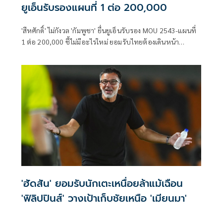
ยูเอ็นรับรองแผนที่ 1 ต่อ 200,000
'สีหศักดิ์' ไม่กังวล 'กัมพูชา' ยื่นยูเอ็นรับรอง MOU 2543-แผนที่
1 ต่อ 200,000​ ชี้ไม่มีอะไรใหม่ ยอมรับไทยต้องเดินหน้า
UNCLOS หลัง 'กัมพูชา' เมินเจรจาทวิภาคี เตือนกรรมการสิทธิฯ
ระวังตกเป็นเครื่องมือเขมร​
'ฮัดสัน' ยอมรับนักเตะเหนื่อยล้าแม้เฉือน
'ฟิลิปปินส์' วางเป้าเก็บชัยเหนือ 'เมียนมา'