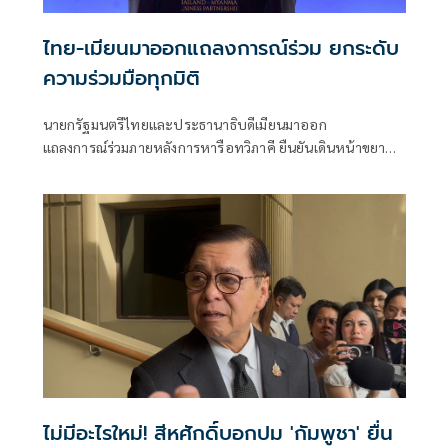
ไทย-เมียนมาออกแถลงการณ์ร่วม ยกระดับ
ความร่วมมือทุกมิติ
นายกรัฐมนตรีไทยและประธานาธิบดีเมียนมาออก
แถลงการณ์ร่วมภายหลังการหารือทวิภาคี ยืนยันเดินหน้าขยาย
ความร่วมมือด้านความมั่นคง เศรษฐกิจ การค้าชายแดน การ
ปราบปรามอาชญากรรมข้ามชา
ไม่มีอะไรใหม่! สีหศักดิ์บอกปม 'กัมพูชา' ยื่น