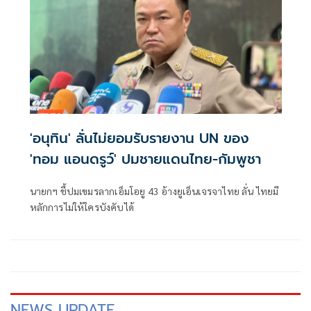
'อนุทิน' ลั่นไม่ยอมรับรายงาน UN ของ
'ทอม แอนดรูว์' ปมชายแดนไทย-กัมพูชา
นายกฯ ชี้ปมเขมรลากเอ็มโอยู 43 อ้างยูเอ็นเจรจาไทย ลั่น ไทยมี
หลักการไม่ให้ใครบังคับได้
NEWS UPDATE