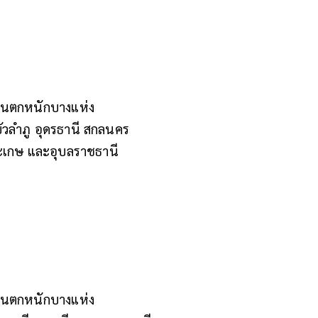
ชม.
ีฝนตกหนักบางแห่ง
วลำภู อุดรธานี สกลนคร
ีสะเกษ และอุบลราชธานี
.
ีฝนตกหนักบางแห่ง