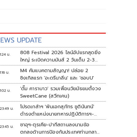
EWS UPDATE
808 Festival 2026 ไลน์อัปแรกสุดยิ่ง
1:24 น.
ใหญ่ ระเบิดความมันส์ 2 วันเต็ม 2-3
ต.ค.นี้
M4 คัมแบคตามสัญญา! ปล่อย 2
1:16 น.
ซิงเกิลแรก 'อะดรีนาลีน' และ 'ชอบU'
'ดั๊ม คาราบาว' รวมเพื่อนวัยมัธยมตั้งวง
1:02 น.
SweetCane (สวีทเคน)
โปรดเกล้าฯ 'พันเอกสุภัทร ชูตินันทน์'
23:49 น.
ดำรงตำแหน่งนายทหารปฏิบัติการฯ-
พระราชทานยศ 'พลตรี'
ซาอุฯ-ตุรเคีย-ปากีสถานลงนามข้อ
23:45 น.
ตกลงด้านการป้องกันประเทศท่ามกลาง