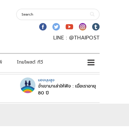
LINE : @THAIPOST
พ์
ไทยโพสต์ ทีวี
มองมุมสูง
จำเขามาเล่าให้ฟัง : เมื่อเราอายุ
80 ปี