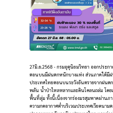
27มิ.ย.2568 - กรมอุตุนิยมวิทยา ออกประก
ตอนบนมีฝนตกหนักบางแห่ง ส่วนภาคใต้มีฝ
ประเทศไทยตอนบนระวังอันตรายจากฝนตกหนั
พลัน น้ำป่าไหลหลากและดินโคลนถล่ม โดยเ
พื้นที่ลุ่ม ทั้งนี้เนื่องจากร่องมรสุมพาด
ความกดอากาศต่ำบริเวณประเทศเวียดนามตอ