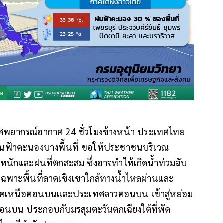
าศพยากรณ์อากาศ 24 ชั่วโมงข้างหน้า ประเทศไทย
นฟ้าคะนองบางพื้นที่ ขอให้ประชาชนบริเวณ
กและฝนที่ตกสะสม ซึ่งอาจทำให้เกิดน้ำท่วมฉับ
ฉพาะพื้นที่ลาดเชิงเขาใกล้ทางน้ำไหลผ่านและ
ผ่านภาคเหนือตอนบนและประเทศลาวตอนบน เข้าสู่หย่อม
นบน ประกอบกับมรสุมตะวันตกเฉียงใต้ที่พัด