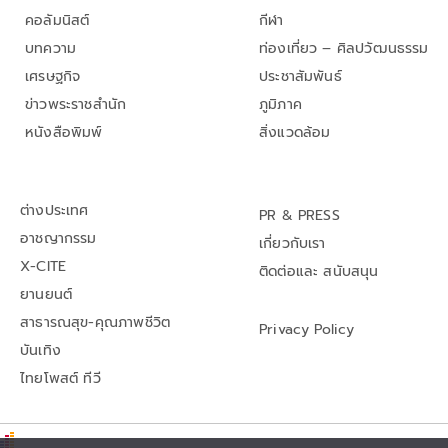
คอลัมนิสต์
กีฬา
บทความ
ท่องเที่ยว – ศิลปวัฒนธรรม
เศรษฐกิจ
ประชาสัมพันธ์
ข่าวพระราชสำนัก
ภูมิภาค
หนังสือพิมพ์
สิ่งแวดล้อม
ต่างประเทศ
PR & PRESS
อาชญากรรม
เกี่ยวกับเรา
X-CITE
ติดต่อและ สนับสนุน
ยานยนต์
สาธารณสุข-คุณภาพชีวิต
Privacy Policy
บันเทิง
ไทยโพสต์ ทีวี