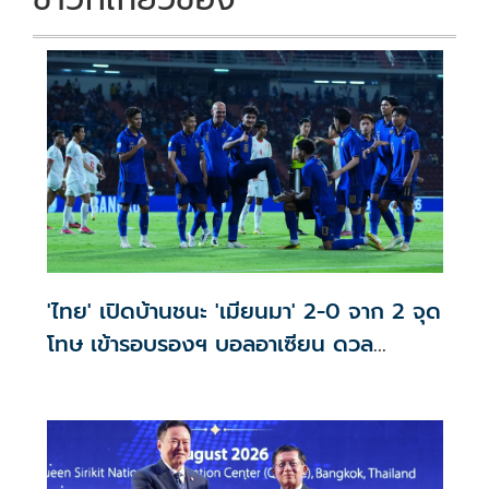
'ไทย' เปิดบ้านชนะ 'เมียนมา' 2-0 จาก 2 จุด
โทษ เข้ารอบรองฯ บอลอาเซียน ดวล
'สิงคโปร์'