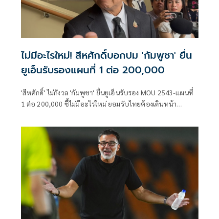
ไม่มีอะไรใหม่! สีหศักดิ์บอกปม 'กัมพูชา' ยื่น
ยูเอ็นรับรองแผนที่ 1 ต่อ 200,000
'สีหศักดิ์' ไม่กังวล 'กัมพูชา' ยื่นยูเอ็นรับรอง MOU 2543-แผนที่
1 ต่อ 200,000​ ชี้ไม่มีอะไรใหม่ ยอมรับไทยต้องเดินหน้า
UNCLOS หลัง 'กัมพูชา' เมินเจรจาทวิภาคี เตือนกรรมการสิทธิฯ
ระวังตกเป็นเครื่องมือเขมร​