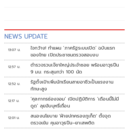
ชาติ โพสต์ข้อความผ่านเฟซบุ๊กในหัวข้อ "สัมพันธ์แนบแน่น"
NEWS UPDATE
ใจกว้าง! ทำแผน ‘ภาครัฐระบบเปิด’ ฉบับแรก
13:07 น.
ของไทย เปิดประชาชนตรวจสอบงบ
ตำรวจรวบเจ๊ขาใหญ่ประจำซอย พร้อมอาวุธปืน
12:57 น.
9 มม. กระสุนกว่า 100 นัด
รัฐตั้งเป้าเพิ่มนักเรียนสายอาชีวะปั้นแรงงาน
12:52 น.
ทักษะสูง
‘ศุลกากรช่องจอม’ เปิดปฏิบัติการ ‘เดือนนี้ไม่มี
12:17 น.
ดูด’ ลุยจับบุหรี่เถื่อน
สนองนโยบาย 'ฝ่ายปกครองภูเก็ต' ตั้งจุด
12:01 น.
ตรวจเข้ม คุมอาวุธปืน–ยาเสพติด