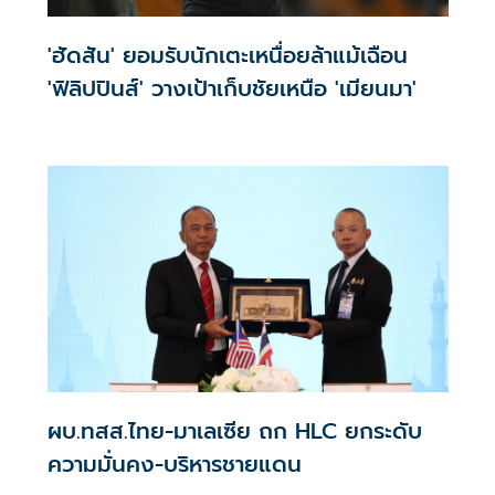
'ฮัดสัน' ยอมรับนักเตะเหนื่อยล้าแม้เฉือน
'ฟิลิปปินส์' วางเป้าเก็บชัยเหนือ 'เมียนมา'
ผบ.ทสส.ไทย-มาเลเซีย ถก HLC ยกระดับ
ความมั่นคง-บริหารชายแดน