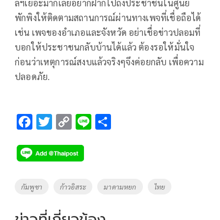
ลฯเยอะมากเลยอยากฝากไปถึงประชาชนในศูนย์
พักพิงให้ติดตามสถานการณ์ผ่านทางเพจที่เชื่อถือได้
เช่น เพจของอำเภอและจังหวัด อย่าเชื่อข่าวปลอมที่
บอกให้ประชาชนกลับบ้านได้แล้ว ต้องรอให้มั่นใจ
ก่อนว่าเหตุการณ์สงบแล้วจริงๆจึงค่อยกลับ เพื่อความ
ปลอดภัย.
F
T
C
Li
S
ac
wi
o
n
h
e
tt
p
e
ar
b
er
y
e
o
Li
Tags
กัมพูชา
ก้าวอิสระ
มาดามหยก
ไทย
o
n
k
k
ข่าวที่เกี่ยวข้อง