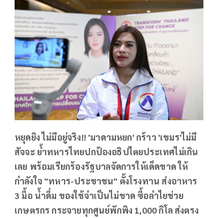
หยุดยิง ไม่มีอยู่จริง!! 'มาดามหยก' กร้าว 'เขมร'ไม่มี
สัจจะ ย้ำทหารไทยปกป้องอธิปไตยประเทศไม่เกิน
เลย พร้อมเรียกร้องรัฐบาลจัดการให้เด็ดขาด ให้
กำลังใจ "ทหาร-ประชาชน" ตั้งโรงทาน ส่งอาหาร
3 มื้อ น้ำดื่ม ของใช้จำเป็นไม่ขาด ซื้อลำไยช่วย
เกษตรกร กระจายทุกศูนย์พักพิง 1,000 กิโล ส่งตรง