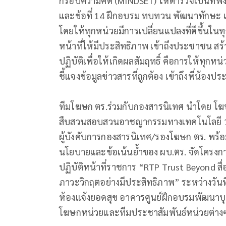
กรอบความคิด (MINDSET) ให้ตำรวจเป็นที่พึ่
และข้อที่ 14 ฝึกอบรม ทบทวน พัฒนาทักษะ 
โดยให้ทุกหน่วยมีการเปลี่ยนแปลงที่ดีขึ้นใ
หน้าที่ให้มีประสิทธิภาพ เข้าถึงประชาชน ส
ปฏิบัติเพื่อให้เกิดผลสัมฤทธิ์ คือการให้ทุก
ชี้แจงข้อมูลข่าวสารที่ถูกต้อง เข้าถึงพี่น้อง
ทีมโฆษก ตร.ร่วมกับกองสารนิเทศ นำโดย โฆษก 
สืบสวนสอบสวนอาชญากรรมทางเทคโนโลยี 1/ร
ผู้บังคับการกองสารนิเทศ/รองโฆษก ตร. พร้
นโยบายและข้อเน้นย้ำของ ผบ.ตร. จัดโครงกา
ปฏิบัติหน้าที่ราชการ “RTP Trust Beyond ส
ภาวะวิกฤตอย่างมีประสิทธิภาพ” ระหว่างวันท
ห้องแจ้งยอดสุข อาคารศูนย์ฝึกอบรมพัฒนาบ
โฆษกหน่วยและทีมประชาสัมพันธ์หน่วยต่างๆ