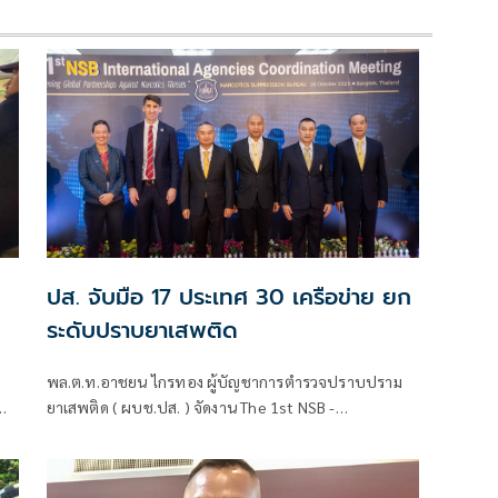
ปส. จับมือ 17 ประเทศ 30 เครือข่าย ยก
ระดับปราบยาเสพติด
พล.ต.ท.อาชยน ไกรทอง ผู้บัญชาการตำรวจปราบปราม
ไทย
ยาเสพติด ( ผบช.ปส. ) จัดงาน The 1st NSB -
International Agencies Coordination Meeting
ประชุมหารือเจ้าหน้าที่ประสานงานด้านยาเสพติด