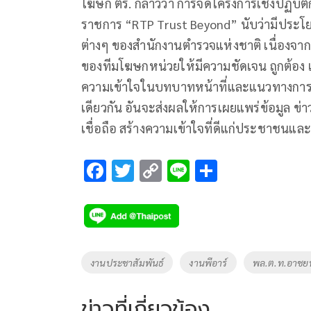
โฆษก ตร. กล่าวว่า การจัดโครงการเชิงปฏิบัต
ราชการ “RTP Trust Beyond” นับว่ามีประโย
ต่างๆ ของสำนักงานตำรวจแห่งชาติ เนื่องจา
ของทีมโฆษกหน่วยให้มีความชัดเจน ถูกต้อง และ
ความเข้าใจในบทบาทหน้าที่และแนวทางการป
เดียวกัน อันจะส่งผลให้การเผยแพร่ข้อมูล 
เชื่อถือ สร้างความเข้าใจที่ดีแก่ประชาชนแล
F
T
C
Li
S
ac
wi
o
n
h
e
tt
p
e
ar
b
er
y
e
o
Li
Tags
งานประชาสัมพันธ์
งานพีอาร์
พล.ต.ท.อาชย
o
n
k
k
ข่าวที่เกี่ยวข้อง