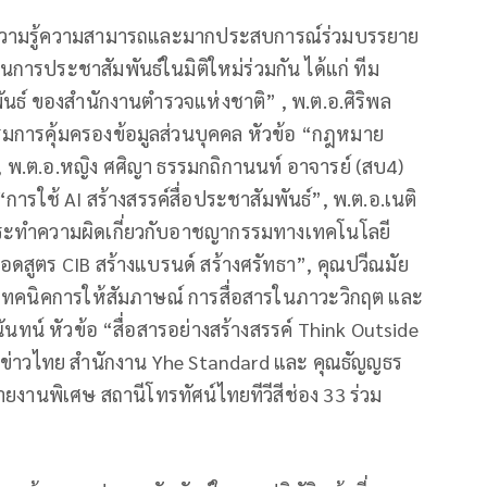
ิ มีความรู้ความสามารถและมากประสบการณ์ร่วมบรรยาย
รประชาสัมพันธ์ในมิติใหม่ร่วมกัน ได้แก่ ทีม
ันธ์ ของสำนักงานตำรวจแห่งชาติ” , พ.ต.อ.ศิริพล
รมการคุ้มครองข้อมูลส่วนบุคคล หัวข้อ “กฎหมาย
พ.ต.อ.หญิง ศศิญา ธรรมกถิกานนท์ อาจารย์ (สบ4)
ารใช้ AI สร้างสรรค์สื่อประชาสัมพันธ์”, พ.ต.อ.เนติ
กระทำความผิดเกี่ยวกับอาชญากรรมทางเทคโนโลยี
สูตร CIB สร้างแบรนด์ สร้างศรัทธา”, คุณปวีณมัย
 “เทคนิคการให้สัมภาษณ์ การสื่อสารในภาวะวิกฤต และ
นทน์ หัวข้อ “สื่อสารอย่างสร้างสรรค์ Think Outside
ข่าวไทย สำนักงาน Yhe Standard และ คุณธัญญธร
งานพิเศษ สถานีโทรทัศน์ไทยทีวีสีช่อง 33 ร่วม