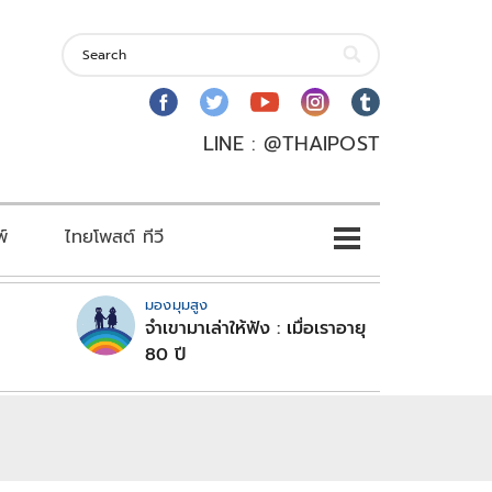
LINE : @THAIPOST
พ์
ไทยโพสต์ ทีวี
มองมุมสูง
จำเขามาเล่าให้ฟัง : เมื่อเราอายุ
80 ปี