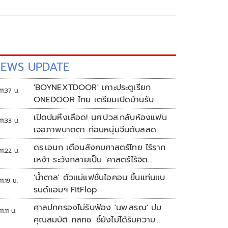
EWS UPDATE
'BOYNEXTDOOR' เคาะประตูเรียก
11:37 น.
ONEDOOR ไทย เตรียมเปิดบ้านรับ
เปิดปมหึงเลือด! นศ.ปวส.กลับห้องแฟน
11:33 น.
เจอภาพบาดตา ก่อนหนุ่มจีนดับสลด
ดร.เอนก เตือนสังคมศาสตร์ไทย ไร้ราก
11:22 น.
เหง้า ระวังกลายเป็น 'ศาสตร์ไร้จิต
วิญญาณ'
'น้ำตาล' ตัวแม่แฟชั่นไอคอน ขึ้นแท่นแบ
11:19 น.
รนด์แอมฯ FitFlop
ศาลปกครองไม่รับฟ้อง 'นพ.สรณ' ปม
11:11 น.
คุณสมบัติ กสทช. ชี้ยังไม่ได้รับความ