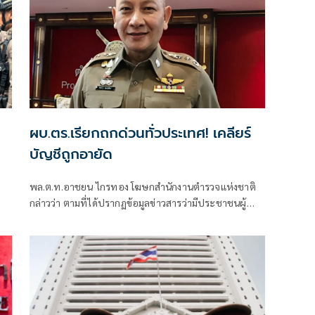
ผบ.ตร.เรียกถกด่วนทั่วประเทศ! เคลียร์
บัญชีถูกอายัด
พล.ต.ท.อาชยน ไกรทอง โฆษกสำนักงานตำรวจแห่งชาติ
กล่าวว่า ตามที่ได้ปรากฏข้อมูลข่าวสารว่ามีประชาชนผู้
บริสุทธิ์ ได้รับผลกระทบจากการอายัดบัญชีหรือระงับ
ธุรกรรมทางการเงินที่เกี่ยวกับอาชญากรรมทางเทคโนโลยี
โดยเรียกร้องให้หน่วยงานต่าง ๆ ช่วยเหลือหรือแก้ไขปัญหา
ความเดือดร้อนที่เกิดขึ้น