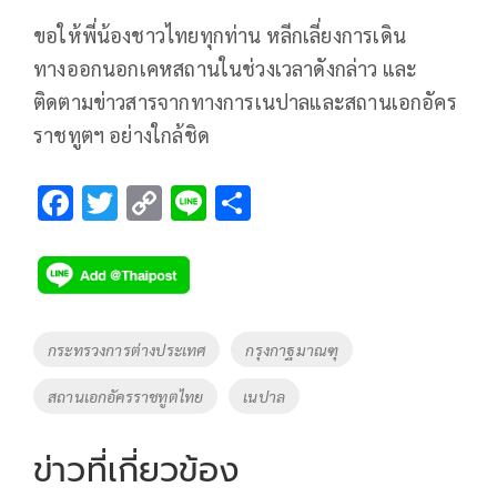
ขอให้พี่น้องชาวไทยทุกท่าน หลีกเลี่ยงการเดิน
ทางออกนอกเคหสถานในช่วงเวลาดังกล่าว และ
ติดตามข่าวสารจากทางการเนปาลและสถานเอกอัคร
ราชทูตฯ อย่างใกล้ชิด
F
T
C
Li
S
ac
wi
o
n
h
e
tt
p
e
ar
b
er
y
e
o
Li
Tags
กระทรวงการต่างประเทศ
กรุงกาฐมาณฑุ
o
n
สถานเอกอัครราชทูตไทย
เนปาล
k
k
ข่าวที่เกี่ยวข้อง