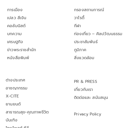
การเมือง
กรองสถานการณ์
เปลว สีเงิน
วาไรตี้
คอลัมนิสต์
กีฬา
บทความ
ท่องเที่ยว – ศิลปวัฒนธรรม
เศรษฐกิจ
ประชาสัมพันธ์
ข่าวพระราชสำนัก
ภูมิภาค
หนังสือพิมพ์
สิ่งแวดล้อม
ต่างประเทศ
PR & PRESS
อาชญากรรม
เกี่ยวกับเรา
X-CITE
ติดต่อและ สนับสนุน
ยานยนต์
สาธารณสุข-คุณภาพชีวิต
Privacy Policy
บันเทิง