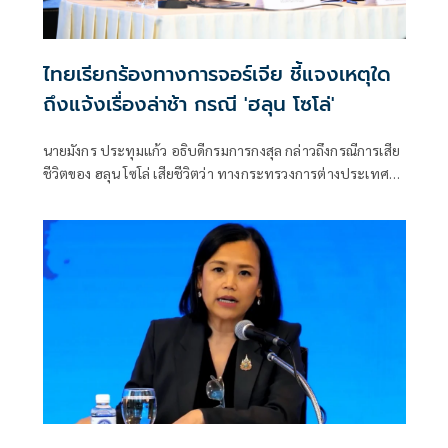
ไทยเรียกร้องทางการจอร์เจีย ชี้แจงเหตุใด
ถึงแจ้งเรื่องล่าช้า กรณี 'ฮลุน โซโล่'
นายมังกร ประทุมแก้ว อธิบดีกรมการกงสุล กล่าวถึงกรณีการเสีย
ชีวิตของ ฮลุน โซโล่ เสียชีวิตว่า ทางกระทรวงการต่างประเทศ
ขอแสดงความเสียใจอย่างสุดซึ้งกับครอบครัว และ นายสีหศักดิ์
พวงเกตุแก้ว รองนายกฯ และ รมว.ต่างประเทศ จะหาโอกาสพูด
คุยกับครอบครัวผู้สูญเสียอีกครั้งหนึ่ง