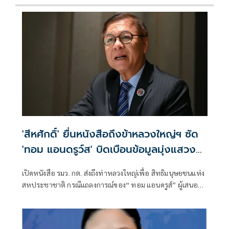
'สีหศักดิ์' ยื่นหนังสือถึงข้าหลวงใหญ่ฯ ซัด
'ทอม แอนดรูว์ส' บิดเบือนข้อมูลมุ่งแสวงหา
ผลประโยชน์ทางการเมือง
เปิดหนังสือ รมว. กต. ส่งถึงท่าหลวงใหญ่เพื่อ สิทธิมนุษยชนแห่ง
สหประชาชาติ กรณีแถลงการณ์ของ“ ทอม แอนดรูส์” ผู้เสนอ
รายงานพิเศษ เกี่ยวกับสถานการณ์สิทธิมนุษชนในกัมพูชา
พาดพิงไทยด้วยข้อมูลที่ไม่ตรงกับความเป็นจริง