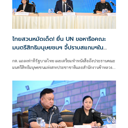
ไทยสวนหมัดเด็ด! ยื่น UN ขอหารือคณะ
มนตรีสิทธิมนุษยชนฯ จี้ปราบสแกมฯใน
กัมพูชา โต้ยิบรายงาน 'ทอม แอนดรูว์ส'
กต. แถลงท่าทีรัฐบาลไทย เผยเตรียมทำหนังสือถึงประธานคณะ
มนตรีสิทธิมนุษยชนแห่งสหประชาชาติและสำนักงานข้าหลวง
ใหญ่สิทธิมนุษยชน ที่นครเจนีวา หลัง “ทอม แอนดรูส์” เสนอ
รายงานพิเศษพาดพิงประเทศไทย มีหลายประเด็นที่ไม่เห็นด้วย
ชี้กระทบความเป็นกลาง -เที่ยงธรรม “สีหศักดิ์”