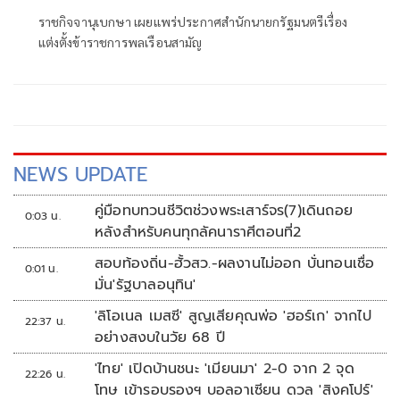
ราชกิจจานุเบกษา เผยแพร่ประกาศสำนักนายกรัฐมนตรีเรื่อง
แต่งตั้งข้าราชการพลเรือนสามัญ
NEWS UPDATE
คู่มือทบทวนชีวิตช่วงพระเสาร์จร(7)เดินถอย
0:03 น.
หลังสำหรับคนทุกลัคนาราศีตอนที่2
สอบท้องถิ่น-ฮั้วสว.-ผลงานไม่ออก บั่นทอนเชื่อ
0:01 น.
มั่น'รัฐบาลอนุทิน'
'ลิโอเนล เมสซี' สูญเสียคุณพ่อ 'ฮอร์เก' จากไป
22:37 น.
อย่างสงบในวัย 68 ปี
'ไทย' เปิดบ้านชนะ 'เมียนมา' 2-0 จาก 2 จุด
22:26 น.
โทษ เข้ารอบรองฯ บอลอาเซียน ดวล 'สิงคโปร์'