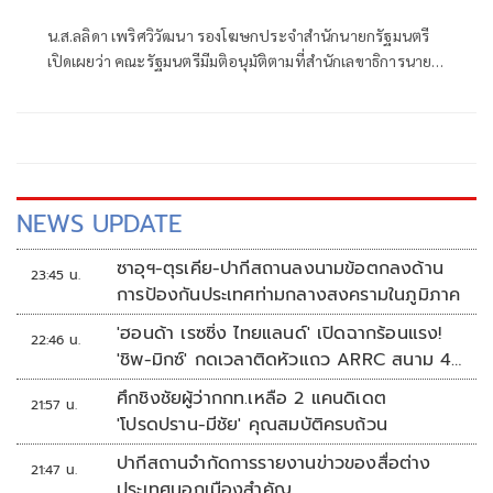
น.ส.ลลิดา เพริศวิวัฒนา รองโฆษกประจำสำนักนายกรัฐมนตรี
เปิดเผยว่า คณะรัฐมนตรีมีมติอนุมัติตามที่สำนักเลขาธิการนายก
รัฐมนตรี เสนอแต่งตั้ง นายภูบดินทร์ ปกป้อง นางสาวณภัชชา
ศิลปะรายะ และนางสาวพิชฎาภา อายุวัฒน์ ให้ดำรงตำแหน่ง
ข้าราชการการเมือง ตำแหน่งประจำสำนักเลขาธิการนายก
รัฐมนตรี ทั้งนี้ ตั้งแต่วันที่ 27 กรกฎาคม 2569 เป็นต้นไป
NEWS UPDATE
ซาอุฯ-ตุรเคีย-ปากีสถานลงนามข้อตกลงด้าน
23:45 น.
การป้องกันประเทศท่ามกลางสงครามในภูมิภาค
'ฮอนด้า เรซซิ่ง ไทยแลนด์' เปิดฉากร้อนแรง!
22:46 น.
'ชิพ-มิกซ์' กดเวลาติดหัวแถว ARRC สนาม 4
ที่มัลดาลิกา
ศึกชิงชัยผู้ว่ากกท.เหลือ 2 แคนดิเดต
21:57 น.
'โปรดปราน-มีชัย' คุณสมบัติครบถ้วน
ปากีสถานจำกัดการรายงานข่าวของสื่อต่าง
21:47 น.
ประเทศนอกเมืองสำคัญ