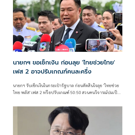
สถานะเงินช่วยเหลือของกองทุน ขณะนี้เหลืออยู่ที่ 254 ล้าน
บาท
นายกฯ ขอเช็กเงิน ก่อนลุย 'ไทยช่วยไทย'
เฟส 2 อาจปรับเกณฑ์คนละครึ่ง
นายกฯ รับเช็กเงินในกระเป๋ารัฐบาล ก่อนตัดสินใจลุย 'ไทยช่วย
ไทย พลัส' เฟส 2 หรือปรับเกณฑ์ 50:50 สวนคนวิจารณ์ปมเป็น
ภาระประชาชน ชี้การค้า-จีดีพี พุ่งไม่พูดถึง ยันสถานะคลังยัง
แข็งแรง