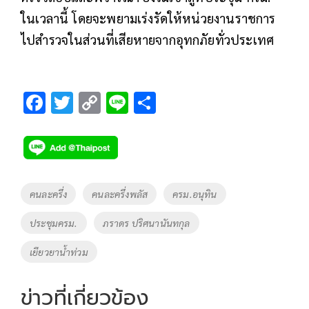
ในเวลานี้ โดยจะพยามเร่งรัดให้หน่วยงานราชการ
ไปสำรวจในส่วนที่เสียหายจากอุทกภัยทั่วประเทศ
F
T
C
Li
S
ac
wi
o
n
h
e
tt
p
e
ar
b
er
y
e
o
Li
Tags
คนละครึ่ง
คนละครึ่งพลัส
ครม.อนุทิน
o
n
ประชุมครม.
ภราดร ปริศนานันทกุล
k
k
เยียวยาน้ำท่วม
ข่าวที่เกี่ยวข้อง