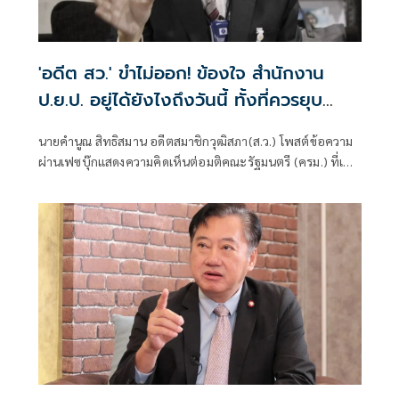
'อดีต สว.' ขำไม่ออก! ข้องใจ สำนักงาน
ป.ย.ป. อยู่ได้ยังไงถึงวันนี้ ทั้งที่ควรยุบ
ตั้งแต่ปี 66
นายคำนูณ สิทธิสมาน อดีตสมาชิกวุฒิสภา(ส.ว.) โพสต์ข้อความ
ผ่านเฟซบุ๊กแสดงความคิดเห็นต่อมติคณะรัฐมนตรี (ครม.) ที่เห็น
ชอบแต่งตั้ง พ.ต.อ.วทัญญู วิทยผโลทัย เป็นผู้อำนวยการ
สำนักงานขับเคลื่อนการปฏิรูปประเทศ