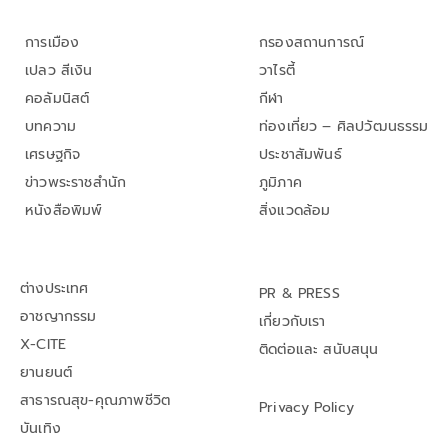
การเมือง
กรองสถานการณ์
เปลว สีเงิน
วาไรตี้
คอลัมนิสต์
กีฬา
บทความ
ท่องเที่ยว – ศิลปวัฒนธรรม
เศรษฐกิจ
ประชาสัมพันธ์
ข่าวพระราชสำนัก
ภูมิภาค
หนังสือพิมพ์
สิ่งแวดล้อม
ต่างประเทศ
PR & PRESS
อาชญากรรม
เกี่ยวกับเรา
X-CITE
ติดต่อและ สนับสนุน
ยานยนต์
สาธารณสุข-คุณภาพชีวิต
Privacy Policy
บันเทิง