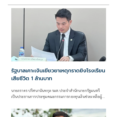
รัฐบาลเคาะเงินเยียวยาเหตุกราดยิงโรงเรียน
เสียชีวิต 1 ล้านบาท
นายภราดร ปริศนานันทกุล รมต.ประจำสำนักนายกรัฐมนตรี
เป็นประธานการประชุมคณะกรรมการกองทุนเงินช่วยเหลือผู้
ประสบสาธารณภัย กรณีเหตุการณ์ยิงครูและนักเรียนในพื้นที่
จังหวัดนนทบุรี เพื่อพิจารณาเงินเยียวยาช่วยเหลือ โดยมีนาง
ยุพา ทวีวัฒนะกิจบวร ปลัดสำนักนายกรัฐมนตรี รายงานถึง