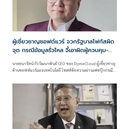
ผู้เชี่ยวชาญซอฟต์แวร์ จวกรัฐบาลโฟกัสผิด
จุด กรณีข้อมูลรั่วไหล จี้เอาผิดผู้ควบคุม-
เจ้าของระบบตามกฎหมาย PDPA
นายธนารัตน์ กัววัฒนาพันธ์ CEO ของ DomeCloud ผู้เชี่ยวชาญ
ด้านซอฟต์แวร์และเทคโนโลยี โพสต์ข้อความผ่านเฟซบุ๊กกรณี
ข้อมูลส่วนบุคคลรั่ว ว่า จากกรณีที่คุณภราดร