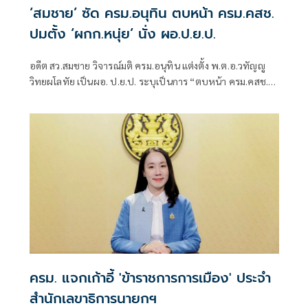
‘สมชาย’ ซัด ครม.อนุทิน ตบหน้า ครม.คสช.
ปมตั้ง ‘ผกก.หนุ่ย’ นั่ง ผอ.ป.ย.ป.
อดีต สว.สมชาย วิจารณ์มติ ครม.อนุทิน แต่งตั้ง พ.ต.อ.วทัญญู
วิทยผโลทัย เป็นผอ. ป.ย.ป. ระบุเป็นการ “ตบหน้า ครม.คสช.”
พร้อมตั้งคำถามต่อแนวทางการปฏิรูปประเทศและยุทธศาสตร์
ชาติ
ครม. แจกเก้าอี้ 'ข้าราชการการเมือง' ประจำ
สำนักเลขาธิการนายกฯ