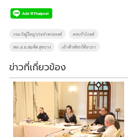
ac
wi
o
n
h
e
tt
p
e
ar
b
er
y
e
o
Li
Tags
กรมวังผู้ใหญ่ประจำพระองค์
คอบร้าโกลด์
o
n
พล.อ.อ.สมคิด สุขบาง
เจ้าฟ้าพัชรกิติยาภา
k
k
ข่าวที่เกี่ยวข้อง