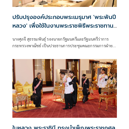
ปรับปรุงองค์ประกอบพระเมรุมาศ 'พระพันปี
หลวง' เพื่อใช้ในงานพระราชพิธีพระราชทาน
เพลิงพระศพ 'เจ้าฟ้าพัชรกิติยาภา'
นางศุภจี สุธรรมพันธุ์ รองนายกรัฐมนตรีและรัฐมนตรีว่าการ
กระทรวงพาณิชย์ เป็นประธานการประชุมคณะกรรมการฝ่าย
จัดสร้างพระเมรุมาศ สิ่งปลูกสร้างประกอบพระเมรุมาศ และ
บูรณปฏิสังขรณ์ราชรถและพระยานมาศ งานพระราชพิธีถวาย
พระเพลิงพระบรมศพ สมเด็จพระนางเจ้าสิริกิติ์ พระบรม
ราชินีนาถ พ
ในหลวง พระราชินี ทรงบำเพ็ญพระราชกุศล