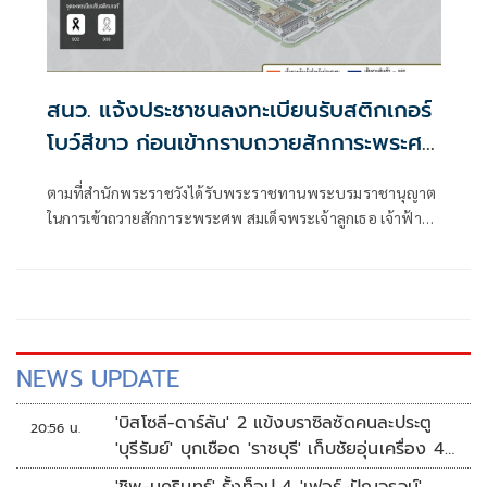
สนว. แจ้งประชาชนลงทะเบียนรับสติกเกอร์
โบว์สีขาว ก่อนเข้ากราบถวายสักการะพระศพ
'เจ้าฟ้าพัชรกิติยาภา'
ตามที่สำนักพระราชวังได้รับพระราชทานพระบรมราชานุญาต
ในการเข้าถวายสักการะพระศพ สมเด็จพระเจ้าลูกเธอ เจ้าฟ้า
พัชรกิติยาภา นเรนทิราเทพยวดี กรมหลวงราชสาริณีสิริพัชร
มหาวัชรราชธิดา ทุกวัน เวลา 09.00 น. - 21.00 น. เริ่มตั้งแต่วัน
เสาร์ ที่ 27 มิถุนายน พ.ศ. 2569
NEWS UPDATE
'บิสโซลี-ดาร์ลัน' 2 แข้งบราซิลซัดคนละประตู
20:56 น.
'บุรีรัมย์' บุกเชือด 'ราชบุรี' เก็บชัยอุ่นเครื่อง 4
นัดรวด
'ชิพ-นครินทร์' รั้งท็อป 4 'เฟอร์-ปัญจรุจน์'