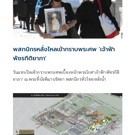
พสกนิกรหลั่งไหลเข้ากราบพระศพ 'เจ้าฟ้า
พัชรกิติยาภา'
วันแรกเปิดเข้ากราบพระศพเบื้องหน้าพระโกศ’เจ้าฟ้าพัชรกิติ
ยาภา’ ณ พระที่นั่งพิมานรัตยา พสกนิกรทั่วไทยหลั่งน้ำ