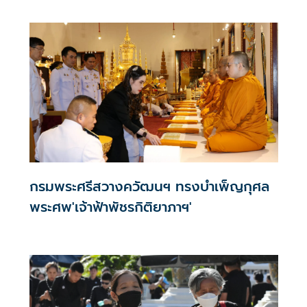
กรมพระศรีสวางควัฒนฯ ทรงบำเพ็ญกุศล
พระศพ'เจ้าฟ้าพัชรกิติยาภาฯ'