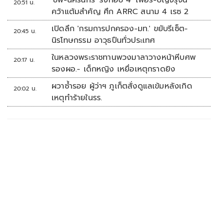
20:51 น.
คว้าแต้มสำคัญ ศึก ARRC สนาม 4 เรซ 2
เปิดลึก 'กรมการปกครอง-มท.' ขยับรีเซ็ต-
20:45 น.
นิรโทษกรรม อาวุธปืนทั่วประเทศ
ในหลวงพระราชทานพวงมาลาวางหน้าหีบศพ
20:17 น.
รองผอ.- เด็กหญิง เหยื่อเหตุกราดยิง
ผวาซ้ำรอย ผู้ว่าฯ ภูเก็ตสั่งดูแลเข้มหลังเกิด
20:02 น.
เหตุทำร้ายในรร.