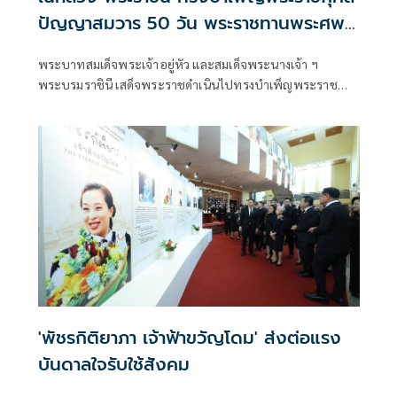
ปัญญาสมวาร 50 วัน พระราชทานพระศพ
เจ้าฟ้าพัชรกิติยาภาฯ
พระบาทสมเด็จพระเจ้าอยู่หัว และสมเด็จพระนางเจ้า ฯ
พระบรมราชินี เสด็จพระราชดำเนินไปทรงบำเพ็ญพระราช
กุศลปัญญาสมวาร (50 วัน) พระราชทานพระศพ สมเด็จ
พระเจ้าลูกเธอ เจ้าฟ้าพัชรกิติยาภา นเรนทิราเทพยวดี กรม
หลวงราชสาริณีสิริพัชร มหาวัชรราชธิดา ณ พระที่นั่งพิมานรัต
ยา พระบรมมหาราชวัง
'พัชรกิติยาภา เจ้าฟ้าขวัญโดม' ส่งต่อแรง
บันดาลใจรับใช้สังคม