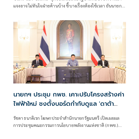
แจงอาจไม่ทันใจฝ่ายค้านบ้าง ชี้บางเรื่องต้องใช้เวลา ยันนายกฯ
ไม่เคยนิ่งนอนใจ สั่งการใกล้ชิดห้ามทอดทิ้งประชาชน
นายกฯ ประชุม กพช. เคาะปรับโครงสร้างค่า
ไฟฟ้าใหม่ ชงตั้งบอร์ดกำกับดูแล 'ดาต้า
เซ็นเตอร์'
รัชดา ธนาดิเรก โฆษกประจำสำนักนายกรัฐมนตรี เปิดเผยผล
การประชุมคณะกรรมการนโยบายพลังงานแห่งชาติ (กพช.)
ครั้งที่ 2/2569 ที่มีนายกรัฐมนตรี เป็นประธานการประชุมว่า ที่