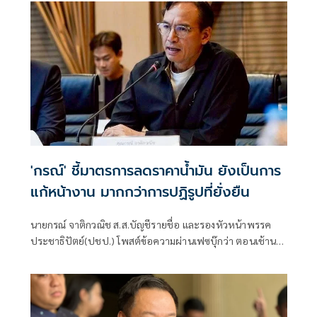
ประชุมมีมติเห็นชอบมาตรการสำคัญด้านพลังงาน เรื่อง
โครงสร้างอัตราค่าไฟฟ้า
'กรณ์' ชี้มาตรการลดราคาน้ำมัน ยังเป็นการ
แก้หน้างาน มากกว่าการปฏิรูปที่ยั่งยืน
นายกรณ์ จาติกวณิช ส.ส.บัญชีรายชื่อ และรองหัวหน้าพรรค
ประชาธิปัตย์(ปชป.) โพสต์ข้อความผ่านเฟซบุ๊กว่า ตอนเช้านา
ยกฯ สั่งการ รัฐมนตรีพลังงานให้ลดราคาน้ำมัน ตกเย็นมีประกาศ
ลดราคาน้ำมันพรุ่งนี้เช้าทันที