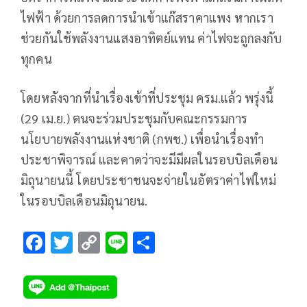
ไฟฟ้า ด้วยการลดการนําเข้าแก๊สราคาแพง หากเรา
ช่วยกันใช้พลังงานแสงอาทิตย์แทน ค่าไฟจะถูกลงกับ
ทุกคน
โดยหลังจากที่นำเรื่องเข้าที่ประชุม ครม.แล้ว พรุ่งนี้
(29 เม.ย.) ตนจะร่วมประชุมกับคณะกรรมการ
นโยบายพลังงานแห่งชาติ (กพช.) เพื่อนำเรื่องทำ
ประชาพิจารณ์ และคาดว่าจะมีมีผลในรอบบิลเดือน
มิถุนายนนี้ โดยประชาชนจะจ่ายในอัตราค่าไฟใหม่
ในรอบบิลเดือนมิถุนายน.
F
T
C
Li
S
ac
wi
o
n
h
e
tt
p
e
ar