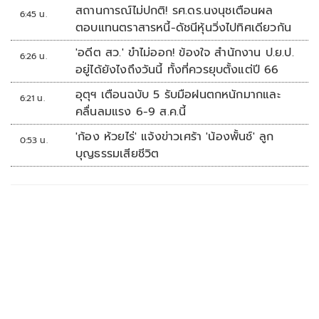
สถานการณ์ไม่ปกติ! รศ.ดร.นงนุชเตือนผล
6:45 น.
ตอบแทนตราสารหนี้-ดัชนีหุ้นวิ่งไปทิศเดียวกัน
'อดีต สว.' ขำไม่ออก! ข้องใจ สำนักงาน ป.ย.ป.
6:26 น.
อยู่ได้ยังไงถึงวันนี้ ทั้งที่ควรยุบตั้งแต่ปี 66
อุตุฯ เตือนฉบับ 5 รับมือฝนตกหนักมากและ
6:21 น.
คลื่นลมแรง 6-9 ส.ค.นี้
'ก้อง ห้วยไร่' แจ้งข่าวเศร้า 'น้องพั้นช์' ลูก
0:53 น.
บุญธรรมเสียชีวิต