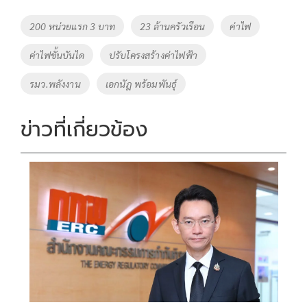
b
er
y
e
o
Li
Tags
200 หน่วยแรก 3 บาท
23 ล้านครัวเรือน
ค่าไฟ
o
n
ค่าไฟขั้นบันได
ปรับโครงสร้างค่าไฟฟ้า
k
k
รมว.พลังงาน
เอกนัฎ พร้อมพันธุ์
ข่าวที่เกี่ยวข้อง