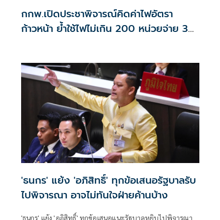
กกพ.เปิดประชาพิจารณ์คิดค่าไฟอัตรา
ก้าวหน้า ย้ำใช้ไฟไม่เกิน 200 หน่วยจ่าย 3
บาท/หน่วย
'ธนกร' แย้ง 'อภิสิทธิ์' ทุกข้อเสนอรัฐบาลรับ
ไปพิจารณา อาจไม่ทันใจฝ่ายค้านบ้าง
'ธนกร' แย้ง 'อภิสิทธิ์' ทุกข้อเสนอแนะรัฐบาลหยิบไปพิจารณา