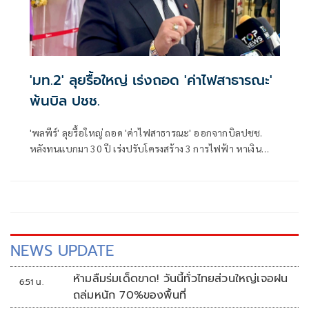
'มท.2' ลุยรื้อใหญ่ เร่งถอด 'ค่าไฟสาธารณะ'
พ้นบิล ปชช.
'พลพีร์' ลุยรื้อใหญ่ ถอด 'ค่าไฟสาธารณะ' ออกจากบิลปชช.
หลังทนแบกมา 30 ปี เร่งปรับโครงสร้าง 3 การไฟฟ้า หาเงิน
ชดเชยปีละ 2 หมื่นล้าน ยันเดินหน้าเร็วที่สุด เล็งออกกฎ
กระทรวง​ ชง ครม. บังคับใช้
NEWS UPDATE
ห้ามลืมร่มเด็ดขาด! วันนี้ทั่วไทยส่วนใหญ่เจอฝน
6:51 น.
ถล่มหนัก 70%ของพื้นที่