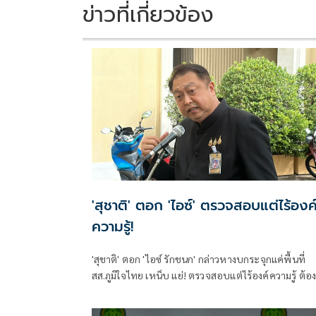
k
k
ข่าวที่เกี่ยวข้อง
'สุชาติ' ตอก 'ไอซ์' ตรวจสอบแต่ไร้องค
ความรู้!
'สุชาติ' ตอก 'ไอซ์ รักชนก' กล่าวหางบกระจุกแค่พื้นที่
สส.ภูมิใจไทย เหน็บ แย่! ตรวจสอบแต่ไร้องค์ความรู้ ต้อ
เป็นมืออาชีพกว่านี้ โอ่รักษาผลประโยชน์สูงสุดในหน่วย
งานที่ตัวเองรับผิดชอบ