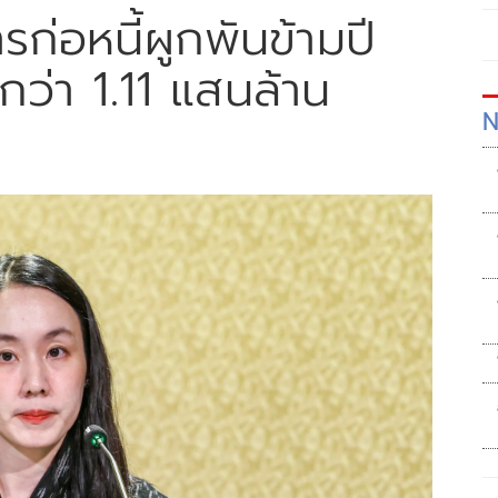
รก่อหนี้ผูกพันข้ามปี
ว่า 1.11 แสนล้าน
N