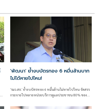
์
'พัฒนา' ย้ำงบบัตรทอง 6 หมื่นล้านบาท
ไม่ได้หายไปไหน!
'รมว.สธ.' ย้ำงบบัตรทอง 6 หมื่นล้านไม่หายไปไหน จัดสรร
ง
กระจายไปหลายหน่วยบริการดูแลประชาชน 80% ของ
ประเทศ เผยเตรียมปรับวิธีทำงานให้สอดคล้อง พ.ร.บ.ปฐม
ภูมิ ยืนยันทุกบาททุกสตางค์ต้องคุ้มค่า