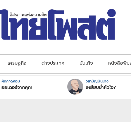
เศรษฐกิจ
ต่างประเทศ
บันเทิง
หนังสือพิม
ผักกาดหอม
วิสามัญบันเทิง
ออเดอร์จากคุก!
เหยียบย่ำหัวใจ?