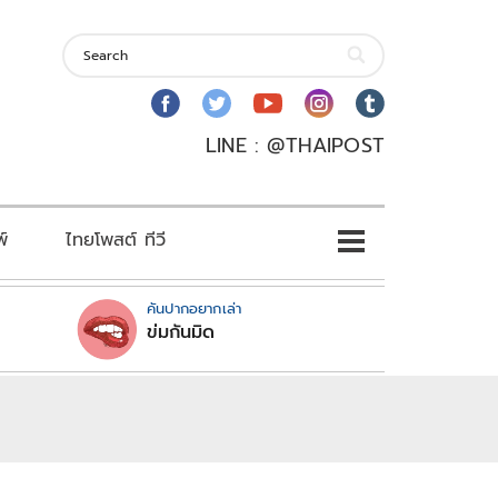
LINE : @THAIPOST
พ์
ไทยโพสต์ ทีวี
คันปากอยากเล่า
ข่มกันมิด