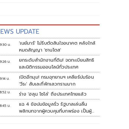
EWS UPDATE
'เนย์มาร์' ไม่รีบตัดสินใจอนาคต หลังใกล้
9:30 น.
หมดสัญญา 'ซานโตส'
ยกระดับสำนักงานที่ดิน! จดทะเบียนสิทธิ
9:26 น.
และนิติกรรมออนไลน์ทั่วประเทศ
เปิดอีกมุม! กรมอุทยานฯ เคลียร์ปมร้อน
9:14 น.
'วีระ' สับเละที่พักเลวทรามมาก
8:52 น.
ร่าง 'ฮลุน โซโล่' ถึงประเทศไทยแล้ว
แฉ 4 ข้อปมข้อมูลรั่ว รัฐบาลเล่นลิ้น
8:45 น.
พลิกบทจากผู้ควบคุมที่บกพร่อง เป็นผู้
เสียหายขู่ฟ้องคนเอาความจริงมาพูด