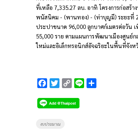
ที่เหลือ 7,335.27 ลบ. อาทิ โครงการก่อสร้
พนัสนิคม - (พานทอง) - (ท่าบุญมี) ระยะที่
ประปาขนาด 96,000 ลูกบาศก์เมตรต่อวัน เพื
55,000 ราย ตามแผนการพัฒนาเมืองศูนย์ก
ใหม่และอิเล็กทรอนิกส์อัจฉริยะในพื้นที่จั
F
T
C
Li
S
ac
wi
o
n
h
e
tt
p
e
ar
b
er
y
e
o
Li
Tags
งบประมาณ
o
n