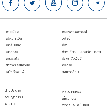
การเมือง
กรองสถานการณ์
เปลว สีเงิน
วาไรตี้
คอลัมนิสต์
กีฬา
บทความ
ท่องเที่ยว – ศิลปวัฒนธรรม
เศรษฐกิจ
ประชาสัมพันธ์
ข่าวพระราชสำนัก
ภูมิภาค
หนังสือพิมพ์
สิ่งแวดล้อม
ต่างประเทศ
PR & PRESS
อาชญากรรม
เกี่ยวกับเรา
X-CITE
ติดต่อและ สนับสนุน