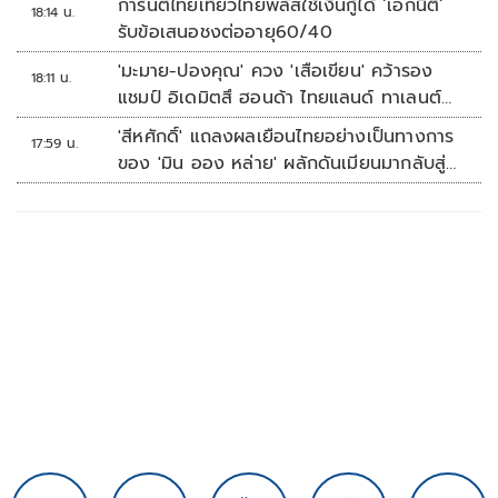
การันตีไทยเที่ยวไทยพลัสใช้เงินกู้ได้ ‘เอกนิติ’
18:14 น.
รับข้อเสนอชงต่ออายุ60/40
'มะมาย-ปองคุณ' ควง 'เสือเขียน' คว้ารอง
18:11 น.
แชมป์ อิเดมิตสึ ฮอนด้า ไทยแลนด์ ทาเลนต์
คัพ สนาม 3
'สีหศักดิ์' แถลงผลเยือนไทยอย่างเป็นทางการ
17:59 น.
ของ 'มิน ออง หล่าย' ผลักดันเมียนมากลับสู่
อาเซียน