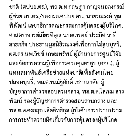
ชาติ (ศปบย.ตร.), พล.ต.ท.กฤษฎา กาญจนอลงกรณ์
ผู้ช่วย ผบ.ตร./รอง ผอ.ศปบย.ตร., นายรณรงค์ พูล
พิพัฒน์ เลขาธิการคณะกรรมการคุ้มครองผู้บริโภค,
ศาสตราจารย์เกียรติคุณ นายแพทย์ ประกิต วาที
สาธกกิจ ประธานมูลนิธิรณรงค์เพื่อการไม่สูบบุหรี่,
ผศ.ดร.นพ.วิชช์ เกษมทรัพย์ ผู้อำนวยการศูนย์วิจัย
และจัดการความรู้เพื่อการควบคุมยาสูบ (ศจย.), ผู้
แทนสมาพันธ์เครือข่ายแห่งชาติเพื่อสังคมไทย
ปลอดบุหรี่, พล.ต.ท.ณัฐศักดิ์ เชาวนาศัย ผู้
บัญชาการตำรวจสอบสวนกลาง, พล.ต.ต.โสภณ สาร
พัฒน์ รองผู้บัญชาการตำรวจสอบสวนกลาง และ
พล.ต.ต.คงกฤช เลิศสิทธิกุล ผู้บังคับการปราบปราม
การกระทำความผิดเกี่ยวกับการคุ้มครองผู้บริโภค