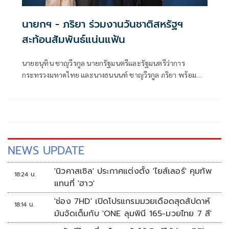
นายกฯ - ภริยา ร่วมงานวันชาติสหรัฐฯ
สะท้อนสัมพันธ์แน่นแฟ้น
นายอนุทิน ชาญวีรกูล นายกรัฐมนตรีและรัฐมนตรีว่าการ
กระทรวงมหาดไทย และนางธนนนท์ ชาญวีรกูล ภริยา พร้อม
ด้วยนางสาวศุภมาส อิศรภักดี รัฐมนตรีประจำสำนักนายก
รัฐมนตรี เข้าร่วมงานเลี้ยงรับรอง เนื่องในโอกาสวันชาติ
สหรัฐอเมริกา ประจำปี 2569 และครบรอบ 250 ปี การ
ประกาศเอกราชของสหรัฐอเมริกา
NEWS UPDATE
'นิวคาสเซิล' ประกาศแต่งตั้ง 'ไยส์เลอร์' คุมทัพ
18:24 น.
แทนที่ 'ฮาว'
'ช่อง 7HD' เปิดโปรแกรมมวยเดือดสุดสัปดาห์
18:14 น.
มันจัดเต็มกับ 'ONE ลุมพินี 165-มวยไทย 7 สี'