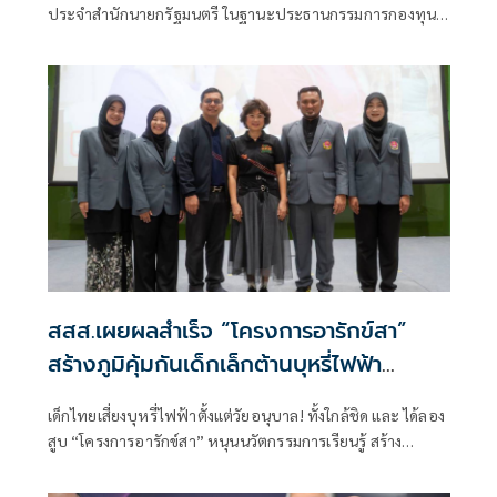
ประจำสำนักนายกรัฐมนตรี ในฐานะประธานกรรมการกองทุน
พัฒนาสื่อปลอดภัยและสร้างสรรค์ พร้อมด้วย
สสส.เผยผลสำเร็จ “โครงการอารักข์สา”
สร้างภูมิคุ้มกันเด็กเล็กต้านบุหรี่ไฟฟ้า
ครอบคลุม 70 จังหวัด
เด็กไทยเสี่ยงบุหรี่ไฟฟ้าตั้งแต่วัยอนุบาล! ทั้งใกล้ชิด และ ได้ลอง
สูบ “โครงการอารักข์สา” หนุนนวัตกรรมการเรียนรู้ สร้าง
ภูมิคุ้มกันทางความคิด ปลูกฝังทักษะชีวิตและการปฏิเสธปัจจัย
เสี่ยงตั้งแต่วัยเยาว์