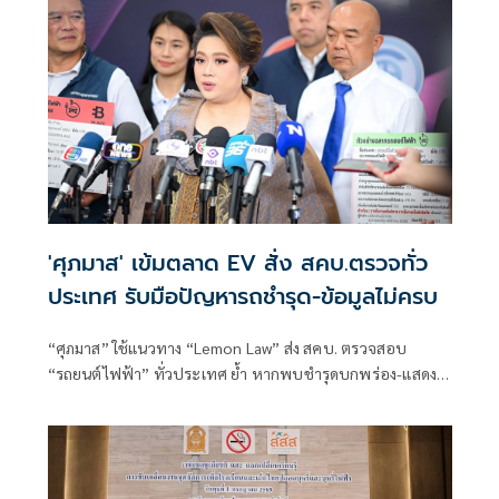
'ศุภมาส' เข้มตลาด EV สั่ง สคบ.ตรวจทั่ว
ประเทศ รับมือปัญหารถชำรุด-ข้อมูลไม่ครบ
“ศุภมาส” ใช้แนวทาง “Lemon Law” ส่ง สคบ. ตรวจสอบ
“รถยนต์ไฟฟ้า” ทั่วประเทศ ย้ำ หากพบชำรุดบกพร่อง-แสดง
ฉลากไม่ครบ ดำเนินคดีทันที