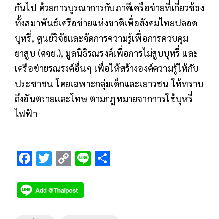
กันไป ด้วยการบูรณาการกับภาคีเครือข่ายที่เกี่ยวข้อง
ทั้งสมาพันธ์เครือข่ายแห่งชาติเพื่อสังคมไทยปลอด
บุหรี่, ศูนย์วิจัยและจัดการความรู้เพื่อการควบคุม
ยาสูบ (ศจย.), มูลนิธิรณรงค์เพื่อการไม่สูบบุหรี่ และ
เครือข่ายรณรงค์อื่นๆ เพื่อให้สร้างองค์ความรู้ให้กับ
ประชาชน โดยเฉพาะกลุ่มเด็กและเยาวชน ให้ทราบ
ถึงอันตรายและโทษ ตามกฎหมายจากการใช้บุหรี่
ไฟฟ้า
F
T
C
Li
S
ac
wi
o
n
h
e
tt
p
e
ar
b
er
y
e