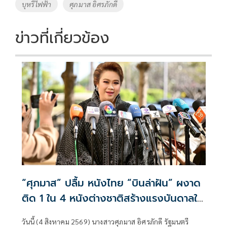
o
Li
Tags
บุหรี่ไฟฟ้า
ศุภมาส อิศรภักดี
o
n
k
k
ข่าวที่เกี่ยวข้อง
“ศุภมาส” ปลื้ม หนังไทย “บินล่าฝัน” ผงาด
ติด 1 ใน 4 หนังต่างชาติสร้างแรงบันดาลใจ
ในเทศกาลภาพยนตร์เด็กปักกิ่ง
วันนี้ (4 สิงหาคม 2569) นางสาวศุภมาส อิศรภักดี รัฐมนตรี