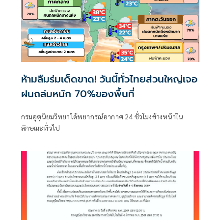
ห้ามลืมร่มเด็ดขาด! วันนี้ทั่วไทยส่วนใหญ่เจอ
ฝนถล่มหนัก 70%ของพื้นที่
กรมอุตุนิยมวิทยาได้พยากรณ์อากาศ 24 ชั่วโมงข้างหน้าใน
ลักษณะทั่วไป