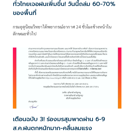
ทั่วไทยเจอฝนเพิ่มขึ้น! วันนี้ถล่ม 60-70%
ของพื้นที่
กรมอุตุนิยมวิทยาได้พยากรณ์อากาศ 24 ชั่วโมงข้างหน้าใน
ลักษณะทั่วไป
เตือนฉบับ 3! ร่องมรสุมพาดผ่าน 6-9
ส.ค.ฝนตกหนักมาก-คลื่นลมแรง