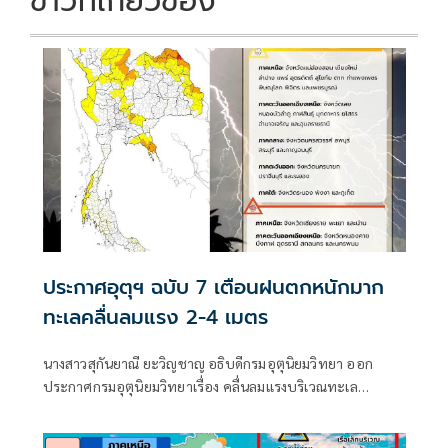
ข่าวที่เกี่ยวข้อง
ประกาศอุตุฯ ฉบับ 7 เตือนฝนตกหนักมาก
ทะเลคลื่นลมแรง 2-4 เมตร
นางสาวสุกันยาณี ยะวิญชาญ อธิบดีกรมอุตุนิยมวิทยา ออก
ประกาศกรมอุตุนิยมวิทยาเรื่อง คลื่นลมแรงบริเวณทะเล
อันดามันตอนบนและอ่าวไทยตอนบน และฝนตกหนักถึงหนัก
มากบริเวณประเทศไทย