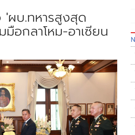
อ 'ผบ.ทหารสูงสุด
่วมมือกลาโหม-อาเซียน
N