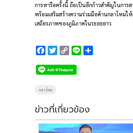
การหารือครั้งนี้ ถือเป็นอีกก้าวสำคัญในก
พร้อมเสริมสร้างความร่วมมือด้านกลาโหมให้
เสถียรภาพของภูมิภาคในระยะยาว
F
T
C
Li
S
ac
wi
o
n
h
e
tt
p
e
ar
b
er
y
e
o
Li
Tags
กลาโหม
o
n
k
k
ข่าวที่เกี่ยวข้อง