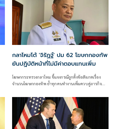
กลาโหมโต้ 'จิรัฏฐ์' ปม 62 โฆษกกองทัพ
ยันปฏิบัติหน้าที่ไม่มีค่าตอบแทนเพิ่ม
โฆษกกระทรวงกลาโหม ชี้แจงกรณีถูกตั้งข้อสังเกตเรื่อง
จำนวนโฆษกกองทัพ ย้ำทุกคนทำงานเพิ่มควบคู่ภารกิจ
ประจำ ไม่มีเงิ