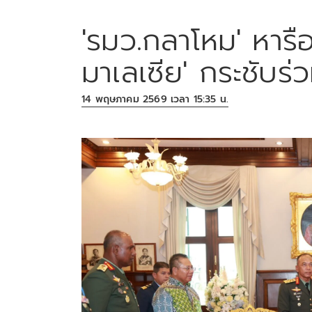
'รมว.กลาโหม' หารื
มาเลเซีย' กระชับร
14 พฤษภาคม 2569 เวลา 15:35 น.