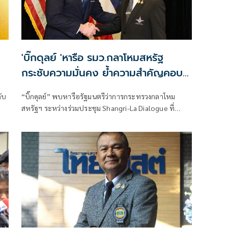
'บิ๊กดุลย์ 'หารือ รมว.กลาโหมสหรัฐ
กระชับความมั่นคง ย้ำความสำคัญคอบร้า
โกลด์
ับ
“บิ๊กดุลย์” พบหารือรัฐมนตรีว่าการกระทรวงกลาโหม
สหรัฐฯ ระหว่างร่วมประชุม Shangri-La Dialogue ที่
สิงคโปร์ เดินหน้ากระชับความร่วมมือด้านความมั่นคงไทย-
สหรัฐฯ เห็นพ้องปรับปรุงกรอบความร่วมมือและเอกสารที่
เกี่ยวข้องให้ทันสมัยรับมือภัยคุกคามรูปแบบใหม่ พ