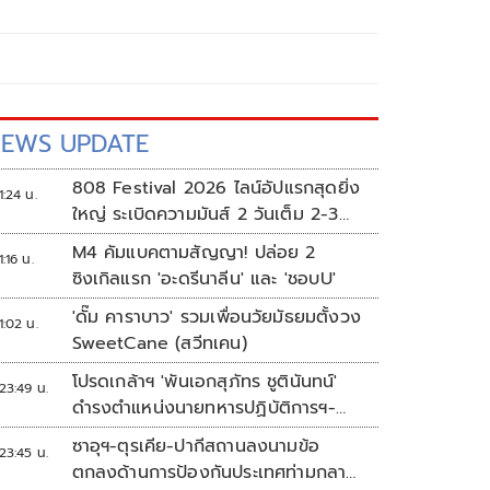
EWS UPDATE
808 Festival 2026 ไลน์อัปแรกสุดยิ่ง
1:24 น.
ใหญ่ ระเบิดความมันส์ 2 วันเต็ม 2-3
ต.ค.นี้
M4 คัมแบคตามสัญญา! ปล่อย 2
1:16 น.
ซิงเกิลแรก 'อะดรีนาลีน' และ 'ชอบU'
'ดั๊ม คาราบาว' รวมเพื่อนวัยมัธยมตั้งวง
1:02 น.
SweetCane (สวีทเคน)
โปรดเกล้าฯ 'พันเอกสุภัทร ชูตินันทน์'
23:49 น.
ดำรงตำแหน่งนายทหารปฏิบัติการฯ-
พระราชทานยศ 'พลตรี'
ซาอุฯ-ตุรเคีย-ปากีสถานลงนามข้อ
23:45 น.
ตกลงด้านการป้องกันประเทศท่ามกลาง