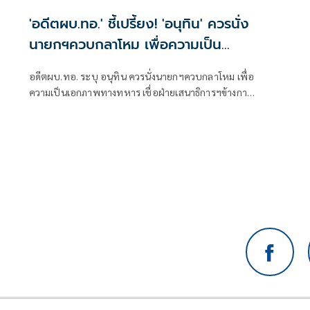
'อดีตผบ.ทอ.' ชี้เปรี้ยง! 'อนุทิน' ควรนั่ง
นายกฯควบกลาโหม เพื่อความเป็น
เอกภาพทางทหาร
อดีตผบ.ทอ. ระบุ อนุทิน ควรนั่งนายกฯควบกลาโหม เพื่อ
ความเป็นเอกภาพทางทหาร เชื่อฝ่ายเสนาธิการฯข้างกาย
จะช่วยกลั่นกรองเรื่องให้ตัดสินใจได้ แนะกองทัพ-ฝ่าย
มั่นคง นำเหตุการณ์สงครามตะวันออกกลางมาศึกษา ลด
การพึ่งพาซื้ออาวุธจากต่างประเทศ ให้หนุนยุทธภัณฑ์ เมด
อินไทยแลนด์มากขึ้น