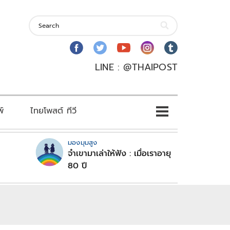
LINE : @THAIPOST
พ์
ไทยโพสต์ ทีวี
มองมุมสูง
จำเขามาเล่าให้ฟัง : เมื่อเราอายุ
80 ปี