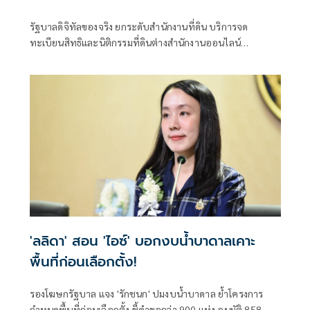
รัฐบาลดิจิทัลของจริง ยกระดับสำนักงานที่ดิน บริการจด
ทะเบียนสิทธิและนิติกรรมที่ดินต่างสำนักงานออนไลน์
ครอบคลุม 77 จังหวัดทั่วประเทศ พร้อมยกระดับสำนักงานที่ดิน
กทม.เป็นสำนักงานที่ดินอิเล็กทรอนิกส์ทั้งระบบ
'ลลิดา' สอน 'ไอซ์' บอกงบน้ำบาดาลเคาะ
พื้นที่ก่อนเลือกตั้ง!
รองโฆษกรัฐบาล แจง 'รักชนก' ปมงบน้ำบาดาล ย้ำโครงการ
กำหนดพื้นที่ก่อนเลือกตั้ง ชี้คำขอกว่า 900 แห่ง อนุมัติ 858