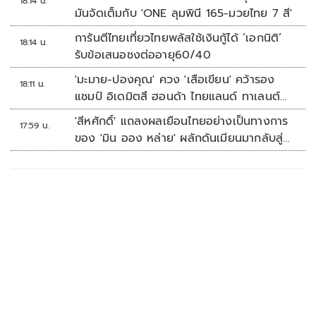
18:14 น.
มันจัดเต็มกับ 'ONE ลุมพินี 165-มวยไทย 7 สี'
การันตีไทยเที่ยวไทยพลัสใช้เงินกู้ได้ ‘เอกนิติ’
18:14 น.
รับข้อเสนอชงต่ออายุ60/40
'มะมาย-ปองคุณ' ควง 'เสือเขียน' คว้ารอง
18:11 น.
แชมป์ อิเดมิตสึ ฮอนด้า ไทยแลนด์ ทาเลนต์
คัพ สนาม 3
'สีหศักดิ์' แถลงผลเยือนไทยอย่างเป็นทางการ
17:59 น.
ของ 'มิน ออง หล่าย' ผลักดันเมียนมากลับสู่
อาเซียน