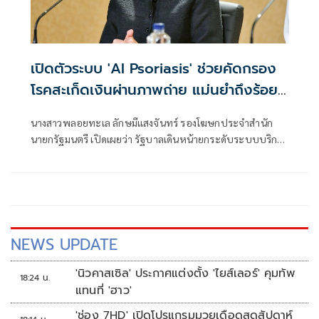
เปิดตัวระบบ 'AI Psoriasis' ช่วยคัดกรอง
โรคสะเก็ดเงินผ่านภาพถ่าย แม่นยำถึงร้อย
ละ 95
นางสาวพลอยทะเล ลักษมีแสงจันทร์ รองโฆษกประจำสำนัก
นายกรัฐมนตรี เปิดเผยว่า รัฐบาลเดินหน้ายกระดับระบบบริการ
สาธารณสุ
NEWS UPDATE
'นิวคาสเซิล' ประกาศแต่งตั้ง 'ไยส์เลอร์' คุมทัพ
18:24 น.
แทนที่ 'ฮาว'
'ช่อง 7HD' เปิดโปรแกรมมวยเดือดสุดสัปดาห์