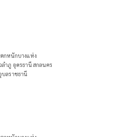
ฝนตกหนักบางแห่ง
วลำภู อุดรธานี สกลนคร
อุบลราชธานี