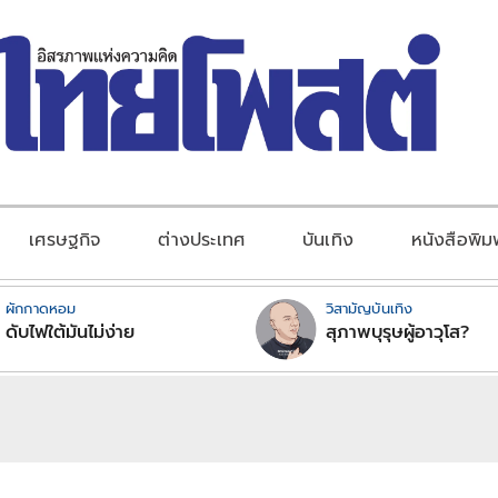
เศรษฐกิจ
ต่างประเทศ
บันเทิง
หนังสือพิม
ผักกาดหอม
วิสามัญบันเทิง
ดับไฟใต้มันไม่ง่าย
สุภาพบุรุษผู้อาวุโส?