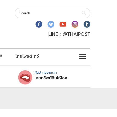
LINE : @THAIPOST
พ์
ไทยโพสต์ ทีวี
คันปากอยากเล่า
เลขทรัพย์สินให้โชค