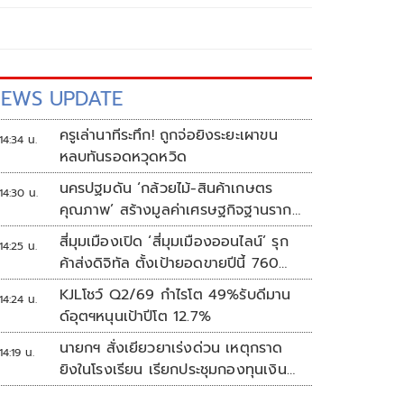
EWS UPDATE
ครูเล่านาทีระทึก! ถูกจ่อยิงระยะเผาขน
14:34 น.
หลบทันรอดหวุดหวิด
นครปฐมดัน ‘กล้วยไม้-สินค้าเกษตร
14:30 น.
คุณภาพ’ สร้างมูลค่าเศรษฐกิจฐานราก
ตั้งเป้าเงินสะพัด 10 ล้านบาท
สี่มุมเมืองเปิด ‘สี่มุมเมืองออนไลน์’ รุก
14:25 น.
ค้าส่งดิจิทัล ตั้งเป้ายอดขายปีนี้ 760
ล้านบาท
KJLโชว์ Q2/69 กำไรโต 49%รับดีมาน
14:24 น.
ด์อุตฯหนุนเป้าปีโต 12.7%
นายกฯ สั่งเยียวยาเร่งด่วน เหตุกราด
14:19 น.
ยิงในโรงเรียน เรียกประชุมกองทุนเงิน
ช่วยเหลือฯทันที