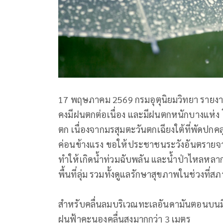
17 พฤษภาคม 2569 กรมอุตุนิยมวิทยา รายงา
คงมีฝนตกต่อเนื่อง และมีฝนตกหนักบางแห่ง 
ตก เนื่องจากมรสุมตะวันตกเฉียงใต้ที่พัดป
ค่อนข้างแรง ขอให้ประชาชนระวังอันตรายจ
ทำให้เกิดน้ำท่วมฉับพลัน และน้ำป่าไหลหลา
พื้นที่ลุ่ม รวมทั้งดูแลรักษาสุขภาพในช่วงที
สำหรับคลื่นลมบริเวณทะเลอันดามันตอนบนมีกำล
ฝนฟ้าคะนองคลื่นสูงมากกว่า 3 เมตร