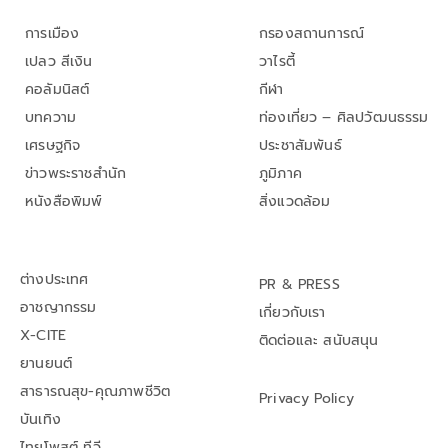
การเมือง
กรองสถานการณ์
เปลว สีเงิน
วาไรตี้
คอลัมนิสต์
กีฬา
บทความ
ท่องเที่ยว – ศิลปวัฒนธรรม
เศรษฐกิจ
ประชาสัมพันธ์
ข่าวพระราชสำนัก
ภูมิภาค
หนังสือพิมพ์
สิ่งแวดล้อม
ต่างประเทศ
PR & PRESS
อาชญากรรม
เกี่ยวกับเรา
X-CITE
ติดต่อและ สนับสนุน
ยานยนต์
สาธารณสุข-คุณภาพชีวิต
Privacy Policy
บันเทิง
ไทยโพสต์ ทีวี