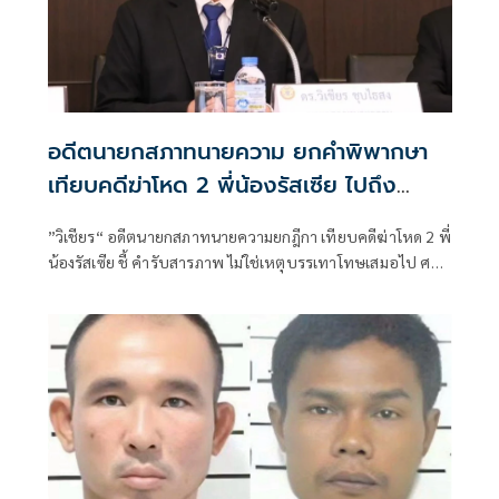
อดีตนายกสภาทนายความ ยกคำพิพากษา
เทียบคดีฆ่าโหด 2 พี่น้องรัสเซีย ไปถึง
ประหารชีวิตหรือไม่
”วิเชียร“ อดีตนายกสภาทนายความยกฎีกา เทียบคดีฆ่าโหด 2 พี่
น้องรัสเซีย ชี้ คำรับสารภาพ ไม่ใช่เหตุบรรเทาโทษเสมอไป ศาล
ไม่ต้องลดโทษก็ได้