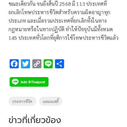
ขณะเดียวกัน จนถึงสิ้นปี 2568 มี 113 ประเทศที่
ยกเลิกโทษประหารชีวิตสำหรับความผิดอาญาทุก
ประเภท และเมื่อรวมประเทศที่ยกเลิกทั้งในทาง
กฎหมายหรือในทางปฏิบัติ ทำให้ปัจจุบันมีทั้งหมด
145 ประเทศทั่วโลกที่ยุติการใช้โทษประหารชีวิตแล้ว
F
T
C
Li
S
ac
wi
o
n
h
e
tt
p
e
ar
b
er
y
e
o
Li
Tags
ประหารชีวิต
แอมเนสตี้
o
n
k
k
ข่าวที่เกี่ยวข้อง