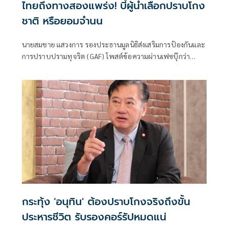
ไทยถึงทางสองแพร่ง! บี้ผู้นำเลือกปราบโกง
ชาติ หรือยอมจำนน
นายสมชาย แสวงการ รองประธานมูลนิธิส่งเสริมการป้องกันและ
การปราบปรามทุจริต (GAF) โพสต์ข้อความผ่านเฟซบุ๊กว่า
ประเทศไทยถึงทางสองแพร่ง ปราบปรามทุจริตคอร์รัปชันหรือ
ยอมจำนน?
กระทุ้ง 'อนุทิน' ต้องปราบโกงจริงถึงขั้น
ประหารชีวิต รับรองคอร์รัปหมดแน่