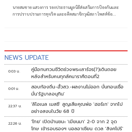
นายสมชาย แสวงการ รองประธานมูลนิธิส่งเสริมการป้องกันและ
การปราบปรามการทุจริต และอดีตสมาชิกวุฒิสภา โพสต์ข้อ
ความผ่านเฟซบุ๊กว่า คณะกรรมการประสานงานเพื่อการต่อต้าน
การทุจริต (คตท.)
NEWS UPDATE
คู่มือทบทวนชีวิตช่วงพระเสาร์จร(7)เดินถอย
0:03 น.
หลังสำหรับคนทุกลัคนาราศีตอนที่2
สอบท้องถิ่น-ฮั้วสว.-ผลงานไม่ออก บั่นทอนเชื่อ
0:01 น.
มั่น'รัฐบาลอนุทิน'
'ลิโอเนล เมสซี' สูญเสียคุณพ่อ 'ฮอร์เก' จากไป
22:37 น.
อย่างสงบในวัย 68 ปี
'ไทย' เปิดบ้านชนะ 'เมียนมา' 2-0 จาก 2 จุด
22:26 น.
โทษ เข้ารอบรองฯ บอลอาเซียน ดวล 'สิงคโปร์'