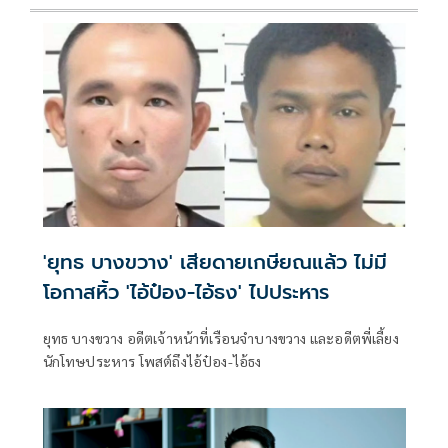
'ยุทธ บางขวาง' เสียดายเกษียณแล้ว ไม่มี
โอกาสหิ้ว 'ไอ้ป๋อง-ไอ้ธง' ไปประหาร
ยุทธ บางขวาง อดีตเจ้าหน้าที่เรือนจำบางขวาง และอดีตพี่เลี้ยง
นักโทษประหาร โพสต์ถึงไอ้ป๋อง-ไอ้ธง