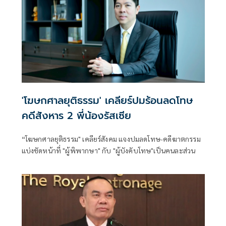
'โฆษกศาลยุติธรรม' เคลียร์ปมร้อนลดโทษ
คดีสังหาร 2 พี่น้องรัสเซีย
“โฆษกศาลยุติธรรม" เคลียร์สังคม แจงปมลดโทษ-คดีฆาตกรรม
แบ่งชัดหน้าที่ "ผู้พิพากษา" กับ "ผู้บังคับโทษ"เป็นคนละส่วน