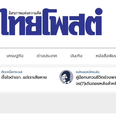
เศรษฐกิจ
ต่างประเทศ
บันเทิง
หนังสือพิม
คิดเหนือกระแส
แม่หมอสมัครเล่น
ตั้งใจด่าเขา...แต่เราเสียหาย
คู่มือทบทวนชีวิตช่วงพร
จร(7)เดินถอยหลังสำหร
ลัคนาราศีตอนที่2