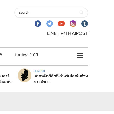
LINE : @THAIPOST
พ์
ไทยโพสต์ ทีวี
ทรรศนะ
ะเสาร์
'คาถาศักดิ์สิทธิ์'สำหรับโลกในช่วง
ับคนทุก
ระยะผ่าน!!!