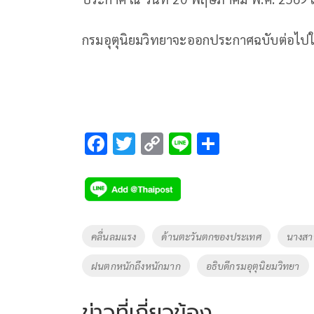
กรมอุตุนิยมวิทยาจะออกประกาศฉบับต่อไปใ
F
T
C
Li
S
ac
wi
o
n
h
e
tt
p
e
ar
b
er
y
e
o
Li
Tags
คลื่นลมแรง
ด้านตะวันตกของประเทศ
นางสา
o
n
ฝนตกหนักถึงหนักมาก
อธิบดีกรมอุตุนิยมวิทยา
k
k
ข่าวที่เกี่ยวข้อง