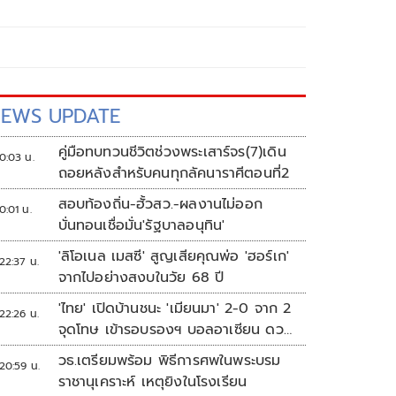
EWS UPDATE
คู่มือทบทวนชีวิตช่วงพระเสาร์จร(7)เดิน
0:03 น.
ถอยหลังสำหรับคนทุกลัคนาราศีตอนที่2
สอบท้องถิ่น-ฮั้วสว.-ผลงานไม่ออก
0:01 น.
บั่นทอนเชื่อมั่น'รัฐบาลอนุทิน'
'ลิโอเนล เมสซี' สูญเสียคุณพ่อ 'ฮอร์เก'
22:37 น.
จากไปอย่างสงบในวัย 68 ปี
'ไทย' เปิดบ้านชนะ 'เมียนมา' 2-0 จาก 2
22:26 น.
จุดโทษ เข้ารอบรองฯ บอลอาเซียน ดวล
'สิงคโปร์'
วธ.เตรียมพร้อม พิธีการศพในพระบรม
20:59 น.
ราชานุเคราะห์ เหตุยิงในโรงเรียน