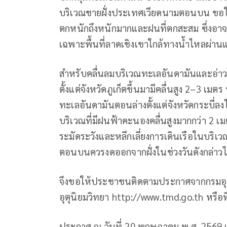
บริเวณชายฝั่งประเทศเวียดนามตอนบน ขอใ
ตกหนักถึงหนักมากและฝนที่ตกสะสม ซึ่งอาจ
เฉพาะพื้นที่ลาดเชิงเขาใกล้ทางน้ำไหลผ่านและ
สำหรับคลื่นลมบริเวณทะเลอันดามันและอ่า
ตั้งแต่จังหวัดภูเก็ตขึ้นมามีคลื่นสูง 2–3 เม
ทะเลอันดามันตอนล่างตั้งแต่จังหวัดกระบี
บริเวณที่มีฝนฟ้าคะนองคลื่นสูงมากกว่า 2 เ
ระมัดระวังและหลีกเลี่ยงการเดินเรือในบริเ
ตอนบนควรงดออกจากฝั่งในช่วงวันดังกล่าวไว
จึงขอให้ประชาชนติดตามประกาศจากกรมอุตุ
อุตุนิยมวิทยา http://www.tmd.go.th หรือ
ประกาศ ณ วันที่ 20 พฤษภาคม พ.ศ. 2569 เ