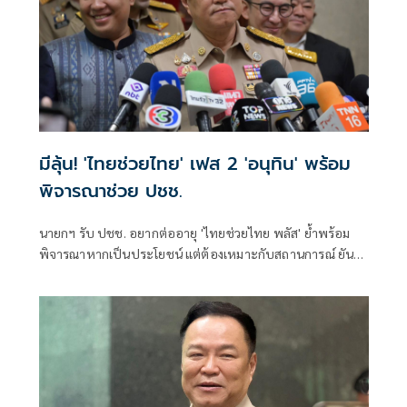
มีลุ้น! 'ไทยช่วยไทย' เฟส 2 'อนุทิน' พร้อม
พิจารณาช่วย ปชช.
นายกฯ รับ ปชช. อยากต่ออายุ 'ไทยช่วยไทย พลัส' ย้ำพร้อม
พิจารณาหากเป็นประโยชน์ แต่ต้องเหมาะกับสถานการณ์ ยัน
รัฐบาลมีเวลาอีก 3 ปี พิสูจน์ผลงาน แจงลุคขาสั้นเดินตลาด 'ก็ลม
มันเย็น'