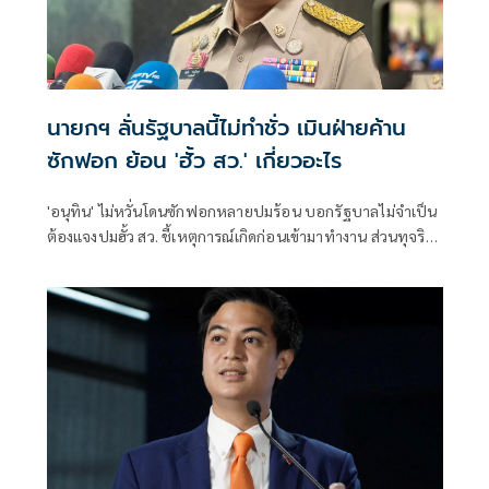
นายกฯ ลั่นรัฐบาลนี้ไม่ทำชั่ว เมินฝ่ายค้าน
ซักฟอก ย้อน 'ฮั้ว สว.' เกี่ยวอะไร
'อนุทิน' ไม่หวั่นโดนซักฟอกหลายปมร้อน บอกรัฐบาลไม่จำเป็น
ต้องแจงปมฮั้ว สว. ชี้เหตุการณ์เกิดก่อนเข้ามาทำงาน ส่วนทุจริต
สอบท้องถิ่นทำเต็มที่ เรื่องจบแล้ว ยันไม่ต้องมีองครักษ์พิทักษ์