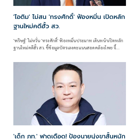
'ไอติม' ไม่สน 'ทรงศักดิ์' ฟ้องหมิ่น เปิดหลัก
ฐานใหม่คดีฮั้ว สว.
'พริษฐ์' ไม่หวั่น 'ทรงศักดิ์' ฟ้องหมิ่นประมาท เดินหน้าเปิดหลัก
ฐานใหม่คดีฮั้ว สว. ชี้ข้อมูลบัตรเลงคะแนนสอดคล้องโพย จี้
'กกต.' ส่งศาลตรวจสอบ
'เด็ก ภท.' ฟาดเดือด! ป้องนายนุ่งขาสั้นหนัก