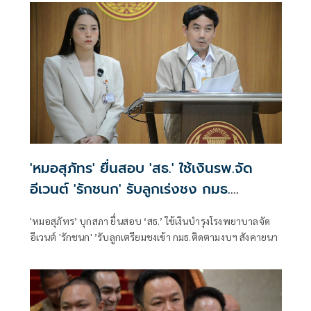
'หมอสุภัทร' ยื่นสอบ 'สธ.' ใช้เงินรพ.จัด
อีเวนต์ 'รักชนก' รับลูกเร่งชง กมธ.
สังคายนา
'หมอสุภัทร’ บุกสภา ยื่นสอบ ‘สธ.’ ใช้เงินบำรุงโรงพยาบาลจัด
อีเวนต์ 'รักชนก' ’รับลูกเตรียมชงเข้า กมธ.ติดตามงบฯ สังคายนา