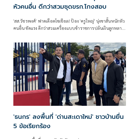
หัวคนอื่น ดีกว่าสวมชุดขรก.โกงสอบ
'สส.วัชรพงศ์' ฟาดเดือดโซเชียล! ป้อง 'ครูใหญ่' นุ่งขาสั้นหนักหัว
คนอื่น ซัดแรง ดีกว่าสวมเครื่องแบบข้าราชการปล้นเงินลูกหลาน
ชาวนาไปโกงสอบท้องถิ่น
'ธนกร' ลงพื้นที่ 'ด่านสะเดาใหม่' ชาวบ้านยื่น
5 ข้อเรียกร้อง