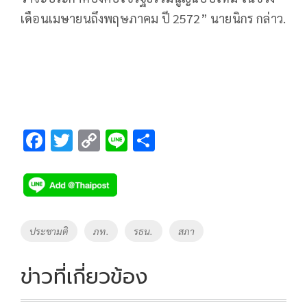
เดือนเมษายนถึงพฤษภาคม ปี 2572” นายนิกร กล่าว.
F
T
C
Li
S
ac
wi
o
n
h
e
tt
p
e
ar
b
er
y
e
o
Li
Tags
ประชามติ
ภท.
รธน.
สภา
o
n
k
k
ข่าวที่เกี่ยวข้อง