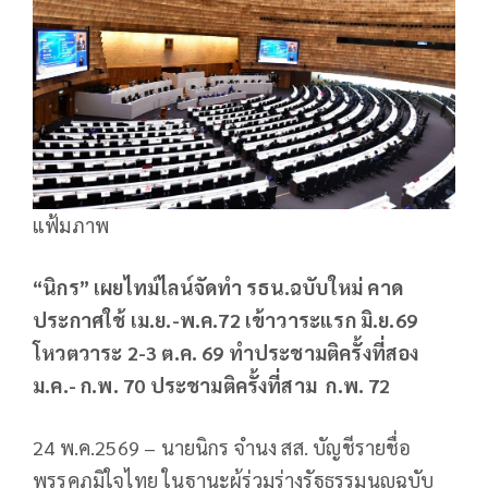
แฟ้มภาพ
“นิกร” เผยไทม์ไลน์จัดทำ รธน.ฉบับใหม่ คาด
ประกาศใช้ เม.ย.-พ.ค.72 เข้าวาระแรก มิ.ย.69
โหวตวาระ 2-3 ต.ค. 69 ทำประชามติครั้งที่สอง
ม.ค.- ก.พ. 70 ประชามติครั้งที่สาม ก.พ. 72
24 พ.ค.2569 – นายนิกร จำนง สส. บัญชีรายชื่อ
พรรคภูมิใจไทย ในฐานะผู้ร่วมร่างรัฐธรรมนูญฉบับ