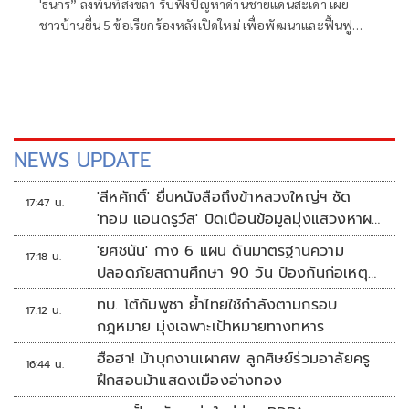
'ธนกร” ลงพื้นที่สงขลา รับฟังปัญหาด่านชายแดนสะเดา เผย
ชาวบ้านยื่น 5 ข้อเรียกร้องหลังเปิดใหม่ เพื่อพัฒนาและฟื้นฟู
แหล่งท่องเที่ยวชายแดนด่านนอกอย่างยั่งยืน
NEWS UPDATE
'สีหศักดิ์' ยื่นหนังสือถึงข้าหลวงใหญ่ฯ ซัด
17:47 น.
'ทอม แอนดรูว์ส' บิดเบือนข้อมูลมุ่งแสวงหาผล
ประโยชน์ทางการเมือง
'ยศชนัน' กาง 6 แผน ดันมาตรฐานความ
17:18 น.
ปลอดภัยสถานศึกษา 90 วัน ป้องกันก่อเหตุ
รุนแรง
ทบ. โต้กัมพูชา ย้ำไทยใช้กำลังตามกรอบ
17:12 น.
กฎหมาย มุ่งเฉพาะเป้าหมายทางทหาร
ฮือฮา! ม้าบุกงานเผาศพ ลูกศิษย์ร่วมอาลัยครู
16:44 น.
ฝึกสอนม้าแสดงเมืองอ่างทอง