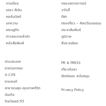
การเมือง
กรองสถานการณ์
เปลว สีเงิน
วาไรตี้
คอลัมนิสต์
กีฬา
บทความ
ท่องเที่ยว – ศิลปวัฒนธรรม
เศรษฐกิจ
ประชาสัมพันธ์
ข่าวพระราชสำนัก
ภูมิภาค
หนังสือพิมพ์
สิ่งแวดล้อม
ต่างประเทศ
PR & PRESS
อาชญากรรม
เกี่ยวกับเรา
X-CITE
ติดต่อและ สนับสนุน
ยานยนต์
สาธารณสุข-คุณภาพชีวิต
Privacy Policy
บันเทิง
ไทยโพสต์ ทีวี