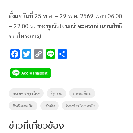
ตั้งแต่วันที่ 25 พ.ค. – 29 พ.ค. 2569 เวลา 06:00
– 22:00 น. ของทุกวัน(จนกว่าจะครบจำนวนสิทธิ
ของโครงการ)
F
T
C
Li
S
ac
wi
o
n
h
e
tt
p
e
ar
b
er
y
e
o
Li
Tags
ธนาคารกรุงไทย
รัฐบาล
ลงทะเบียน
o
n
สิทธิคงเหลือ
เป๋าตัง
ไทยช่วยไทย พลัส
k
k
ข่าวที่เกี่ยวข้อง