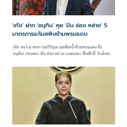
'เท้ง' ฝาก 'อนุทิน' คุย 'มิน อ่อง หล่าย' 5
มาตรการแก้มลพิษข้ามพรมแดน
'เท้ง' ชง 5 มาตรการแก้ปัญหามลพิษน้ำข้ามพรมแดน ถึง
'อนุทิน' ก่อนพบ 'มิน อ่อง หล่าย' แนะมอบ 'สีหศักดิ์' รับผิดชอบ
หลัก ฝ่ายค้านติดตามความคืบหน้าทุกไตรมาส