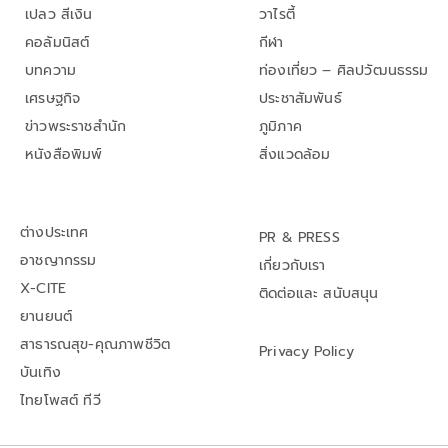
เปลว สีเงิน
วาไรตี้
คอลัมนิสต์
กีฬา
บทความ
ท่องเที่ยว – ศิลปวัฒนธรรม
เศรษฐกิจ
ประชาสัมพันธ์
ข่าวพระราชสำนัก
ภูมิภาค
หนังสือพิมพ์
สิ่งแวดล้อม
ต่างประเทศ
PR & PRESS
อาชญากรรม
เกี่ยวกับเรา
X-CITE
ติดต่อและ สนับสนุน
ยานยนต์
สาธารณสุข-คุณภาพชีวิต
Privacy Policy
บันเทิง
ไทยโพสต์ ทีวี