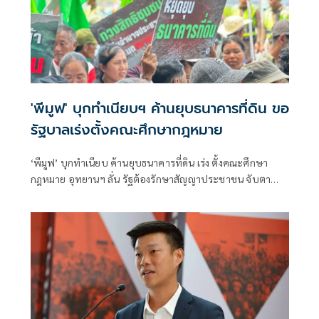
'พีมูฟ' บุกทำเนียบฯ ค้านยุบธนาคารที่ดิน ขอ
รัฐบาลเร่งตั้งคณะศึกษากฎหมาย
‘พีมูฟ’ บุกทำเนียบ ค้านยุบธนาคารที่ดิน เร่ง ตั้งคณะศึกษา
กฎหมาย อุทยานฯ ลั่น รัฐต้องรักษาสัญญาประชาชน จับตา
‘ทรงศักดิ์’ เตรียมคุยบ่ายนี้