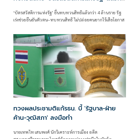
ว่า 4 ล้านราย
‘บัตรสวัสดิการแห่งรัฐ’ ยื่นทบทวนสิทธิแล้วกว่า 4 ล้านราย รัฐ
เร่งช่วยยืนยันตัวตน–ทบทวนสิทธิ ไม่ปล่อยคนยากไร้เสียโอกาส
ทวงผลประชามติแก้รธน. บี้ 'รัฐบาล-ฝ่าย
ค้าน-วุฒิสภา' ลงมือทำ
นายเทพไท เสนพงศ์ นักวิเคราะห์การเมือง อดีต
สส.นครศรีธรรมราช โพสต์ข้อความผ่านเฟซบุ๊กในหัวข้อ