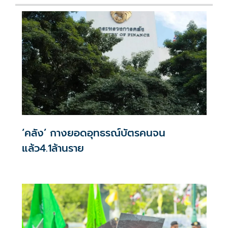
‘คลัง’ กางยอดอุทธรณ์บัตรคนจน
แล้ว4.1ล้านราย