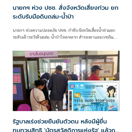
นายกฯ ห่วง ปชช. สั่งจังหวัดเสี่ยงท่วม ยก
ระดับรับมือดินถล่ม-น้ำป่า
นายกฯ ห่วงความปลอดภัย ปชช. กำชับจังหวัดเสี่ยงน้ำท่วมยก
ระดับเฝ้าระวังดินถล่ม-น้ำป่าไหลหลาก สำรองยาและเวชภัณฑ์
ไม่น้อยกว่า 72 ชม. ดูแลผู้ป่วยกลุ่มเปราะบางใกล้ชิด
รัฐบาลเร่งช่วยยืนยันตัวตน หลังมีผู้ยื่น
ทบทวนสิทธิ 'บัตรสวัสดิการแห่งรัฐ' แล้วก