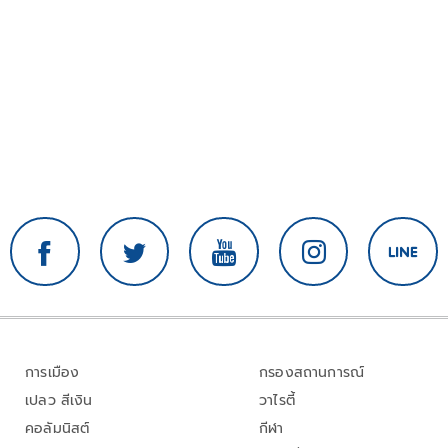
การเมือง
กรองสถานการณ์
เปลว สีเงิน
วาไรตี้
คอลัมนิสต์
กีฬา