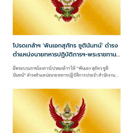
โปรดเกล้าฯ 'พันเอกสุภัทร ชูตินันทน์' ดำรง
ตำแหน่งนายทหารปฏิบัติการฯ-พระราชทาน
ยศ 'พลตรี'
มีพระบรมราชโองการโปรดเกล้าฯ ให้ “พันเอก สุภัทร ชูติ
นันทน์” ดำรงตำแหน่งนายทหารปฏิบัติการประจำ สำนักงาน
รองผู้บัญชาการกองบัญชากา