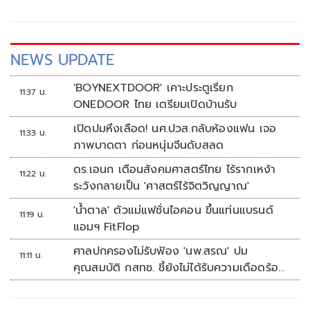
NEWS UPDATE
'BOYNEXTDOOR' เคาะประตูเรียก
11:37 น.
ONEDOOR ไทย เตรียมเปิดบ้านรับ
เปิดปมหึงเลือด! นศ.ปวส.กลับห้องแฟน เจอ
11:33 น.
ภาพบาดตา ก่อนหนุ่มจีนดับสลด
ดร.เอนก เตือนสังคมศาสตร์ไทย ไร้รากเหง้า
11:22 น.
ระวังกลายเป็น 'ศาสตร์ไร้จิตวิญญาณ'
'น้ำตาล' ตัวแม่แฟชั่นไอคอน ขึ้นแท่นแบรนด์
11:19 น.
แอมฯ FitFlop
ศาลปกครองไม่รับฟ้อง 'นพ.สรณ' ปม
11:11 น.
คุณสมบัติ กสทช. ชี้ยังไม่ได้รับความเดือดร้อน
เสียหาย