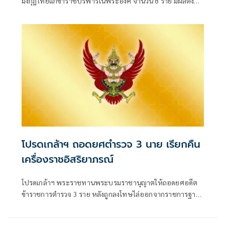
มงกุฎไทยแก่ข้าราชบริพารในพระองค์ จำนวน 8 ราย มีผลตั้งแต่
วันที่ 31 กรกฎาคม 2569 โดยมีทั้งชั้น
โปรดเกล้าฯ ถอดยศตำรวจ 3 นาย เรียกคืน
เครื่องราชอิสริยาภรณ์
โปรดเกล้าฯ พระราชทานพระบรมราชานุญาตให้ถอดยศอดีต
ข้าราชการตำรวจ 3 ราย หลังถูกลงโทษไล่ออกจากราชการฐาน
กร