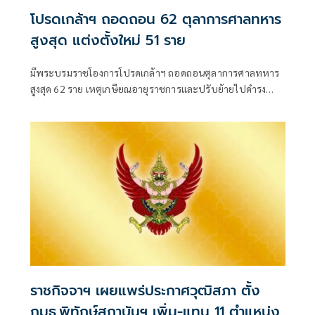
โปรดเกล้าฯ ถอดถอน 62 ตุลาการศาลทหาร
สูงสุด แต่งตั้งใหม่ 51 ราย
มีพระบรมราชโองการโปรดเกล้าฯ ถอดถอนตุลาการศาลทหาร
สูงสุด 62 ราย เหตุเกษียณอายุราชการและปรับย้ายไปดำรง
ตำแหน่งอื่น พร้อมแต่งตั้งนายทหารสัญญาบัตรดำรงตำแหน่ง
แทน 51 ราย
ราชกิจจาฯ เผยแพร่ประกาศวุฒิสภา ตั้ง
กมธ.พิทักษ์สถาบันฯ เพิ่ม-แทน 11 ตำแหน่ง