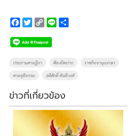
F
T
C
Li
S
ac
wi
o
n
h
e
tt
p
e
ar
b
er
y
e
o
Li
Tags
ประธานศาลฎีกา
ฟ้องปิดปาก
ราชกิจจานุเบกษา
o
n
ศาลยุติธรรม
อดิศักดิ์ ตันติวงศ์
k
k
ข่าวที่เกี่ยวข้อง