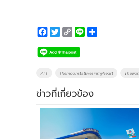
F
T
C
Li
S
ac
wi
o
n
h
e
tt
p
e
ar
b
er
y
e
o
Li
Tags
PTT
Themoonstilllivesinmyheart
Thewo
o
n
k
k
ข่าวที่เกี่ยวข้อง