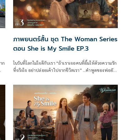
ภาพยนตร์สั้น ชุด The Woman Series
ตอน She is My Smile EP.3
จาก
ในวันที่โลกไม่ใจดีกับเรา “ถ้าเราเจอคนที่ยิ้มให้ด้วยความรัก
ที่จริงใจ อย่าปล่อยเค้าไปจากชีวิตเรา” ...คำพูดของพ่อยัง
คงก้องชัดในหัวของ “ลูกชาย” ที่เพิ่งสร้างรอยร้าวในความ
งคง
สัมพันธ์กับ “อัญญ่า” ด้วยความเข้าใจผิดที่ตัวเขาคิดไปเอง
ความฝันทั้งหมดที่ทั้งคู่เคยก่อร่างสร้างมาเกือบถูกทำลาย
ลงหมดสิ้น แต่แล้วด้วย “รอยยิ้ม” ของใครบางคน ได้ช่วย
นำทางให้ทั้งคู่มองเห็นหนทางสว่าง ผ่านพ้นช่วงเวลาอัน
ยากลำบาก ก่อนจะกลับมาเข้าใจ และร่วมกันสานฝันที่จะ
ส่งมอบรอยยิ้มนั้นไปสู่ผู้คน เพื่อสร้างพลังและแรงบันดาล
ใจให้ทุกชีวิตได้ก้าวต่อไปอย่างมีความสุข