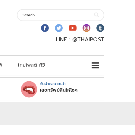
LINE : @THAIPOST
พ์
ไทยโพสต์ ทีวี
คันปากอยากเล่า
เลขทรัพย์สินให้โชค