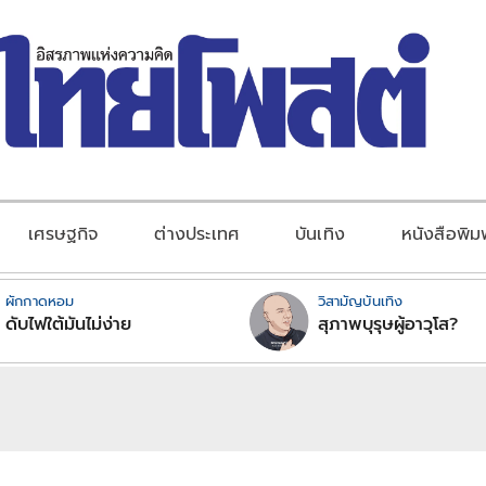
เศรษฐกิจ
ต่างประเทศ
บันเทิง
หนังสือพิม
ผักกาดหอม
วิสามัญบันเทิง
ดับไฟใต้มันไม่ง่าย
สุภาพบุรุษผู้อาวุโส?