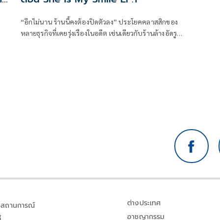
“อีกไม่นาน ร้านนี้คงต้องปิดตัวลง” ประโยคคลาสสิกของ
หลายธุรกิจที่เคยรุ่งเรืองในอดีต เช่นเดียวกับร้านล้างอัดรูป
ฟิล์มของ “ลูกชาย” ชายหนุ่มเจ้าของร้านที่สืบต่อกิจการ
จากรุ่นพ่อรุ่นแม่ กำลังถอดใจกับร้านทึมมืดใกล้ตกยุค ที่อยู่
ๆ ก็กลับสว่างวาบด้วยการปรากฏตัวของ “อัญญ่า”
ต่างประเทศ
สถานการณ์
อาชญากรรม
้