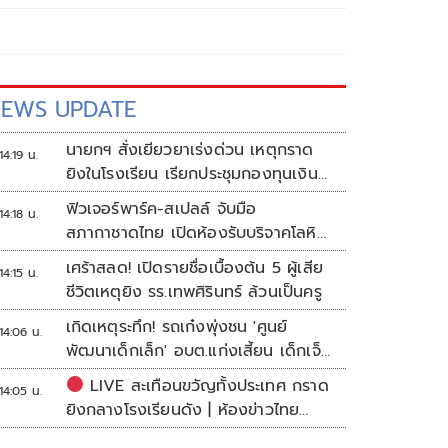
EWS UPDATE
นายกฯ สั่งเยียวยาเร่งด่วน เหตุกราด
14:19 น.
ยิงในโรงเรียน เรียกประชุมกองทุนเงิน
ช่วยเหลือฯทันที
ฟิวเจอร์พาร์ค-สเปลล์ จับมือ
14:18 น.
สภากาชาดไทย เปิดห้องรับบริจาคโลหิต
ประจำแห่งแรกในศูนย์การค้าปทุมธานี
เศร้าสลด! เปิดรายชื่อเบื้องต้น 5 ผู้เสีย
14:15 น.
ชีวิตเหตุยิง รร.เทพศิรินทร์ ล้วนเป็นครู
เกิดเหตุระทึก! รถเก๋งพุ่งชน 'ศูนย์
14:06 น.
พัฒนาเด็กเล็ก' อบต.แก่งเสี้ยน เด็กเจ็บ
กว่า 10 ราย
LIVE สะเทือนขวัญทั้งประเทศ กราด
14:05 น.
ยิงกลางโรงเรียนดัง | ห้องข่าวไทย
โพสต์