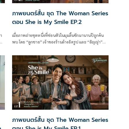
ภาพยนตร์สั้น ชุด The Woman Series
ตอน She is My Smile EP.2
เมื่อภาพถ่ายชุดหนึ่งที่ซ่อนตัวในมุมลิ้นชักมานานปีถูกค้น
พบ โดย “ลูกชาย” เจ้าของร้านล้างอัดรูป และ “อัญญ่า”
หญิงสาวผู้มีรอยยิ้มอันสดใส เหมือนได้ค้นพบแรงบันดาลใจ
ใหม่ของชีวิต อัญญ่าค่อย ๆ กลายมาเป็นเพื่อนคู่คิดที่อยู่
เคียงข้างชายหนุ่ม เธอไม่ใช่แค่แสงสว่าง แต่เป็นทั้งกำลังใจ
ภาพยนตร์สั้น ชุด The Woman Series
n
ตอน She is My Smile EP.1