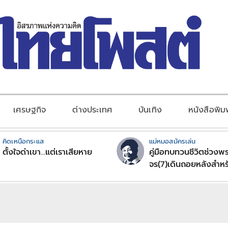
เศรษฐกิจ
ต่างประเทศ
บันเทิง
หนังสือพิม
คิดเหนือกระแส
แม่หมอสมัครเล่น
ตั้งใจด่าเขา...แต่เราเสียหาย
คู่มือทบทวนชีวิตช่วงพร
จร(7)เดินถอยหลังสำหร
ลัคนาราศีตอนที่2