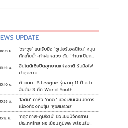
EWS UPDATE
'วราวุธ' แนะรับมือ 'ซูเปอร์เอลนีโญ' หนุน
16:03 น.
กักเก็บน้ำ-ทำฝนหลวง ดัน 'ทำนาเปียก
สลับแห้ง'
อินโดนีเซียปิดอุทยานแห่งชาติ รับมือไฟ
15:46 น.
ป่าลุกลาม
ตัวแทน JB League รุ่นอายุ 11 ปี คว้า
15:40 น.
อันดับ 3 ศึก World Youth
Championship 2026 ที่สิงคโปร์
'ไอติม' กาหัว 'กกต.' แจงเส้นเงินนักการ
15:38 น.
เมืองท้องถิ่นซุ้ม 'สุขสมรวย'
'กฤตภาส-ภุมรัตน์' ซิวแชมป์จักรยาน
15:12 น.
ประเทศไทย ผอ.เขื่อนภูมิพล พร้อมรับ