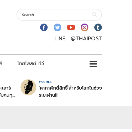
LINE : @THAIPOST
พ์
ไทยโพสต์ ทีวี
ทรรศนะ
ะเสาร์
'คาถาศักดิ์สิทธิ์'สำหรับโลกในช่วง
ับคนทุก
ระยะผ่าน!!!