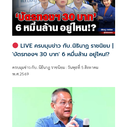
LIVE ครบมุมข่าว กับ..นิธินาฏ ราชนิยม |
'บัตรทองฯ 30 บาท' 6 หมื่นล้าน อยู่ไหน!?
ครบมุมข่าว กับ..นิธินาฏ ราชนิยม : วันพุธที่ 5 สิงหาคม
พ.ศ.2569