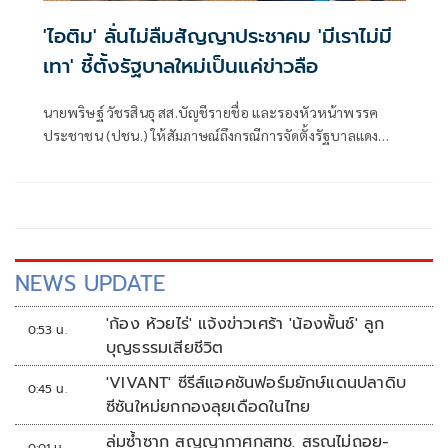
'ไอติม' ลั่นไม่ลืมสัญญาประชาคม 'มีเราไม่มี
เทา' ชี้ตั้งรัฐบาลใหม่เป็นแค่ข่าวลือ
นายพริษฐ์ วัชรสินธุ สส.บัญชีรายชื่อ และรองหัวหน้าพรรค
ประชาชน (ปชน.) ให้สัมภาษณ์ถึงกรณีการจัดตั้งรัฐบาลแดง
เขียว ส้ม ซึ่งร.อ.ธรรมนัส พรหมเผ่า สส.บัญชีรายชื่อ และหัวหน้า
พรรคกล้าธรรม ก็ระบุว่าลืมไปหมดแล้วที่เคยพูดว่า “มีเราไม่มี
เทา” จะเป็นการเปิดโอกาสให้ส้มเข้าร่วมรัฐบาลหรือไม่ ว่า ตอน
นี้ตั้งอยู่บนสมมติฐานหลายอย่างมาก ซึ่งก็ยังไม่ได้มีการยืนยันใน
แต่ละภาคส่วน
NEWS UPDATE
'ก้อง ห้วยไร่' แจ้งข่าวเศร้า 'น้องพั้นช์' ลูก
0:53 น.
บุญธรรมเสียชีวิต
'VIVANT' ซีรีส์แอคชันฟอร์มยักษ์แดนปลาดิบ
0:45 น.
ซีซันใหม่ยกกองลุยเดือดในไทย
ล่มซ้ำซาก สุญญากาศกสทช. สรณไม่ถอย-
0:01 น.