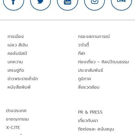
การเมือง
กรองสถานการณ์
เปลว สีเงิน
วาไรตี้
คอลัมนิสต์
กีฬา
บทความ
ท่องเที่ยว – ศิลปวัฒนธรรม
เศรษฐกิจ
ประชาสัมพันธ์
ข่าวพระราชสำนัก
ภูมิภาค
หนังสือพิมพ์
สิ่งแวดล้อม
ต่างประเทศ
PR & PRESS
อาชญากรรม
เกี่ยวกับเรา
X-CITE
ติดต่อและ สนับสนุน