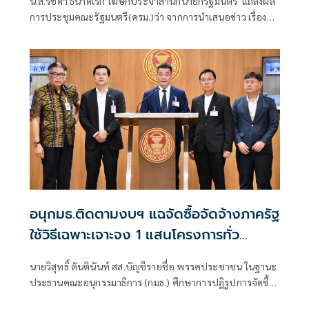
น.ส.รัชดา ธนาดิเรก โฆษกประจำสำนักนายกรัฐมนตรี แถลงผล
การประชุมคณะรัฐมนตรี(ครม.)ว่า จากการนำเสนอข่าว เรื่อง
เสถียรภาพของรัฐบาล ซึ่งสื่อมวลชนรับทราบคำตอบจากพรรค
ร่วมรัฐบาลและนายกฯไปแล้วว่า รัฐบาลนี้มีเสถียรภาพและ
ทำงานร่วมกันอย่างเต็มที่
อนุกมธ.ติดตามงบฯ แฉจัดซื้อจัดจ้างภาครัฐ
ใช้วิธีเฉพาะเจาะจง 1 แสนโครงการทั่ว
ประเทศ เอื้อทุจริตงบกว่า 5 หมื่นล้านบาท
นายวิสุทธิ์ ตันตินันท์ สส.บัญชีรายชื่อ พรรคประชาชน ในฐานะ
ประธานคณะอนุกรรมาธิการ (กมธ.) ศึกษาการปฏิรูปการจัดซื้อ
จัดจ้างภาครัฐ ภายใต้คณะกรรมาธิการศึกษาการจัดทำและ