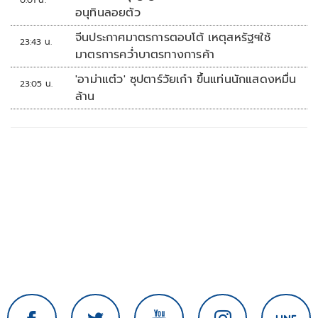
อนุทินลอยตัว
จีนประกาศมาตรการตอบโต้ เหตุสหรัฐฯใช้
23:43 น.
มาตรการคว่ำบาตรทางการค้า
'อาม่าแต๋ว' ซุปตาร์วัยเก๋า ขึ้นแท่นนักแสดงหมื่น
23:05 น.
ล้าน