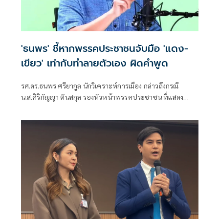
'ธนพร' ชี้หากพรรคประชาชนจับมือ 'แดง-
เขียว' เท่ากับทำลายตัวเอง ผิดคำพูด
รศ.ดร.ธนพร ศรียากูล นักวิเคราะห์การเมือง กล่าวถึงกรณี
น.ส.ศิริกัญญา ตันสกุล รองหัวหน้าพรรคประชาชน ที่แสดง
ความเห็นว่าหากเกิดการจัดตั้งรัฐบาลระหว่างพรรคเพื่อไทยกับ
พรรคภูมิใจไทย ก็จำเป็นต้องพูดคุยกับพรรคประชาชนด้วยว่า