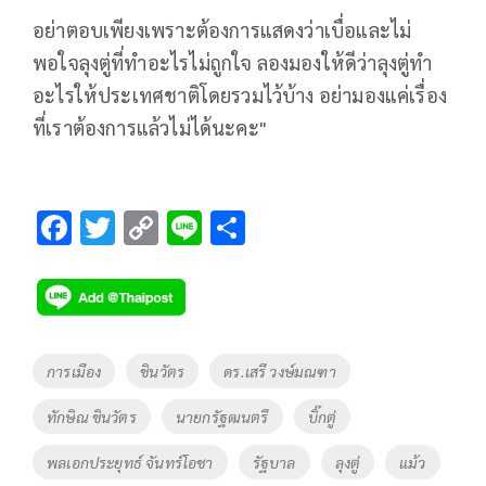
อย่าตอบเพียงเพราะต้องการแสดงว่าเบื่อและไม่
พอใจลุงตู่ที่ทำอะไรไม่ถูกใจ ลองมองให้ดีว่าลุงตู่ทำ
อะไรให้ประเทศชาติโดยรวมไว้บ้าง อย่ามองแค่เรื่อง
ที่เราต้องการแล้วไม่ได้นะคะ"
F
T
C
Li
S
ac
wi
o
n
h
e
tt
p
e
ar
b
er
y
e
o
Li
Tags
การเมือง
ชินวัตร
ดร.เสรี วงษ์มณฑา
o
n
ทักษิณ ชินวัตร
นายกรัฐฒนตรี
บิ๊กตู่
k
k
พลเอกประยุทธ์ จันทร์โอชา
รัฐบาล
ลุงตู่
แม้ว