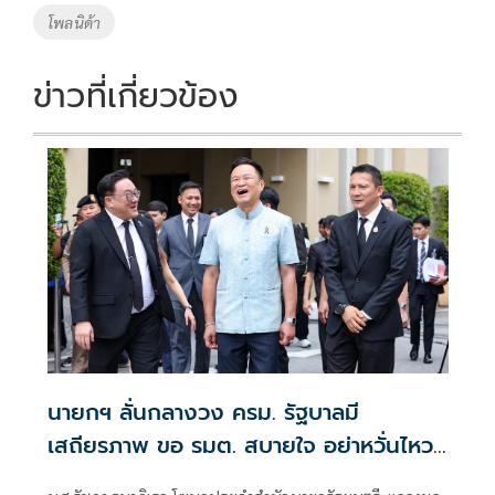
โพลนิด้า
ข่าวที่เกี่ยวข้อง
นายกฯ ลั่นกลางวง ครม. รัฐบาลมี
เสถียรภาพ ขอ รมต. สบายใจ อย่าหวั่นไหว
คำถามยุยง