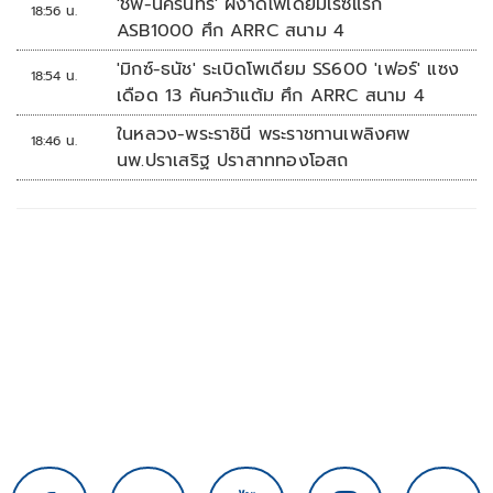
'ชิพ-นครินทร์' ผงาดโพเดียมเรซแรก
18:56 น.
ASB1000 ศึก ARRC สนาม 4
'มิกซ์-ธนัช' ระเบิดโพเดียม SS600 'เฟอร์' แซง
18:54 น.
เดือด 13 คันคว้าแต้ม ศึก ARRC สนาม 4
ในหลวง-พระราชินี พระราชทานเพลิงศพ
18:46 น.
นพ.ปราเสริฐ ปราสาททองโอสถ