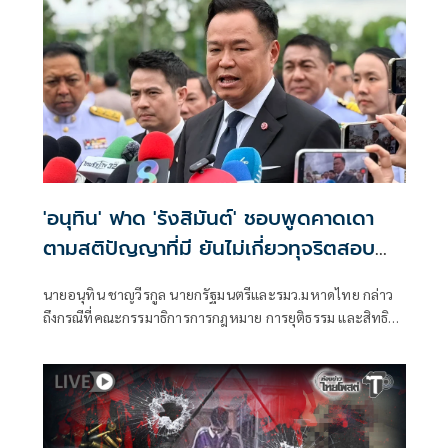
'อนุทิน' ฟาด 'รังสิมันต์' ชอบพูดคาดเดา
ตามสติปัญญาที่มี ยันไม่เกี่ยวทุจริตสอบ
ท้องถิ่น
นายอนุทิน ชาญวีรกูล นายกรัฐมนตรีและรมว.มหาดไทย กล่าว
ถึงกรณีที่คณะกรรมาธิการการกฎหมาย การยุติธรรม และสิทธิ
มนุษยชน สภาผู้แทนราษฎร ที่มี นายรังสิมันต์ โรม เป็นประธาน
กรรมาธิการ มีการอ้างชื่อนายกรัฐมนตรี เข้าไปเกี่ยวข้องกับการ
ทุจริตสอบท้องถิ่น