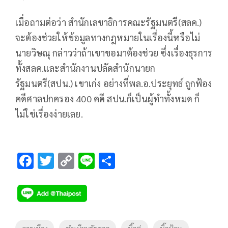
เมื่อถามต่อว่า สำนักเลขาธิการคณะรัฐมนตรี(สลค.)
จะต้องช่วยให้ข้อมูลทางกฎหมายในเรื่องนี้หรือไม่
นายวิษณุ กล่าวว่าถ้าเขาขอมาต้องช่วย ซึ่งเรื่องธุรการ
ทั้งสลค.และสำนักงานปลัดสำนักนายก
รัฐมนตรี(สปน.) เขาเก่ง อย่างที่พล.อ.ประยุทธ์ ถูกฟ้อง
คดีศาลปกครอง 400 คดี สปน.ก็เป็นผู้ทำทั้งหมด ก็
ไม่ใช่เรื่องง่ายเลย.
F
T
C
Li
S
ac
wi
o
n
h
e
tt
p
e
ar
b
er
y
e
o
Li
Tags
การเมือง
ทำเนียบรัฐฐาล
บิ๊กตู่
บิ๊กป้อม