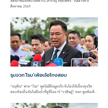
อิสรภาพแห่งความคิด กับ..สำราญ รอดเพชร : วันเสาร์ที่ 8
อิสรภาพแห่งความคิด กับ..สำราญ รอด
สิงหาคม 2569
เพชร
รุมจวก‘โรม’เพ้อเจ้อโกงสอบ
“อนุทิน” ฟาด “โรม” พูดไม่มีข้อมูลจริง จับโยงให้เอี่ยวทุจริต
สอบท้องถิ่น ยันไม่มีหน้าที่ดูทีโออาร์ “วรศิษฎ์” ตอก พูดข้อเท็จ
จริงไม่ครบ