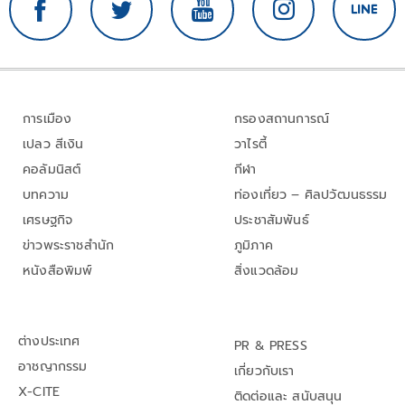
การเมือง
กรองสถานการณ์
เปลว สีเงิน
วาไรตี้
คอลัมนิสต์
กีฬา
บทความ
ท่องเที่ยว – ศิลปวัฒนธรรม
เศรษฐกิจ
ประชาสัมพันธ์
ข่าวพระราชสำนัก
ภูมิภาค
หนังสือพิมพ์
สิ่งแวดล้อม
ต่างประเทศ
PR & PRESS
อาชญากรรม
เกี่ยวกับเรา
X-CITE
ติดต่อและ สนับสนุน