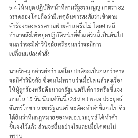
5:4 ให้หยุดปฏิบัติหน้าที่ตามรัฐธรรมนูญ มาตรา 82
วรรคสอง โดยถือว่ามีเหตุอันควรสงสัยว่าเข้าตาม
คำร้องของพรรคร่วมฝ่ายค้านหรือไม่ โดยศาลมี
อำนาจสั่งให้หยุดปฏิบัติหน้าที่ตั้งแต่วันนี้เป็นต้นไป
จนกว่าจะมีคำวินิจฉัยหรือจนกว่าจะมีการ
เปลี่ยนแปลงคำสั่ง
นายวิษณุ กล่าวต่อว่า แต่โดยปกติจะเป็นจนกว่าศาล
จะมีคำวินิจฉัย ซึ่งตนไม่ทราบว่าเมื่อใด แล้วส่งเรื่อง
ให้ผู้ถูกร้องหรือคือนายกรัฐมนตรีให้การหรือชี้แจง
ภายใน 15 วัน นับแต่วันนี้ (24 ส.ค.) พล.อ.ประยุทธ์
จันทร์โอชา นายกรัฐมนตรี จะต้องทำคำชี้แจงไป ซึ่ง
ได้ยินว่าทีมกฎหมายของพล.อ.ประยุทธ์ ได้ทำคำ
ชี้แจงไว้แล้ว ส่วนจะยื่นอย่างไรและเมื่อใดตนไม่
ทราบ