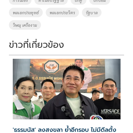
o
n
พลเอกประยุทธ์
พลเอกประวิตร
รัฐบาล
k
k
วิษณุ เครืองาม
ข่าวที่เกี่ยวข้อง
'ธรรมนัส' ลงสงขลา ย้ำอีกรอบ ไม่มีดีลตั้ง