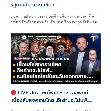
รัฐบาลส้ม แดง เขียว
ร.อ.ธรรมนัส พรหมเผ่า สส.บัญชีรายชื่อ หัวหน้าพรรคกล้าธรรม
ลงพื้นที่จังหวัดสงขลา พร้อมด้วยนางปวีณา หงสกุล ซึ่งร่วมเดิน
ทางมาด้วย เพื่อพบปะนายเดชอิศม์ ขาวทอง และสมาชิกพรรค
ณ ที่ทำการนายเดชอิศม์ โดยมีการประชุมหารือแนวทางการ
ทำงานและขับเคลื่อนนโยบายในพื้นที่ ก่อนเดินทางต่อไปยัง
จังหวัดพัทลุง
LIVE สัมภาษณ์พิเศษ ดร.เลอพงษ์
.เบื้องลับสงครามโหด .อิหร่านจะไม่แพ้..
.ระเบียบโลกใหม่ในตะวันออกกลาง…. |