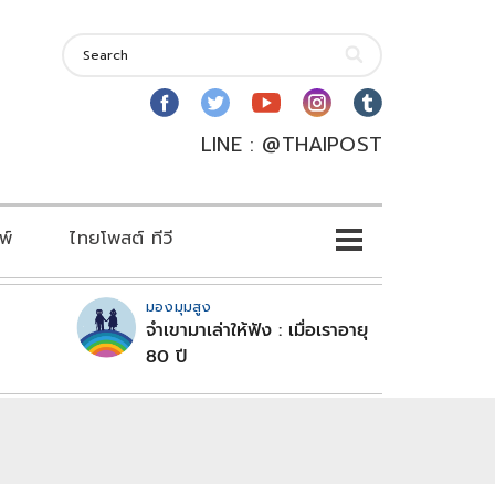
LINE : @THAIPOST
พ์
ไทยโพสต์ ทีวี
มองมุมสูง
จำเขามาเล่าให้ฟัง : เมื่อเราอายุ
80 ปี