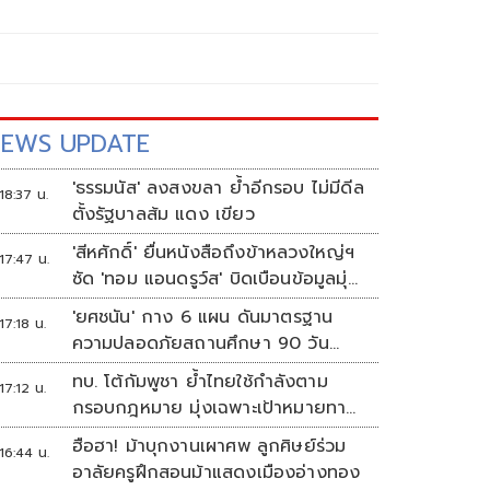
EWS UPDATE
'ธรรมนัส' ลงสงขลา ย้ำอีกรอบ ไม่มีดีล
18:37 น.
ตั้งรัฐบาลส้ม แดง เขียว
'สีหศักดิ์' ยื่นหนังสือถึงข้าหลวงใหญ่ฯ
17:47 น.
ซัด 'ทอม แอนดรูว์ส' บิดเบือนข้อมูลมุ่ง
แสวงหาผลประโยชน์ทางการเมือง
'ยศชนัน' กาง 6 แผน ดันมาตรฐาน
17:18 น.
ความปลอดภัยสถานศึกษา 90 วัน
ป้องกันก่อเหตุรุนแรง
ทบ. โต้กัมพูชา ย้ำไทยใช้กำลังตาม
17:12 น.
กรอบกฎหมาย มุ่งเฉพาะเป้าหมายทาง
ทหาร
ฮือฮา! ม้าบุกงานเผาศพ ลูกศิษย์ร่วม
16:44 น.
อาลัยครูฝึกสอนม้าแสดงเมืองอ่างทอง