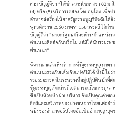
สาม บัญญัติว่า “ให้นำความในมาตรา 82 มาใช
(4) หรือ (5) หรือวรรคสอง โดยอนุโลม เพื่อป
อำนาจส่งเรื่องให้ศาลรัฐธรรมนูญวินิจฉัยได้ด
พุทธศักราช 2560 มาตรา 158 วรรคสี่ ได้
บัญญัติว่า “นายกรัฐมนตรีจะดำรงตำแหน่งรวมกั
ตำแหน่งติดต่อกันหรือไม่ แต่มิให้นับรวมระยะ
ตำแหน่ง”
พิจารณาแล้วเห็นว่า การที่รัฐธรรมนูญ มาตร
ตำแหน่งรวมกันแล้วเกินแปดปีมิได้ ทั้งนี้ ไม่
รวมระยะเวลาในระหว่างที่อยู่ปฏิบัติหน้าที่
รัฐธรรมนูญดังกล่าวมีเจตนารมณ์ในการมุ่ง
ซึ่งเป็นหัวหน้า ฝ่ายบริหาร อันเป็นคุณค่าขอ
สิทธิและเสรีภาพของปวงชนชาวไทยแต่อย่างใ
หนึ่งของอำนาจอธิปไตยอันเป็นอำนาจสูงสุ