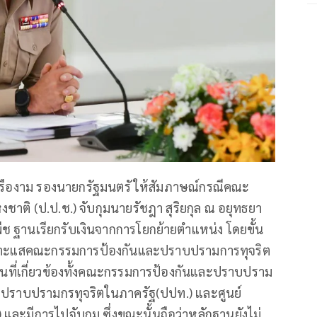
เครืองาม รองนายกรัฐมนตรั ให้สัมภาษณ์กรณีคณะ
ติ (ป.ป.ช.) จับกุมนายรัชฎา สุริยกุล ณ อยุทธยา
์พืช ฐานเรียกรับเงินจากการโยกย้ายตำแหน่ง โดยขั้น
้งเบาะแสคณะกรรมการป้องกันและปราบปรามการทุจริต
นที่เกี่ยวข้องทั้งคณะกรรมการป้องกันและปราบปราม
ปราบปรามกรทุจริตในภาครัฐ(ปปท.) และศูนย์
ละมีการไปจับกุม ซึ่งขณะนั้นถือว่าหลักฐานยังไม่