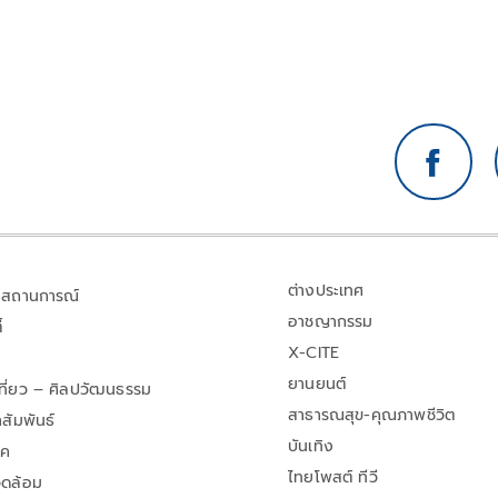
ต่างประเทศ
สถานการณ์
อาชญากรรม
้
X-CITE
ยานยนต์
เที่ยว – ศิลปวัฒนธรรม
สาธารณสุข-คุณภาพชีวิต
สัมพันธ์
บันเทิง
าค
ไทยโพสต์ ทีวี
วดล้อม