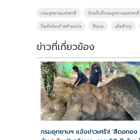
b
er
y
e
o
Li
Tags
กรมอุทยานแห่งชาติ
จับอธิบดีกรมอุทยานแห่งชาติ
o
n
วิ่งเต้นโยกย้ายตำแหน่ง
สินบน
เด้งเข้ากรุ
k
k
ข่าวที่เกี่ยวข้อง
กรมอุทยานฯ แจ้งข่าวเศร้า! 'สีดอทอง