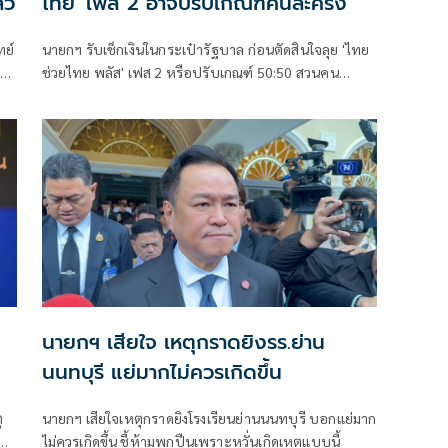
้ว
ไทย' เฟส 2 อาจปรับเกณฑ์คนละครึ่ง
ทย์
นายกฯ รับเช็กเงินในกระเป๋ารัฐบาล ก่อนตัดสินใจลุย 'ไทย
ช่วยไทย พลัส' เฟส 2 หรือปรับเกณฑ์ 50:50 สวนคน
วิจารณ์ปมเป็นภาระประชาชน ชี้การค้า-จีดีพี พุ่งไม่พูดถึง
ยันสถานะคลังยังแข็งแรง
นายกฯ เสียใจ เหตุกราดยิงรร.ย่าน
นนทบุรี แย่มากไม่ควรเกิดขึ้น
ุ
นายกฯ เสียใจเหตุกราดยิงโรงเรียนย่านนนทบุรี บอกแย่มาก
ปืน
ไม่ควรเกิดขึ้น ชี้ห้ามพกปืนเพราะหวั่นเกิดเหตุแบบนี้