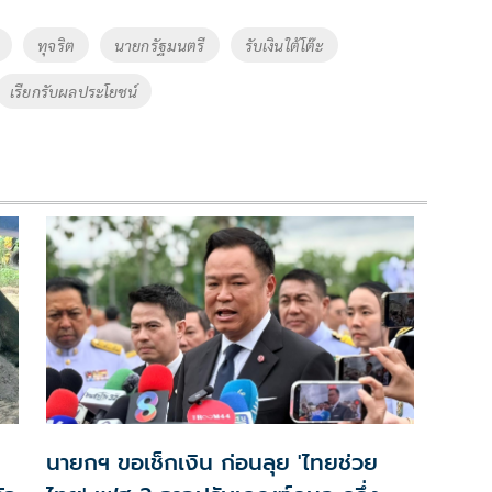
ทุจริต
นายกรัฐมนตรี
รับเงินใต้โต๊ะ
เรียกรับผลประโยชน์
นายกฯ ขอเช็กเงิน ก่อนลุย 'ไทยช่วย