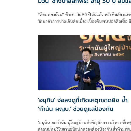
ม้วน' ช้างป่าสลักพระ อายุ 50 ปี ล้มแล
“สีดอทองม้วน” ช้างป่าวัย 50 ปี ล้มแล้ว หลังทีมสัตวแพ
รักษาอาการบาดเจ็บต่อเนื่อง เบื้องต้นพบปอดติดเชื้อ มี
แผลกดทับหลายแห่ง และร่างกายอ่อนเพลียจากการกิน
อาหารได้น้อย
'อนุทิน' จ่อลงดูที่เกิดเหตุกราดยิง ย้ำ
'กำนัน-ผญบ.' ช่วยดูแลป้องกัน
'อนุทิน' ยกกำนัน-ผู้ใหญ่บ้าน สำคัญต่อการบริหาร ชี้เหต
สลดนนทบุรีในฐานะนักปกครองต้องป้องกัน ย้ำห้ามพก