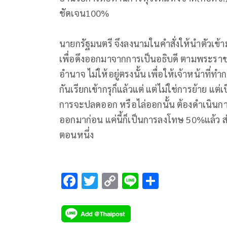
ชัดเจน100%
นายกรัฐมนตรี จึงลงนามในคำสั่งให้นำตัวเข้าม
เพื่อดึงออกมาจากการเป็นอธิบดี ตามพระราช
อำนาจ ไม่ให้อยู่ตรงนั้น เพื่อให้เจ้าหน้าที่ท
กันเรียกเข้ากรุก็แล้วแต่ แต่ไม่ใช่การย้าย แต
การจะปลดออก หรือไล่ออกนั้น ต้องดำเนินกา
ออกมาก่อน แค่นี้ก็เป็นการลงโทษ 50%แล้ว ส่
ตอนหนึ่ง
F
T
C
Li
S
ac
wi
o
n
h
e
tt
p
e
ar