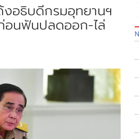
ด้งอธิบดีกรมอุทยานฯ
ยก่อนฟันปลดออก-ไล่
N