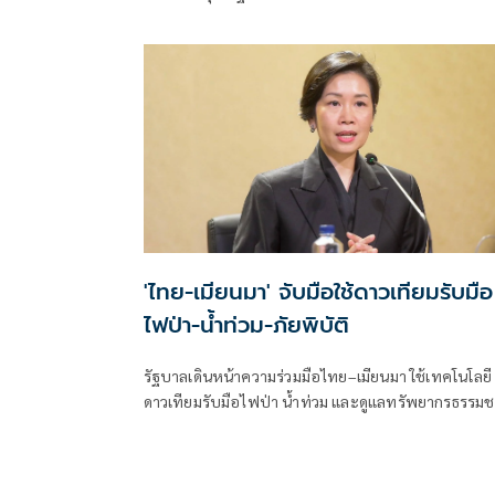
ล้อมคอกแล้วแต่ยังเล็ดลอดได้ ขอร่วมมือดูแลพื้นที่เข้ม
เตรียมรุดลงดูที่เกิดเหตุ
'ไทย-เมียนมา' จับมือใช้ดาวเทียมรับมือ
ไฟป่า-น้ำท่วม-ภัยพิบัติ
รัฐบาลเดินหน้าความร่วมมือไทย–เมียนมา ใช้เทคโนโลยี
ดาวเทียมรับมือไฟป่า น้ำท่วม และดูแลทรัพยากรธรรมช
ชายแดน ยกระดับการจัดการภัยพิบัติและสิ่งแวดล้อมร่ว
กัน