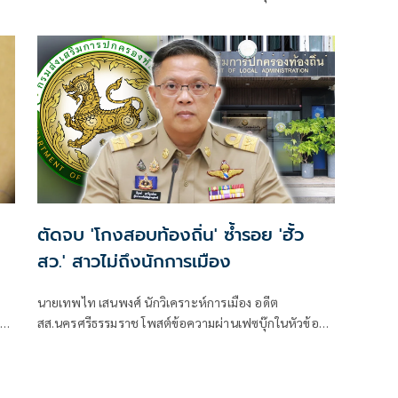
ตัดจบ 'โกงสอบท้องถิ่น' ซ้ำรอย 'ฮั้ว
สว.' สาวไม่ถึงนักการเมือง
นายเทพไท เสนพงศ์ นักวิเคราะห์การเมือง อดีต
าติ
สส.นครศรีธรรมราช โพสต์ข้อความผ่านเฟซบุ๊กในหัวข้อ
ม
"โกง สว.-โกงสอบท้องถิ่น ตัดจบ ไม่ถึงนักการเมือง โดยระบุ
ว่า