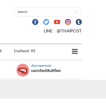
LINE : @THAIPOST
พ์
ไทยโพสต์ ทีวี
คันปากอยากเล่า
เลขทรัพย์สินให้โชค