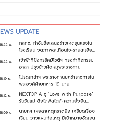
EWS UPDATE
กสทช. กำชับสื่อเสนอข่าวเหตุรุนแรงใน
18:52 น.
โรงเรียน งดภาพสะเทือนใจ-รายละเอียด
เสี่ยงเลียนแบบ
เจ้าฟ้าทีปังกรรัศมีโชติฯ ทรงทำกิจกรรม
18:22 น.
อาสา ปรุงข้าวผัดหมูพระราชทาน
ประชาชน
โปรดเกล้าฯ พระราชทานยศข้าราชการใน
18:19 น.
พระองค์ฝ่ายทหาร 19 นาย
NEXTOPIA ชู ‘Love with Purpose’
18:12 น.
รับวันแม่ ดึงไลฟ์สไตล์-ความยั่งยืน
สร้างประสบการณ์ช้อปปิงมีความหมาย
นายกฯ เผยสาเหตุกราดยิง เครียดเรื่อง
18:09 น.
เรียน วางแผนก่อเหตุ มีเป้าหมายชัดเจน