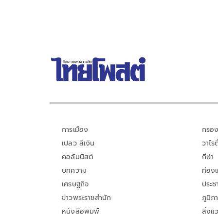
การเมือง
กรอง
เปลว สีเงิน
วาไรตี
คอลัมนิสต์
กีฬา
บทความ
ท่อง
เศรษฐกิจ
ประชา
ข่าวพระราชสำนัก
ภูมิภ
หนังสือพิมพ์
สิ่งแ