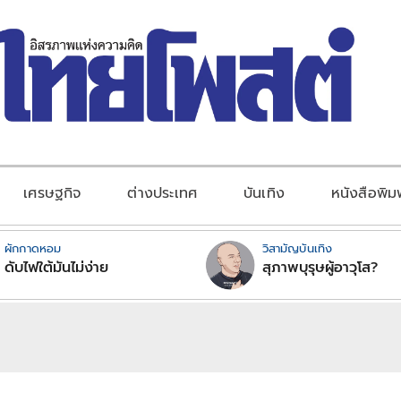
เศรษฐกิจ
ต่างประเทศ
บันเทิง
หนังสือพิม
ผักกาดหอม
วิสามัญบันเทิง
ดับไฟใต้มันไม่ง่าย
สุภาพบุรุษผู้อาวุโส?