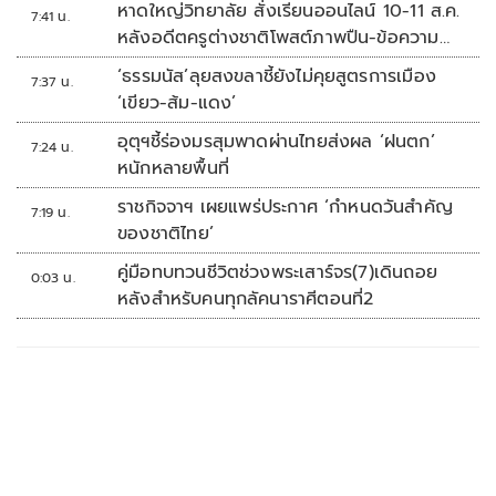
หาดใหญ่วิทยาลัย สั่งเรียนออนไลน์ 10-11 ส.ค.
7:41 น.
หลังอดีตครูต่างชาติโพสต์ภาพปืน-ข้อความ
ข่มขู่
‘ธรรมนัส’ลุยสงขลาชี้ยังไม่คุยสูตรการเมือง
7:37 น.
‘เขียว-ส้ม-แดง’
อุตุฯชี้ร่องมรสุมพาดผ่านไทยส่งผล ‘ฝนตก’
7:24 น.
หนักหลายพื้นที่
ราชกิจจาฯ เผยแพร่ประกาศ ‘กำหนดวันสำคัญ
7:19 น.
ของชาติไทย’
คู่มือทบทวนชีวิตช่วงพระเสาร์จร(7)เดินถอย
0:03 น.
หลังสำหรับคนทุกลัคนาราศีตอนที่2