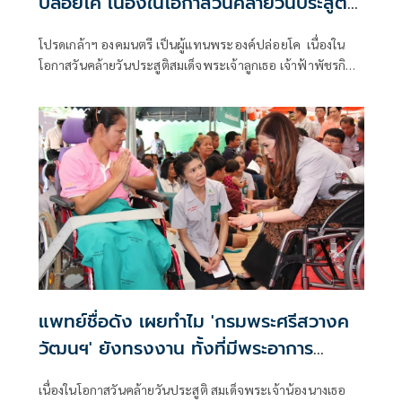
ปล่อยโค เนื่องในโอกาสวันคล้ายวันประสูติ
’พระองค์ภา’
โปรดเกล้าฯ องคมนตรี เป็นผู้แทนพระองค์ปล่อยโค เนื่องใน
โอกาสวันคล้ายวันประสูติสมเด็จพระเจ้าลูกเธอ เจ้าฟ้าพัชรกิติ
ยาภาทนเรนทิราเทพยวดี กรมหลวงราชสาริณีสิริพัชร มหาวัชร
ราชธิดา
แพทย์ชื่อดัง เผยทำไม 'กรมพระศรีสวางค
วัฒนฯ' ยังทรงงาน ทั้งที่มีพระอาการ
ประชวร
เนื่องในโอกาสวันคล้ายวันประสูติ สมเด็จพระเจ้าน้องนางเธอ