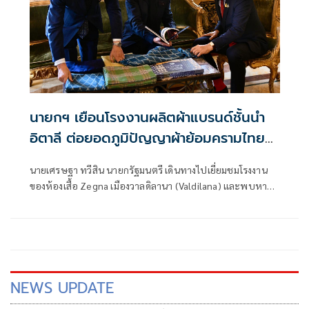
นายกฯ เยือนโรงงานผลิตผ้าแบรนด์ชั้นนำ
อิตาลี ต่อยอดภูมิปัญญาผ้าย้อมครามไทยสู่
สากล
นายเศรษฐา ทวีสิน นายกรัฐมนตรี เดินทางไปเยี่ยมชมโรงงาน
ของห้องเสื้อ Zegna เมืองวาลดิลานา (Valdilana) และพบหารือ
กับนาย Gildo Zegna ผู้บริหารของห้องเสื้อ Zegna
NEWS UPDATE