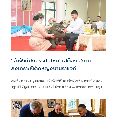
'เจ้าฟ้าทีปังกรรัศมีโชติ' เสด็จฯ สถาน
สงเคราะห์เด็กหญิงบ้านราชวิถี
สมเด็จพระเจ้าลูกยาเธอ เจ้าฟ้าทีปังกรรัศมีโชติ มหาวชิโรตตมา
งกูร สิริวิบูลยราชกุมาร เสด็จไปทรงเยี่ยม และพระราชทานถุง
พระราชทานสิ่งของและเครื่องอุปโภคบริโภค แก่เด็ก และ
เยาวชน รวมทั้งเจ้าหน้าที่ จำนวนรวม 355 คน