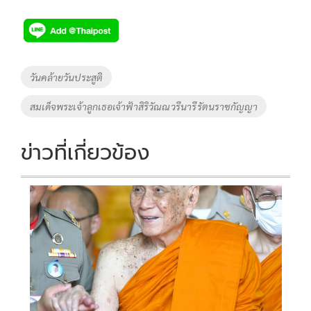
ac
wi
o
n
h
e
tt
p
e
ar
b
er
y
e
o
Li
Tags
วันคล้ายวันประสูติ
o
n
สมเด็จพระเจ้าลูกเธอเจ้าฟ้าสิริวัณณวรีนารีรัตนราชกัญญา
k
k
ข่าวที่เกี่ยวข้อง