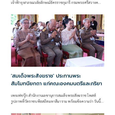
เจ้าฟ้าจุฬาภรณวลัยลักษณ์อัครราชกุมารี กรมพระศรีสวางค
วัฒน วรขัตติยราชนารี ทรงเจริญพระชันษา 68 ปี ในวันที่ 4
กรกฎาคม 2568
'สมเด็จพระสังฆราช' ประทานพระ
สัมโมทนียกถา แก่คณะองคมนตรีและภริยา
เพจเฟซบุ๊ก สำนักงานเลขานุการสมเด็จพระสังฆราช โพสต์
รูปภาพที่วัดราชบพิธสถิตมหาสีมาราม พร้อมข้อความว่า วันนี้
24 มิถุนายน 2568 เจ้าพระคุณ สมเด็จพระอริยวงศาคตญาณ
สมเด็จพระสังฆราช