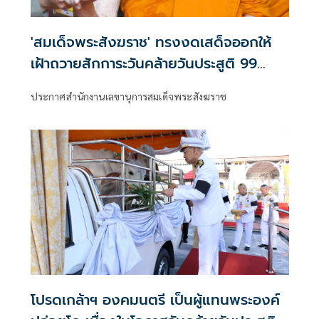
'สมเด็จพระสังฆราช' ทรงงดเสด็จออกให้
เฝ้าถวายสักการะวันคล้ายวันประสูติ 99
พรรษา
ประกาศสำนักงานเลขานุการสมเด็จพระสังฆราช
โปรดเกล้าฯ องคมนตรี เป็นผู้แทนพระองค์