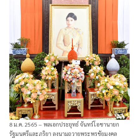
8 ม.ค. 2565 – พลเอกประยุทธ์ จันทร์โอชานายก
รัฐมนตรีและภริยา ลงนามถวายพระพรชัยมงคล