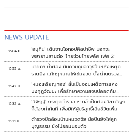
วันที่ 31 กรกฎาคม 2569 โดยมีทั้งชั้น
NEWS UPDATE
'อนุทิน' เดินงานโอทอปศิลปาชีพ บอกจะ
16:04 น.
พยายามสานต่อ 'ไทยช่วยไทยพลัส เฟส 2'
นายกฯ ย้ำต้องเน้นควบคุมอาวุธปืนหลังเหตุก
15:55 น.
ราดยิง แก้กฎหมายให้เข้มงวด ตั้งด่านตรวจ
เพิ่ม
'หมอเหรียญทอง' ลั่นเป็นจอมเผด็จการแห่ง
15:42 น.
มงกุฎวัฒนะ เพื่อรักษาความสงบปลอดภัย
ภายในรพ.
'นิพิฏฐ์' กระตุกตำรวจ หากจำเป็นต้องวิสามัญฯ
15:32 น.
ก็ต้องทำทันที เพื่อมิให้ผู้บริสุทธิ์เสียชีวิตเพิ่ม
ตำรวจปิดล้อมบ้านหมวดชัย มือปืนยิงใส่ลูก
15:21 น.
บุญธรรม ยังไม่ยอมมอบตัว