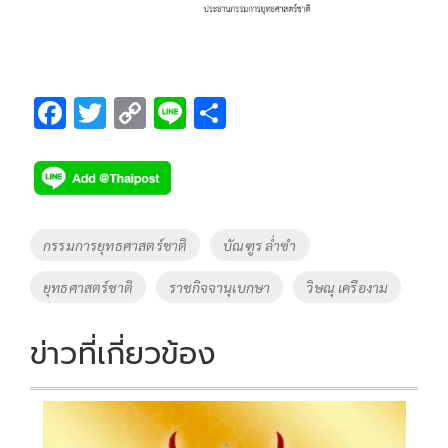
F
T
C
Li
S
ac
wi
o
n
h
e
tt
p
e
ar
b
er
y
e
o
Li
Tags
กรรมการยุทธศาสตร์ชาติ
บัณฑูร ล่ำซำ
o
n
ยุทธศาสตร์ชาติ
ราชกิจจานุเบกษา
วิษณุ เครืองาม
k
k
ข่าวที่เกี่ยวข้อง