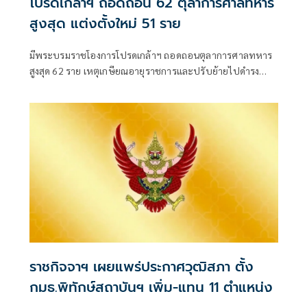
โปรดเกล้าฯ ถอดถอน 62 ตุลาการศาลทหาร
สูงสุด แต่งตั้งใหม่ 51 ราย
มีพระบรมราชโองการโปรดเกล้าฯ ถอดถอนตุลาการศาลทหาร
สูงสุด 62 ราย เหตุเกษียณอายุราชการและปรับย้ายไปดำรง
ตำแหน่งอื่น พร้อมแต่งตั้งนายทหารสัญญาบัตรดำรงตำแหน่ง
แทน 51 ราย
ราชกิจจาฯ เผยแพร่ประกาศวุฒิสภา ตั้ง
กมธ.พิทักษ์สถาบันฯ เพิ่ม-แทน 11 ตำแหน่ง