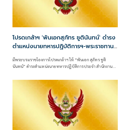
โปรดเกล้าฯ 'พันเอกสุภัทร ชูตินันทน์' ดำรง
ตำแหน่งนายทหารปฏิบัติการฯ-พระราชทาน
ยศ 'พลตรี'
มีพระบรมราชโองการโปรดเกล้าฯ ให้ “พันเอก สุภัทร ชูติ
นันทน์” ดำรงตำแหน่งนายทหารปฏิบัติการประจำ สำนักงาน
รองผู้บัญชาการกองบัญชากา