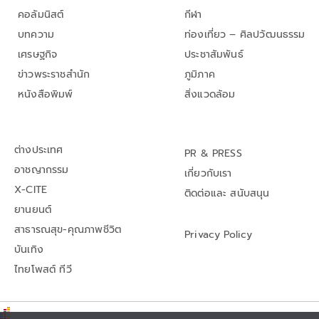
คอลัมนิสต์
กีฬา
บทความ
ท่องเที่ยว – ศิลปวัฒนธรรม
เศรษฐกิจ
ประชาสัมพันธ์
ข่าวพระราชสำนัก
ภูมิภาค
หนังสือพิมพ์
สิ่งแวดล้อม
ต่างประเทศ
PR & PRESS
อาชญากรรม
เกี่ยวกับเรา
X-CITE
ติดต่อและ สนับสนุน
ยานยนต์
สาธารณสุข-คุณภาพชีวิต
Privacy Policy
บันเทิง
ไทยโพสต์ ทีวี