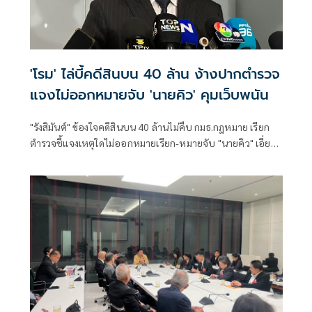
'โรม' ไล่บี้คดีสินบน 40 ล้าน ง้างปากตำรวจ
แจงไม่ออกหมายจับ 'นายคิว' คุมเว็บพนัน
"รังสิมันต์" ข้องใจคดีสินบน 40 ล้านไม่คืบ กมธ.กฎหมาย เรียก
ตำรวจชี้แจงเหตุใดไม่ออกหมายเรียก-หมายจับ "นายคิว" เอี่ยว
เว็บพนันกว่า 4,000 เว็บ พร้อมตั้ง 2 ปมสงสัย "ไชยชนก" แจ้ง
ความเท็จ หรือเจ้าหน้าที่ละเว้นปฏิบัติหน้าที่