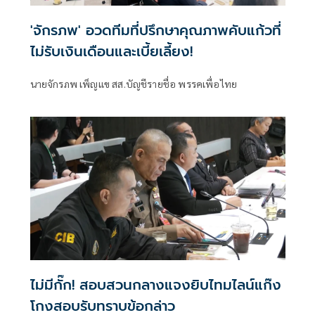
'จักรภพ' อวดทีมที่ปรึกษาคุณภาพคับแก้วที่
ไม่รับเงินเดือนและเบี้ยเลี้ยง!
นายจักรภพ เพ็ญแข สส.บัญชีรายชื่อ พรรคเพื่อไทย
ไม่มีกั๊ก! สอบสวนกลางแจงยิบไทมไลน์แก๊ง
โกงสอบรับทราบข้อกล่าว