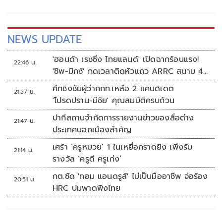
NEWS UPDATE
'ฮอนด้า เรซซิ่ง ไทยแลนด์' เปิดฉากร้อนแรง!
22:46 น.
'ชิพ-มิกซ์' กดเวลาติดหัวแถว ARRC สนาม 4
ที่มัลดาลิกา
ศึกชิงชัยผู้ว่ากกท.เหลือ 2 แคนดิเดต
21:57 น.
'โปรดปราน-มีชัย' คุณสมบัติครบถ้วน
ปากีสถานจำกัดการรายงานข่าวของสื่อต่าง
21:47 น.
ประเทศนอกเมืองสำคัญ
เศร้า ‘ครูหมวย’ 1 ในเหยื่อกราดยิง เพิ่งรับ
21:14 น.
รางวัล ‘ครูดี ครูเก่ง’
กต.ซัด 'ทอม แอนดรูส์' ไม่เป็นมืออาชีพ จ่อร้อง
20:51 น.
HRC ปมพาดพิงไทย