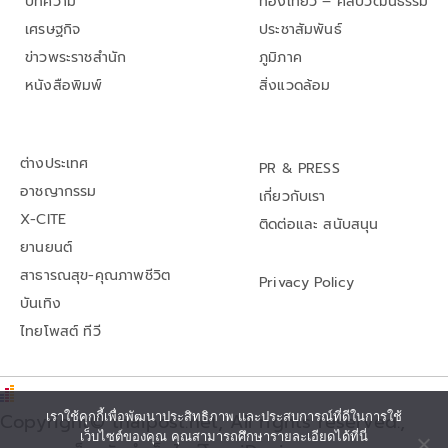
บทความ
ท่องเที่ยว – ศิลปวัฒนธรรม
เศรษฐกิจ
ประชาสัมพันธ์
ข่าวพระราชสำนัก
ภูมิภาค
หนังสือพิมพ์
สิ่งแวดล้อม
ต่างประเทศ
PR & PRESS
อาชญากรรม
เกี่ยวกับเรา
X-CITE
ติดต่อและ สนับสนุน
ยานยนต์
สาธารณสุข-คุณภาพชีวิต
Privacy Policy
บันเทิง
ไทยโพสต์ ทีวี
เราใช้คุกกี้เพื่อพัฒนาประสิทธิภาพ และประสบการณ์ที่ดีในการใช้
Copyright© thaipost.net, All rights reserved.,
เว็บไซต์ของคุณ คุณสามารถศึกษารายละเอียดได้ที่นี่