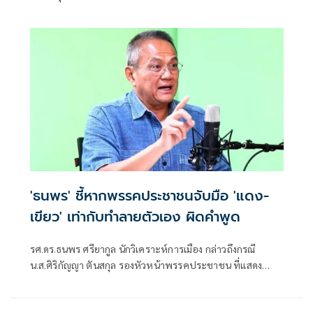
'ธนพร' ชี้หากพรรคประชาชนจับมือ 'แดง-
เขียว' เท่ากับทำลายตัวเอง ผิดคำพูด
รศ.ดร.ธนพร ศรียากูล นักวิเคราะห์การเมือง กล่าวถึงกรณี
น.ส.ศิริกัญญา ตันสกุล รองหัวหน้าพรรคประชาชน ที่แสดง
ความเห็นว่าหากเกิดการจัดตั้งรัฐบาลระหว่างพรรคเพื่อไทยกับ
พรรคภูมิใจไทย ก็จำเป็นต้องพูดคุยกับพรรคประชาชนด้วยว่า