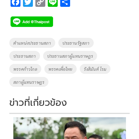
F
T
C
Li
S
ac
wi
o
n
h
e
tt
p
e
ar
b
er
y
e
o
Li
Tags
ตำแหน่งประธานสภา
ประธานรัฐสภา
o
n
ประธานสภา
ประธานสภาผู้แทนราษฎร
k
k
พรรคก้าวไกล
พรรคเพื่อไทย
รังสิมันต์ โรม
สภาผู้แทนราษฎร
ข่าวที่เกี่ยวข้อง