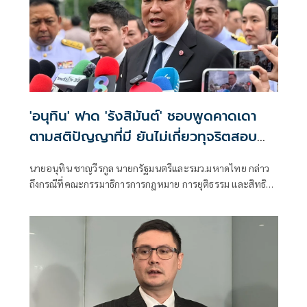
'อนุทิน' ฟาด 'รังสิมันต์' ชอบพูดคาดเดา
ตามสติปัญญาที่มี ยันไม่เกี่ยวทุจริตสอบ
ท้องถิ่น
นายอนุทิน ชาญวีรกูล นายกรัฐมนตรีและรมว.มหาดไทย กล่าว
ถึงกรณีที่คณะกรรมาธิการการกฎหมาย การยุติธรรม และสิทธิ
มนุษยชน สภาผู้แทนราษฎร ที่มี นายรังสิมันต์ โรม เป็นประธาน
กรรมาธิการ มีการอ้างชื่อนายกรัฐมนตรี เข้าไปเกี่ยวข้องกับการ
ทุจริตสอบท้องถิ่น