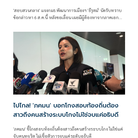
'สอบสวนกลาง' แจงกมธ.พัฒนาการเมืองฯ 'ธีรุตม์' นัดรับทราบ
ข้อกล่าวหา 6 ส.ค.นี้ หลังขอเลื่อน เผยมีผู้ต้องหาจากภาคเอกชน
รับสารภาพ 1 คนแล้ว เตรียมส่งข้อมูลหลักฐานไปยัง ป.ป.ช. ต่อ
ไปไกล! 'ภคมน' บอกโกงสอบท้องถิ่นต้อง
สาวถึงคนสร้างระบบโกงไม่ใช่จบแค่อธิบดี
'ภคมน' ชี้โกงสอบท้องถิ่นต้องสาวถึงคนสร้างระบบโกง ไม่ใช่แค่
จับคนทุจริต ไม่เชื่อตัวการจบแค่ระดับอธิบดี